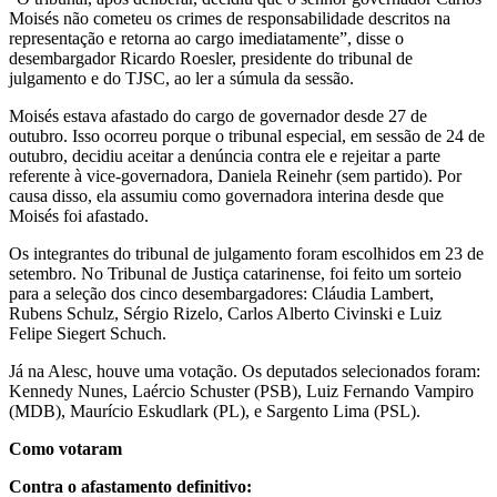
Moisés não cometeu os crimes de responsabilidade descritos na
representação e retorna ao cargo imediatamente”, disse o
desembargador Ricardo Roesler, presidente do tribunal de
julgamento e do TJSC, ao ler a súmula da sessão.
Moisés estava afastado do cargo de governador desde 27 de
outubro. Isso ocorreu porque o tribunal especial, em sessão de 24 de
outubro, decidiu aceitar a denúncia contra ele e rejeitar a parte
referente à vice-governadora, Daniela Reinehr (sem partido). Por
causa disso, ela assumiu como governadora interina desde que
Moisés foi afastado.
Os integrantes do tribunal de julgamento foram escolhidos em 23 de
setembro. No Tribunal de Justiça catarinense, foi feito um sorteio
para a seleção dos cinco desembargadores: Cláudia Lambert,
Rubens Schulz, Sérgio Rizelo, Carlos Alberto Civinski e Luiz
Felipe Siegert Schuch.
Já na Alesc, houve uma votação. Os deputados selecionados foram:
Kennedy Nunes, Laércio Schuster (PSB), Luiz Fernando Vampiro
(MDB), Maurício Eskudlark (PL), e Sargento Lima (PSL).
Como votaram
Contra o afastamento definitivo: