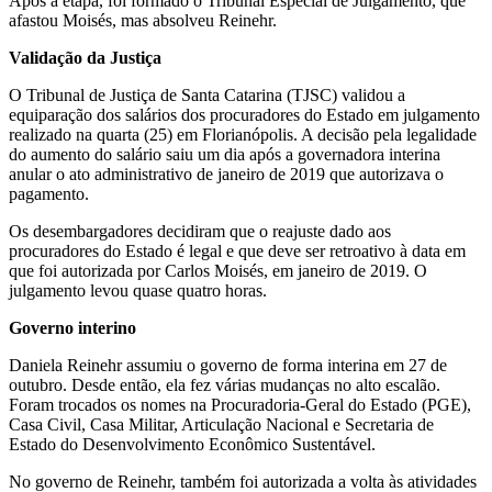
Após a etapa, foi formado o Tribunal Especial de Julgamento, que
afastou Moisés, mas absolveu Reinehr.
Validação da Justiça
O Tribunal de Justiça de Santa Catarina (TJSC) validou a
equiparação dos salários dos procuradores do Estado em julgamento
realizado na quarta (25) em Florianópolis. A decisão pela legalidade
do aumento do salário saiu um dia após a governadora interina
anular o ato administrativo de janeiro de 2019 que autorizava o
pagamento.
Os desembargadores decidiram que o reajuste dado aos
procuradores do Estado é legal e que deve ser retroativo à data em
que foi autorizada por Carlos Moisés, em janeiro de 2019. O
julgamento levou quase quatro horas.
Governo interino
Daniela Reinehr assumiu o governo de forma interina em 27 de
outubro. Desde então, ela fez várias mudanças no alto escalão.
Foram trocados os nomes na Procuradoria-Geral do Estado (PGE),
Casa Civil, Casa Militar, Articulação Nacional e Secretaria de
Estado do Desenvolvimento Econômico Sustentável.
No governo de Reinehr, também foi autorizada a volta às atividades