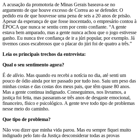
A acusação da promotoria de Minas Gerais baseava-se no
argumento de que houve excesso de Correa ao se defender. O
pedido era de que houvesse uma pena de seis a 20 anos de prisão.
Apesar da esperança de que fosse inocentado, o empresário contou à
ÉPOCA que nunca se sentiu cem por cento confiante. “A gente
estava bem amparado, mas a gente nunca achou que o jogo estivesse
ganho. Eu nunca tive confiança de ir a júri popular, por exemplo. Já
tivemos casos escabrosos que o placar do júri foi de quatro a três.”
Leia os principais trechos da entrevista:
Qual o seu sentimento agora?
É de alívio. Mas quando eu recebi a notícia no dia, até senti um
pouco de ódio ainda por ter passado por tudo isso. Saiu um peso das
minhas costas e das costas dos meus pais, que têm quase 80 anos.
Mas a gente continua indignado. Conseguimos, nos livramos, a
justiça foi feita, mas passaram-se três anos de desgaste emocional,
financeiro, físico e psicológico. A gente teve todo tipo de problemas
nesse meio do caminho.
Que tipo de problema?
Não vou dizer que minha vida parou. Mas eu sempre fiquei muito
indignado pelo fato da Justiça desconsiderar todas as provas