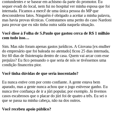
contundentes e se basear em achismo da parte do promotor. Eu
sequer evadi do local, nem fui no hospital ver minha esposa que foi
internada. Ficamos a mercê de uma única pessoa do MP que
desconsiderou fatos. Ninguém é obrigado a aceitar a minha palavra,
mas havia provas técnicas. Contratamos uma perito do caso Nardoni
para provar que eu não tinha outra saída naquela situação.
Você disse à Folha de S.Paulo que gastou cerca de R$ 1 milhão
com tudo isso…
Sim. Mas não foram apenas gastos jurídicos. A Giovana [ex-mulher
do empresário que foi baleada no atentado] ficou 25 dias internada,
fez 60 dias de fisioterapia dentro de casa. Quem vai arcar com esse
prejuízo? Eu fico pensando o que seria de nós se tivéssemos uma
condição financeira pior.
Você tinha dúvidas de que seria inocentado?
Eu nunca estive cem por cento confiante. A gente estava bem
aparado, mas a gente nunca achou que o jogo estivesse ganho. Eu
nunca tive confiança de ir a júri popular, por exemplo. Já tivemos
casos escabrosos que o placar do júri foi de quatro a três. Eu sei o
que se passa na minha cabeça, não na dos outros.
Você recebeu apoio público?