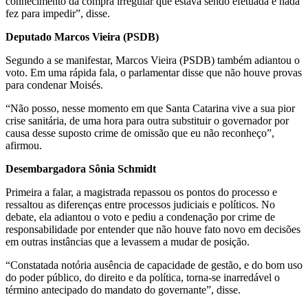
conhecimento da compra irregular que estava sendo efetuada e nada
fez para impedir”, disse.
Deputado Marcos Vieira (PSDB)
Segundo a se manifestar, Marcos Vieira (PSDB) também adiantou o
voto. Em uma rápida fala, o parlamentar disse que não houve provas
para condenar Moisés.
“Não posso, nesse momento em que Santa Catarina vive a sua pior
crise sanitária, de uma hora para outra substituir o governador por
causa desse suposto crime de omissão que eu não reconheço”,
afirmou.
Desembargadora Sônia Schmidt
Primeira a falar, a magistrada repassou os pontos do processo e
ressaltou as diferenças entre processos judiciais e políticos. No
debate, ela adiantou o voto e pediu a condenação por crime de
responsabilidade por entender que não houve fato novo em decisões
em outras instâncias que a levassem a mudar de posição.
“Constatada notória ausência de capacidade de gestão, e do bom uso
do poder público, do direito e da política, torna-se inarredável o
término antecipado do mandato do governante”, disse.