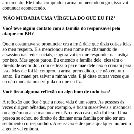
armamento. Ele tinha comprado a arma no mercado negro, isso vai
continuar acontecendo.
‘NÃO MUDARIA UMA VÍRGULA DO QUE EU FIZ’
Você teve algum contato com a família do responsável pelo
ataque em BH?
Quem costumava se pronunciar era a irmã dele que dizia coisas feias
ao meu respeito. Ela mencionou meu nome me chamando de
assassino nas redes sociais, e agora vai ter que responder na Justiça
por isso. Mas agora parou. Eu entendo a família dele, eles têm o
direito de sentir dor, com certeza o pai e mãe dele não o criaram para
isso. Mas ele foi lá, comprou a arma, premeditou, ele não era um
santo. Eu matei pra salvar a minha vida. E já disse outras vezes que
eu não mudaria uma vírgula do que eu fiz.
Você tirou alguma reflexão ou algo bom de tudo isso?
A reflexão que fica é que a nossa vida é um sopro. As pessoas às
vezes dirigem bêbadas, por exemplo, e ficam suscetíveis a machucar
ou alguém ou a se machucarem. No nosso caso, não foi isso. Uma
pessoa se achou no direito de dizimar uma família por não ter um
sentimento correspondido. A sensação é de que a qualquer momento
a gente vai embora.