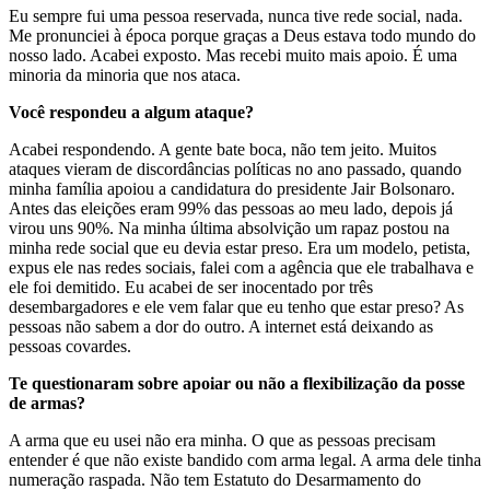
Eu sempre fui uma pessoa reservada, nunca tive rede social, nada.
Me pronunciei à época porque graças a Deus estava todo mundo do
nosso lado. Acabei exposto. Mas recebi muito mais apoio. É uma
minoria da minoria que nos ataca.
Você respondeu a algum ataque?
Acabei respondendo. A gente bate boca, não tem jeito. Muitos
ataques vieram de discordâncias políticas no ano passado, quando
minha família apoiou a candidatura do presidente Jair Bolsonaro.
Antes das eleições eram 99% das pessoas ao meu lado, depois já
virou uns 90%. Na minha última absolvição um rapaz postou na
minha rede social que eu devia estar preso. Era um modelo, petista,
expus ele nas redes sociais, falei com a agência que ele trabalhava e
ele foi demitido. Eu acabei de ser inocentado por três
desembargadores e ele vem falar que eu tenho que estar preso? As
pessoas não sabem a dor do outro. A internet está deixando as
pessoas covardes.
Te questionaram sobre apoiar ou não a flexibilização da posse
de armas?
A arma que eu usei não era minha. O que as pessoas precisam
entender é que não existe bandido com arma legal. A arma dele tinha
numeração raspada. Não tem Estatuto do Desarmamento do