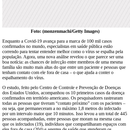
Foto: (monzenmachi/Getty Images)
Enquanto a Covid-19 avança para a marca de 100 mil casos
confirmados no mundo, especialistas em saúde pública estão
correndo para tentar entender melhor como o vírus se espalha pela
população. Agora, uma nova análise revelou o que parece ser uma
boa notícia: as chances de infecção entre membros de uma mesma
família são muito mais altas do que entre um paciente e pessoas que
tenham contato com ele fora de casa – o que ajuda a conter o
espalhamento do vírus.
O estudo, feito pelo Centro de Controle e Prevenção de Doenças
dos Estados Unidos, acompanhou os 10 primeiros casos da doença
confirmados em território americano. Os pesquisadores rastrearam
todas as pessoas que tiveram “contato próximo” com os pacientes –
ou seja, que permaneceram a no máximo 1,8 metros do infectado
por um intervalo maior que 10 minutos. Isso levou a um total de 445
pessoas acompanhadas, entre pessoas que moram na mesma casa
que os infectados (19), indivíduos que compartilharam espaços com
eles fora de casa (204) e agentes de saúde que atenderam os