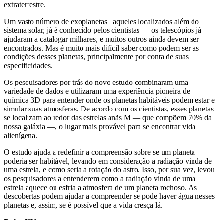
extraterrestre.
Um vasto número de exoplanetas , aqueles localizados além do
sistema solar, já é conhecido pelos cientistas — os telescópios já
ajudaram a catalogar milhares, e muitos outros ainda devem ser
encontrados. Mas é muito mais difícil saber como podem ser as
condições desses planetas, principalmente por conta de suas
especificidades.
Os pesquisadores por trás do novo estudo combinaram uma
variedade de dados e utilizaram uma experiência pioneira de
química 3D para entender onde os planetas habitáveis podem estar e
simular suas atmosferas. De acordo com os cientistas, esses planetas
se localizam ao redor das estrelas anãs M — que compõem 70% da
nossa galáxia —, o lugar mais provável para se encontrar vida
alienígena.
O estudo ajuda a redefinir a compreensão sobre se um planeta
poderia ser habitável, levando em consideração a radiação vinda de
uma estrela, e como seria a rotação do astro. Isso, por sua vez, levou
os pesquisadores a entenderem como a radiação vinda de uma
estrela aquece ou esfria a atmosfera de um planeta rochoso. As
descobertas podem ajudar a compreender se pode haver água nesses
planetas e, assim, se é possível que a vida cresça lá.