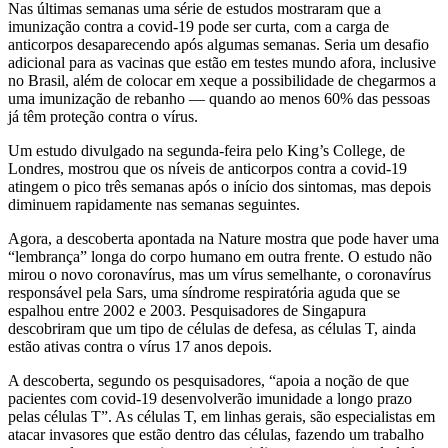
Nas últimas semanas uma série de estudos mostraram que a
imunização contra a covid-19 pode ser curta, com a carga de
anticorpos desaparecendo após algumas semanas. Seria um desafio
adicional para as vacinas que estão em testes mundo afora, inclusive
no Brasil, além de colocar em xeque a possibilidade de chegarmos a
uma imunização de rebanho — quando ao menos 60% das pessoas
já têm proteção contra o vírus.
Um estudo divulgado na segunda-feira pelo King’s College, de
Londres, mostrou que os níveis de anticorpos contra a covid-19
atingem o pico três semanas após o início dos sintomas, mas depois
diminuem rapidamente nas semanas seguintes.
Agora, a descoberta apontada na Nature mostra que pode haver uma
“lembrança” longa do corpo humano em outra frente. O estudo não
mirou o novo coronavírus, mas um vírus semelhante, o coronavírus
responsável pela Sars, uma síndrome respiratória aguda que se
espalhou entre 2002 e 2003. Pesquisadores de Singapura
descobriram que um tipo de células de defesa, as células T, ainda
estão ativas contra o vírus 17 anos depois.
A descoberta, segundo os pesquisadores, “apoia a noção de que
pacientes com covid-19 desenvolverão imunidade a longo prazo
pelas células T”. As células T, em linhas gerais, são especialistas em
atacar invasores que estão dentro das células, fazendo um trabalho