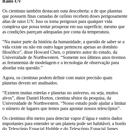
Raios UV
Os cientistas também destacam outa descoberta: a de que planetas
que possuem finas camadas de ozônio recebem doses perigosamente
altas de raios UV. Isso os torna perigosos para qualquer vida
complexa que possa tentar prosperar em sua superfície, mesmo que
as condições pareçam adequadas por conta da temperatura.
“Na maior parte da história da humanidade, a questão de saber se a
vida existe ou não em outro lugar pertenceu apenas ao domínio
filosófico”, disse Howard Chen, o primeiro autor do estudo, da
Universidade de Northwestern. “Somente nos últimos anos tivemos
as ferramentas de modelagem e a tecnologia de observação para
abordar esta questão.”
Agora, os cientistas podem definir com maior precisão quais
planetas devem ser analisados.
“Existem muitas estrelas e planetas no universo, ou seja, muitos
alvos”, disse Daniel Horton, cientista sênior da pesquisa, da
Universidade de Northwestern. “Nosso estudo pode ajudar a limitar
o número de lugares que temos para apontar nossos telescópios”.
Os cientistas têm meios para detectar vapor d’água e outros dados
importantes para entender se um planeta pode ser habitável, a bordo
do Telescópio Espacial Hubble e do Telescópio Espacial James