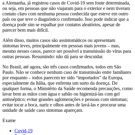
a Alemanha, já registrou casos de Covid-19 sem fonte determinada,
ou seja, em pessoas que não viajaram para o exterior e nem tiveram
contato claro com nenhuma pessoa conhecida que esteve em outro
país ou que teve o diagnóstico confirmado. Isso pode indicar que a
doença pode sim se espalhar por contatos aleatórios, apesar de
parecer bem mais difícil.
Além disso, muitos casos são assintomáticos ou apresentam
sintomas leves, principalmente em pessoas mais jovens – mas,
mesmo nesses casos, parece ser possível a transmissão do vírus para
outras pessoas. Resumindo: não dá para se descuidar.
No Brasil, até agora, são três casos confirmados, todos em São
Paulo. Não se conhece nenhum caso de transmissão entre familiares
por enquanto – todos parecem ter sido “importados” da Europa,
especialmente da Itália, que enfrenta um surto da doença. De
qualquer forma, o Ministério da Saúde recomenda precauções, como
lavar bem as mãos com água e sabão ou higienizá-las com gel
antisséptico; evitar grandes aglomerações e pessoas com sintomas;
evitar tocar a boca, nariz e olhos antes de lavá-las e procurar uma
unidade de saúde caso sintomas apareçam.
Exame
Covid-19