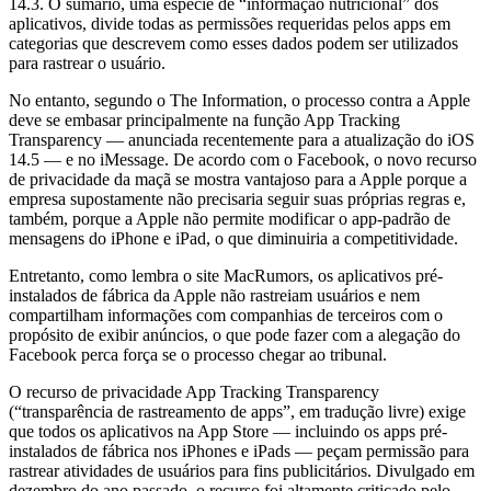
14.3. O sumário, uma espécie de “informação nutricional” dos
aplicativos, divide todas as permissões requeridas pelos apps em
categorias que descrevem como esses dados podem ser utilizados
para rastrear o usuário.
No entanto, segundo o The Information, o processo contra a Apple
deve se embasar principalmente na função App Tracking
Transparency — anunciada recentemente para a atualização do iOS
14.5 — e no iMessage. De acordo com o Facebook, o novo recurso
de privacidade da maçã se mostra vantajoso para a Apple porque a
empresa supostamente não precisaria seguir suas próprias regras e,
também, porque a Apple não permite modificar o app-padrão de
mensagens do iPhone e iPad, o que diminuiria a competitividade.
Entretanto, como lembra o site MacRumors, os aplicativos pré-
instalados de fábrica da Apple não rastreiam usuários e nem
compartilham informações com companhias de terceiros com o
propósito de exibir anúncios, o que pode fazer com a alegação do
Facebook perca força se o processo chegar ao tribunal.
O recurso de privacidade App Tracking Transparency
(“transparência de rastreamento de apps”, em tradução livre) exige
que todos os aplicativos na App Store — incluindo os apps pré-
instalados de fábrica nos iPhones e iPads — peçam permissão para
rastrear atividades de usuários para fins publicitários. Divulgado em
dezembro do ano passado, o recurso foi altamente criticado pelo