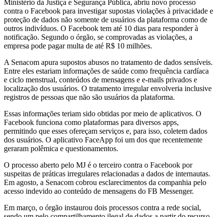
Ministério da Justiça e Segurança Pública, abriu novo processo
contra o Facebook para investigar supostas violações à privacidade e
proteção de dados não somente de usuários da plataforma como de
outros indivíduos. O Facebook tem até 10 dias para responder à
notificação. Segundo o órgão, se comprovadas as violações, a
empresa pode pagar multa de até R$ 10 milhões.
A Senacom apura supostos abusos no tratamento de dados sensíveis.
Entre eles estariam informações de saúde como frequência cardíaca
e ciclo menstrual, conteúdos de mensagens e e-mails privados e
localização dos usuários. O tratamento irregular envolveria inclusive
registros de pessoas que não são usuários da plataforma.
Essas informações teriam sido obtidas por meio de aplicativos. O
Facebook funciona como plataformas para diversos apps,
permitindo que esses ofereçam serviços e, para isso, coletem dados
dos usuários. O aplicativo FaceApp foi um dos que recentemente
geraram polêmica e questionamentos.
O processo aberto pelo MJ é o terceiro contra o Facebook por
suspeitas de práticas irregulares relacionadas a dados de internautas.
Em agosto, a Senacom cobrou esclarecimentos da companhia pelo
acesso indevido ao conteúdo de mensagens do FB Messenger.
Em março, o órgão instaurou dois processos contra a rede social,
sendo um pelo compartilhamento ilegal de dados a partir do recurso