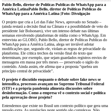
Pablo Bello, diretor de Políticas Publicas do WhatsApp para a
América LatinaPablo Bello, diretor de Políticas Publicas do
WhatsApp para a América Latina |Foto: Divulgação
O projeto que cria a Lei das Fake News, aprovado no Senado –
(ainda restará a decisão final na Câmara e a possibilidade de veto do
presidente Jair Bolsonaro), vive um intenso debate nas últimas
semanas envolvendo plataformas de mídia como o WhatsApp. Em
entrevista ao GLOBO, Pablo Bello, diretor de Políticas Publicas do
WhatsApp para a América Latina, alega ser inviável adotar
modificações que, segundo ele, violam as regras de privacidade da
plataforma. Ele critica trechos da versão final do texto que
determinam, por exemplo, que sejam guardados registros envios de
mensagens em massa por três meses — preservado o sigilo do
conteúdo. Ainda assim, ele afirma que a proposta “quebra um
princípio central de privacidade”.
O projeto é discutido enquanto o debate sobre fake news se
intensifica, processos avançam no Supremo Tribunal Federal
(STF) e a própria pandemia alimenta discussões sobre
desinformação. Como a empresa vê o contexto social e política
pela aprovação desse projeto?
Entendemos que existe no Brasil um contexto político que gera uma
pressão extra. As regulações neste sentido são complexas. Não