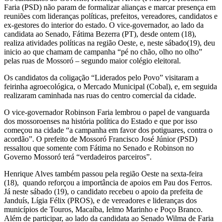
Faria (PSD) não param de formalizar alianças e marcar presença em
reuniões com lideranças políticas, prefeitos, vereadores, candidatos e
ex-gestores do interior do estado. O vice-governador, ao lado da
candidata ao Senado, Fátima Bezerra (PT), desde ontem (18),
realiza atividades políticas na região Oeste, e, neste sábado(19), deu
inicio ao que chamam de campanha “pé no chão, olho no olho”
pelas ruas de Mossoró – segundo maior colégio eleitoral.
Os candidatos da coligação “Liderados pelo Povo” visitaram a
feirinha agroecológica, o Mercado Municipal (Cobal), e, em seguida
realizaram caminhada nas ruas do centro comercial da cidade.
O vice-governador Robinson Faria lembrou o papel de vanguarda
dos mossoroenses na história política do Estado e que por isso
começou na cidade “a campanha em favor dos potiguares, contra o
acordão”. O prefeito de Mossoró Francisco José Júnior (PSD)
ressaltou que somente com Fátima no Senado e Robinson no
Governo Mossoró terá “verdadeiros parceiros”.
Henrique Alves também passou pela região Oeste na sexta-feira
(18),
quando reforçou a importância de apoios em Pau dos Ferros.
Já neste sábado (19), o candidato recebeu o apoio da prefeita de
Janduís, Lígia Félix (PROS), e de vereadores e lideranças dos
municípios de Touros, Macaíba, Ielmo Marinho e Poço Branco.
Além de participar, ao lado da candidata ao Senado Wilma de Faria