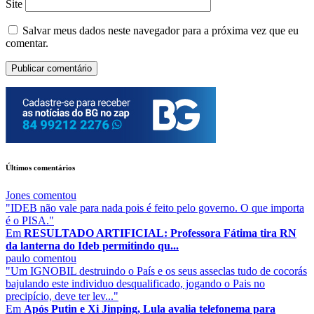
Site
Salvar meus dados neste navegador para a próxima vez que eu
comentar.
Últimos comentários
Jones
comentou
"IDEB não vale para nada pois é feito pelo governo. O que importa
é o PISA."
Em
RESULTADO ARTIFICIAL: Professora Fátima tira RN
da lanterna do Ideb permitindo qu...
paulo
comentou
"Um IGNOBIL destruindo o País e os seus asseclas tudo de cocorás
bajulando este individuo desqualificado, jogando o Pais no
precipício, deve ter lev..."
Em
Após Putin e Xi Jinping, Lula avalia telefonema para