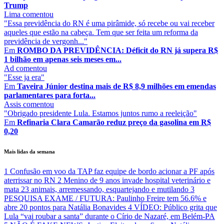
Trump
Lima
comentou
"Essa previdência do RN é uma pirâmide, só recebe ou vai receber
aqueles que estão na cabeça. Tem que ser feita um reforma da
previdência de vergonh..."
Em
ROMBO DA PREVIDÊNCIA: Déficit do RN já supera R$
1 bilhão em apenas seis meses em...
Ad
comentou
"Esse ja era"
Em
Taveira Júnior destina mais de R$ 8,9 milhões em emendas
parlamentares para forta...
Assis
comentou
"Obrigado presidente Lula. Estamos juntos rumo a reeleição"
Em
Refinaria Clara Camarão reduz preço da gasolina em R$
0,20
Mais lidas da semana
1
Confusão em voo da TAP faz equipe de bordo acionar a PF após
aterrissar no RN
2
Menino de 9 anos invade hospital veterinário e
mata 23 animais, arremessando, esquartejando e mutilando
3
PESQUISA EXAME / FUTURA: Paulinho Freire tem 56.6% e
abre 20 pontos para Natália Bonavides
4
VÍDEO: Público grita que
Lula “vai roubar a santa” durante o Círio de Nazaré, em Belém-PA