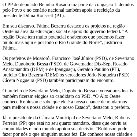
O PP do deputado Betinho Rosado faz parte da coligação Liderados
pelo Povo e no cenário nacional também apoia a reeleição da
presidente Dilma Rousseff (PT).
Em seu discurso, Fátima Bezerra destacou os projetos na região
Oeste na área da educação, social e apoio do governo federal. “A
região Oeste tem muito potencial e sabemos que podemos fazer
muito mais aqui e por todo o Rio Grande do Norte”, justificou
Fátima.
Os prefeitos de Mossoró, Francisco José Júnior (PSD), de Severiano
Melo, Dagoberto Bessa (PSD), de Governador Dix-Sept Rosado
Anaximandro (DEM) e de Ipanguaçu, Geraldo Paulino (PT),
prefeito Ciro Bezerra (DEM) os vereadores Jório Nogueira (PSD),
Cícera Nogueira (PSD) também participaram do encontro.
O prefeito de Severiano Melo, Dagoberto Bessa e vereadores locais
também fizeram elogios ao candidato do PSD. “O Alto Oeste
conhece Robinson e sabe que ele é a nossa chance de mudarmos
para melhor a nossa cidade e o nosso Estado”, destacou o prefeito.
Já
o presidente da Câmara Municipal de Severiano Melo, Rubens
Ferreira (PP) que está no seu quarto mandato, disse que ouviu as
comunidades e todo mundo apoiou sua decisão. “Robinson pode
fazer por nós o que ninguém nunca fez. Ele conhece nossa cidade e