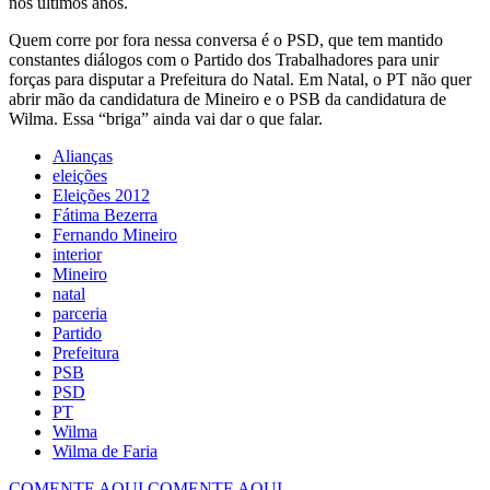
nos últimos anos.
Quem corre por fora nessa conversa é o PSD, que tem mantido
constantes diálogos com o Partido dos Trabalhadores para unir
forças para disputar a Prefeitura do Natal. Em Natal, o PT não quer
abrir mão da candidatura de Mineiro e o PSB da candidatura de
Wilma. Essa “briga” ainda vai dar o que falar.
Alianças
eleições
Eleições 2012
Fátima Bezerra
Fernando Mineiro
interior
Mineiro
natal
parceria
Partido
Prefeitura
PSB
PSD
PT
Wilma
Wilma de Faria
COMENTE AQUI
COMENTE AQUI