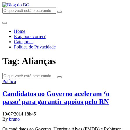
Home
E ai, bora correr?
Categorias
Política de Privacidade
Tag: Alianças
Política
Candidatos ao Governo aceleram ‘o
passo’ para garantir apoios pelo RN
19/07/2014 18h45
By
bruno
Os candidatos ao Governo, Henrique Alves (PMDB) e Robinson