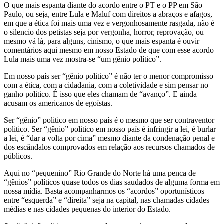
O que mais espanta diante do acordo entre o PT e o PP em São
Paulo, ou seja, entre Lula e Maluf com direitos a abraços e afagos,
em que a ética foi mais uma vez e vergonhosamente rasgada, não é
o silencio dos petistas seja por vergonha, horror, reprovação, ou
mesmo vá lá, para alguns, cinismo, o que mais espanta é ouvir
comentários aqui mesmo em nosso Estado de que com esse acordo
Lula mais uma vez mostra-se “um gênio político”.
Em nosso país ser “gênio politico” é não ter o menor compromisso
com a ética, com a cidadania, com a coletividade e sim pensar no
ganho politico. É isso que eles chamam de “avanço”. E ainda
acusam os americanos de egoístas.
Ser “gênio” politico em nosso país é o mesmo que ser contraventor
politico. Ser “gênio” politico em nosso país é infringir a lei, é burlar
a lei, é “dar a volta por cima” mesmo diante da condenação penal e
dos escândalos comprovados em relação aos recursos chamados de
públicos.
Aqui no “pequenino” Rio Grande do Norte há uma penca de
“gênios” políticos quase todos os dias saudados de alguma forma em
nossa mídia. Basta acompanharmos os “acordos” oportunísticos
entre “esquerda” e “direita” seja na capital, nas chamadas cidades
médias e nas cidades pequenas do interior do Estado.