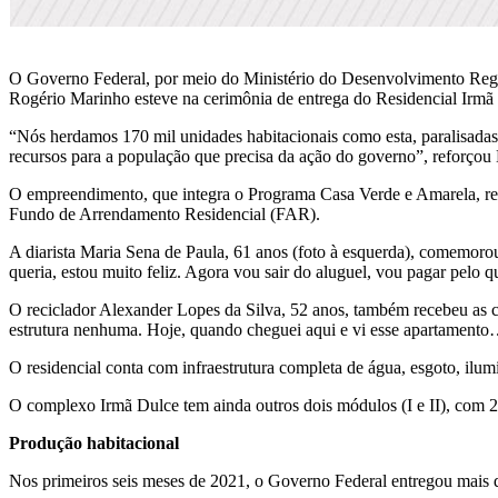
O Governo Federal, por meio do Ministério do Desenvolvimento Regio
Rogério Marinho esteve na cerimônia de entrega do Residencial Irmã 
“Nós herdamos 170 mil unidades habitacionais como esta, paralisadas.
recursos para a população que precisa da ação do governo”, reforçou
O empreendimento, que integra o Programa Casa Verde e Amarela, rece
Fundo de Arrendamento Residencial (FAR).
A diarista Maria Sena de Paula, 61 anos (foto à esquerda), comemoro
queria, estou muito feliz. Agora vou sair do aluguel, vou pagar pelo 
O reciclador Alexander Lopes da Silva, 52 anos, também recebeu as 
estrutura nenhuma. Hoje, quando cheguei aqui e vi esse apartamento…
O residencial conta com infraestrutura completa de água, esgoto, ilu
O complexo Irmã Dulce tem ainda outros dois módulos (I e II), com 2
Produção habitacional
Nos primeiros seis meses de 2021, o Governo Federal entregou mais d