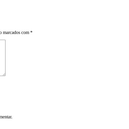
ão marcados com
*
mentar.