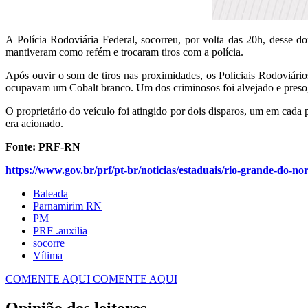
A Polícia Rodoviária Federal, socorreu, por volta das 20h, desse
mantiveram como refém e trocaram tiros com a polícia.
Após ouvir o som de tiros nas proximidades, os Policiais Rodoviári
ocupavam um Cobalt branco. Um dos criminosos foi alvejado e preso,
O proprietário do veículo foi atingido por dois disparos, um em cad
era acionado.
Fonte: PRF-RN
https://www.gov.br/prf/pt-br/noticias/estaduais/rio-grande-do-n
Baleada
Parnamirim RN
PM
PRF .auxilia
socorre
Vítima
COMENTE AQUI
COMENTE AQUI
Opinião dos leitores