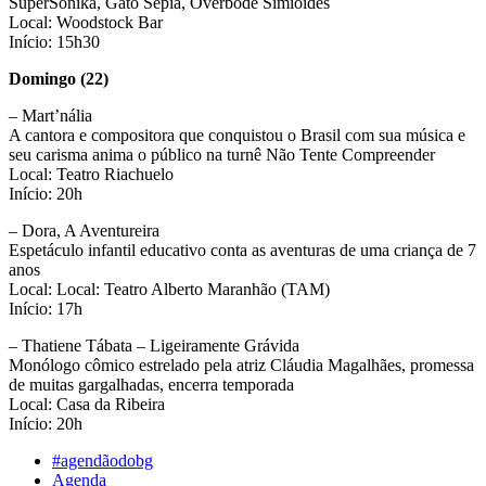
SuperSonika, Gato Sépia, Overbode Simioides
Local: Woodstock Bar
Início: 15h30
Domingo (22)
– Mart’nália
A cantora e compositora que conquistou o Brasil com sua música e
seu carisma anima o público na turnê Não Tente Compreender
Local: Teatro Riachuelo
Início: 20h
– Dora, A Aventureira
Espetáculo infantil educativo conta as aventuras de uma criança de 7
anos
Local: Local: Teatro Alberto Maranhão (TAM)
Início: 17h
– Thatiene Tábata – Ligeiramente Grávida
Monólogo cômico estrelado pela atriz Cláudia Magalhães, promessa
de muitas gargalhadas, encerra temporada
Local: Casa da Ribeira
Início: 20h
#agendãodobg
Agenda