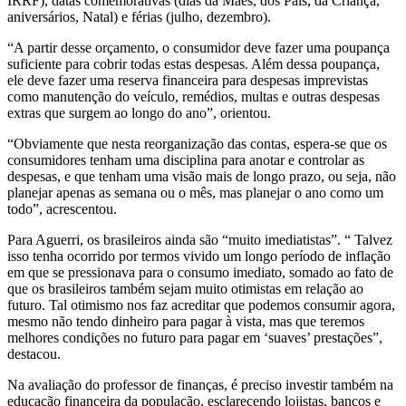
IRRF), datas comemorativas (dias da Mães, dos Pais, da Criança,
aniversários, Natal) e férias (julho, dezembro).
“A partir desse orçamento, o consumidor deve fazer uma poupança
suficiente para cobrir todas estas despesas. Além dessa poupança,
ele deve fazer uma reserva financeira para despesas imprevistas
como manutenção do veículo, remédios, multas e outras despesas
extras que surgem ao longo do ano”, orientou.
“Obviamente que nesta reorganização das contas, espera-se que os
consumidores tenham uma disciplina para anotar e controlar as
despesas, e que tenham uma visão mais de longo prazo, ou seja, não
planejar apenas as semana ou o mês, mas planejar o ano como um
todo”, acrescentou.
Para Aguerri, os brasileiros ainda são “muito imediatistas”. “ Talvez
isso tenha ocorrido por termos vivido um longo período de inflação
em que se pressionava para o consumo imediato, somado ao fato de
que os brasileiros também sejam muito otimistas em relação ao
futuro. Tal otimismo nos faz acreditar que podemos consumir agora,
mesmo não tendo dinheiro para pagar à vista, mas que teremos
melhores condições no futuro para pagar em ‘suaves’ prestações”,
destacou.
Na avaliação do professor de finanças, é preciso investir também na
educação financeira da população, esclarecendo lojistas, bancos e