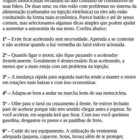
Alguns motociclistas reclamam do alto consumo de combustível de
suas bikes. De duas uma: ou elas estão com problemas no sistema da
alimentação (carburador ou injeção eletrônica) ou eles não estão
conduzindo da forma mais econômica. Parece batido e até de senso
comum, mas selecionamos algumas dicas simples que podem ajudar
a aumentar a autonomia da sua moto. Confira abaixo:
1º –
Evite ficar acelerando sem necessidade. Aprenda a se controlar
e não acelerar quando a luz vermelha do farol estiver acionada.
2º –
Quando ligar o motor, não fique puxando o acelerador
freneticamente. Geralmente é desnecessário ficar acelerando, a
menos que a moto esteja com um problema na injeção.
3º –
A mudança rápida para segunda marcha tende a manter o motor
em rotações mais baixas e com isso economizar.
4º –
Adapta-se bem a andar na marcha lenta de sua motocicleta.
5º –
Olhe para o farol ou cruzamento à frente. Se estiver fechado
pare de acelerar porque não tem sentido chegar antes e esperar. Se
você acelerar, em seguida terá que frear. Com isso você queimou
gasolina, desgastou os pneus e as pastilhas de freio.
6º –
Cuide do seu equipamento. A utilização da vestimenta
adequada (jaqueta, capacete, botas, luvas) além de te proteger,