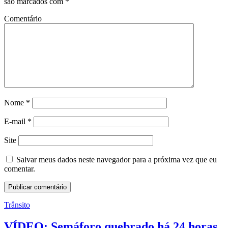
são marcados com
*
Comentário
Nome
*
E-mail
*
Site
Salvar meus dados neste navegador para a próxima vez que eu
comentar.
Trânsito
VÍDEO: Semáforo quebrado há 24 horas