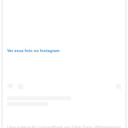
Ver essa foto no Instagram
Uma publicação compartilhada por Fábio Faria (@fabiofariarn)