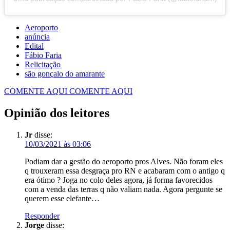
Aeroporto
anúncia
Edital
Fábio Faria
Relicitação
são gonçalo do amarante
COMENTE AQUI
COMENTE AQUI
Opinião dos leitores
Jr
disse:
10/03/2021 às 03:06
Podiam dar a gestão do aeroporto pros Alves. Não foram eles
q trouxeram essa desgraça pro RN e acabaram com o antigo q
era ótimo ? Joga no colo deles agora, já forma favorecidos
com a venda das terras q não valiam nada. Agora pergunte se
querem esse elefante…
Responder
Jorge
disse: