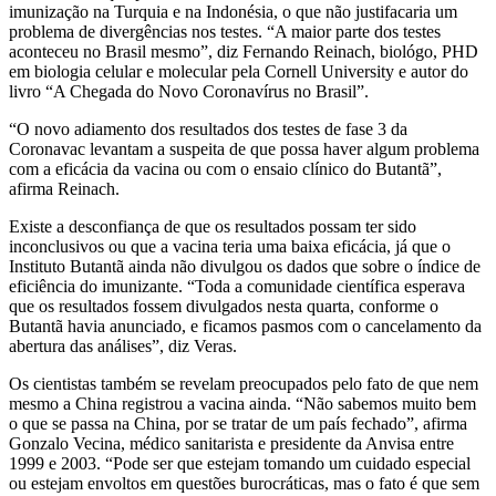
imunização na Turquia e na Indonésia, o que não justifacaria um
problema de divergências nos testes. “A maior parte dos testes
aconteceu no Brasil mesmo”, diz Fernando Reinach, biológo, PHD
em biologia celular e molecular pela Cornell University e autor do
livro “A Chegada do Novo Coronavírus no Brasil”.
“O novo adiamento dos resultados dos testes de fase 3 da
Coronavac levantam a suspeita de que possa haver algum problema
com a eficácia da vacina ou com o ensaio clínico do Butantã”,
afirma Reinach.
Existe a desconfiança de que os resultados possam ter sido
inconclusivos ou que a vacina teria uma baixa eficácia, já que o
Instituto Butantã ainda não divulgou os dados que sobre o índice de
eficiência do imunizante. “Toda a comunidade científica esperava
que os resultados fossem divulgados nesta quarta, conforme o
Butantã havia anunciado, e ficamos pasmos com o cancelamento da
abertura das análises”, diz Veras.
Os cientistas também se revelam preocupados pelo fato de que nem
mesmo a China registrou a vacina ainda. “Não sabemos muito bem
o que se passa na China, por se tratar de um país fechado”, afirma
Gonzalo Vecina, médico sanitarista e presidente da Anvisa entre
1999 e 2003. “Pode ser que estejam tomando um cuidado especial
ou estejam envoltos em questões burocráticas, mas o fato é que sem