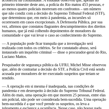
aconteceu na comunidade. A entidade observou que, apenas no
primeiro trimestre deste ano, a polícia do Rio matou 453 pessoas, e
ao menos quatro policiais morreram em confrontos – um número
que não condiz com a decisão do Supremo Tribunal Federal (STF),
que determinou que, em meio à pandemia, as incursões só
ocorressem em casos excepcionais. A Defensoria Pública, por sua
vez, afirmou que constatou flagrantes descumprimentos dos direitos
humanos, que já está colhendo depoimentos de moradores da
comunidade e que vai levar o caso ao conhecimento do Supremo.
— A população pode ficar tranquila que a investigação será
realizada com todos os critérios. Se for constatado abuso, será
instaurado um inquérito criminal — disse o procurador-geral do Rio,
Luciano Mattos.
Pesquisador de segurança pública da UFRJ, Michel Misse observou
que, além de contrariar a decisão do STF, a Polícia Civil está sendo
acusada por moradores de ter executado suspeitos que teriam se
rendido.
— A operação em si mesma é inadequada, nas condições de
pandemia e em desrespeito à decisão do Supremo Tribunal Federal.
Além do mais, uma operação em que morrem 25 pessoas, entre elas
um policial, não pode ser considerada bem-sucedida. Uma operação
bem-sucedida é a que você prende os suspeitos, os leva a
julgamento e esclarece a ocorrência. Nesse caso, não houve nada