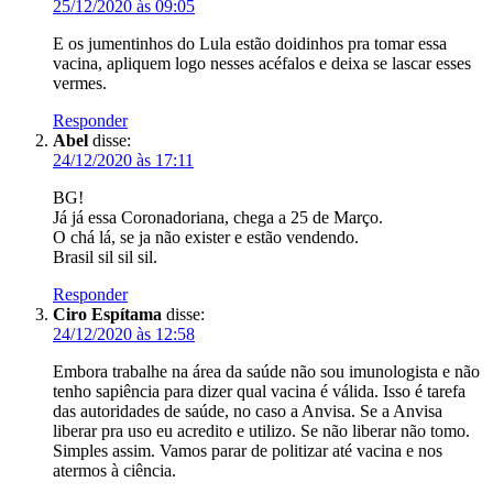
25/12/2020 às 09:05
E os jumentinhos do Lula estão doidinhos pra tomar essa
vacina, apliquem logo nesses acéfalos e deixa se lascar esses
vermes.
Responder
Abel
disse:
24/12/2020 às 17:11
BG!
Já já essa Coronadoriana, chega a 25 de Março.
O chá lá, se ja não exister e estão vendendo.
Brasil sil sil sil.
Responder
Ciro Espítama
disse:
24/12/2020 às 12:58
Embora trabalhe na área da saúde não sou imunologista e não
tenho sapiência para dizer qual vacina é válida. Isso é tarefa
das autoridades de saúde, no caso a Anvisa. Se a Anvisa
liberar pra uso eu acredito e utilizo. Se não liberar não tomo.
Simples assim. Vamos parar de politizar até vacina e nos
atermos à ciência.