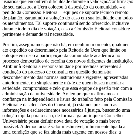
usuários que encontrem dificuldade durante a validação/confirmação
de seu cadastro, a Uern colocou à disposição da comunidade – a
pedido da Comissão Eleitoral – equipes de suporte técnico remoto
de plantão, garantindo a solução do caso em sua totalidade em todos
os atendimentos. Tal suporte continuará sendo oferecido, inclusive
durante todo o dia de votação, caso a Comissão Eleitoral considere
pertinente e demande tal necessidade.
Por fim, asseguramos que não há, em nenhum momento, qualquer
ato expedido ou determinado pela Reitoria da Uern que limite ou
coloque em risco a participação da comunidade acadêmica no
processo democrático de escolha dos novos dirigentes da instituição.
Atribuir à Reitoria a responsabilidade por medidas referentes à
condução do processo de consulta em questão demonstra
desconhecimento das normas institucionais vigentes, apresentadas
anteriormente, ou simplesmente má-fé de quem busca macular a
seriedade, compromisso e zelo que essa equipe de gestão tem com a
administração da universidade. Ao tempo que reafirmamos a
confiança na independência e lisura do trabalho feito pela Comissão
Eleitoral e das decisões do Consuni, já estamos prestando as
informações e esclarecimentos necessários à justiça, buscando uma
solução rápida para o caso, de forma a garantir que o Conselho
Universitário possa definir nova data de votação o mais breve
possível. A democracia é valor inestimável, intimamente ligada a
uma condição que se faz ainda mais urgente em nossos dias: a