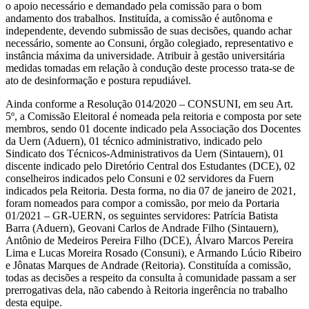
o apoio necessário e demandado pela comissão para o bom
andamento dos trabalhos. Instituída, a comissão é autônoma e
independente, devendo submissão de suas decisões, quando achar
necessário, somente ao Consuni, órgão colegiado, representativo e
instância máxima da universidade. Atribuir à gestão universitária
medidas tomadas em relação à condução deste processo trata-se de
ato de desinformação e postura repudiável.
Ainda conforme a Resolução 014/2020 – CONSUNI, em seu Art.
5º, a Comissão Eleitoral é nomeada pela reitoria e composta por sete
membros, sendo 01 docente indicado pela Associação dos Docentes
da Uern (Aduern), 01 técnico administrativo, indicado pelo
Sindicato dos Técnicos-Administrativos da Uern (Sintauern), 01
discente indicado pelo Diretório Central dos Estudantes (DCE), 02
conselheiros indicados pelo Consuni e 02 servidores da Fuern
indicados pela Reitoria. Desta forma, no dia 07 de janeiro de 2021,
foram nomeados para compor a comissão, por meio da Portaria
01/2021 – GR-UERN, os seguintes servidores: Patrícia Batista
Barra (Aduern), Geovani Carlos de Andrade Filho (Sintauern),
Antônio de Medeiros Pereira Filho (DCE), Álvaro Marcos Pereira
Lima e Lucas Moreira Rosado (Consuni), e Armando Lúcio Ribeiro
e Jônatas Marques de Andrade (Reitoria). Constituída a comissão,
todas as decisões a respeito da consulta à comunidade passam a ser
prerrogativas dela, não cabendo à Reitoria ingerência no trabalho
desta equipe.