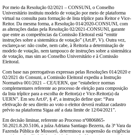
Por meio da Resolução 02/2021 – CONSUNI, o Conselho
Universitário instituiu modelo de votação por meio de plataforma
virtual na consulta para formação de lista tríplice para Reitor e Vice-
Reitor. Da mesma forma, a Resolução 014/2020-CONSUNI, com
as alterações dadas pela Resolução 02/2021-CONSUNI, garante
que entre as competências da Comissão Eleitoral está “emitir
instruções sobre a sistemática de votação” (Art.8º, V). Outra vez,
esclareça-se: não coube, nem cabe, à Reitoria a determinação de
modelo de votação, nem tampouco de instruções sobre a sistemática
de votação, mas sim ao Conselho Universitário e à Comissão
Eleitoral.
Com base nas prerrogativas expressas pelas Resoluções 014/2020 e
02/2021 do Consuni, a Comissão Eleitoral expediu a Instrução
Normativa 001/2021 – CE/UERN, que “estabelece normas
complementares referente ao processo de eleição para composição
da lista tríplice para a escolha de Reitor(a) e Vice-Reitor(a) da
UERN”. Em seu Art.6º, § 4º, a instrução define que: “Para
efetivação de seu direito ao voto o eleitor deverá realizar cadastro
prévio na plataforma Sigaa até a data limite de 12/04/2021”.
Em decisão liminar, referente ao Processo nº0806865-
50.2021.8.20.5106, a juíza Adriana Santiago Bezerra, da 3ª Vara da
Fazenda Pública de Mossoró, determinou a suspensão da exigência