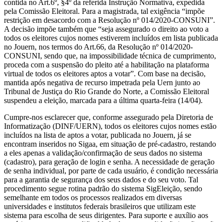
contida no Art.6º, §4º da referida Instrução Normativa, expedida
pela Comissão Eleitoral. Para a magistrada, tal exigência “impõe
restrição em desacordo com a Resolução nº 014/2020-CONSUNI”.
A decisão impõe também que “seja assegurado o direito ao voto a
todos os eleitores cujos nomes estiverem incluídos em lista publicada
no Jouern, nos termos do Art.66, da Resolução nº 014/2020-
CONSUNI, sendo que, na impossibilidade técnica de cumprimento,
proceda com a suspensão do pleito até a habilitação na plataforma
virtual de todos os eleitores aptos a votar”. Com base na decisão,
mantida após negativa de recurso impetrada pela Uern junto ao
Tribunal de Justiça do Rio Grande do Norte, a Comissão Eleitoral
suspendeu a eleição, marcada para a última quarta-feira (14/04).
Cumpre-nos esclarecer que, conforme assegurado pela Diretoria de
Informatização (DINF/UERN), todos os eleitores cujos nomes estão
incluídos na lista de aptos a votar, publicada no Jouern, já se
encontram inseridos no Sigaa, em situação de pré-cadastro, restando
a eles apenas a validação/confirmação de seus dados no sistema
(cadastro), para geração de login e senha. A necessidade de geração
de senha individual, por parte de cada usuário, é condição necessária
para a garantia de segurança dos seus dados e do seu voto. Tal
procedimento segue rotina padrão do sistema SigEleição, sendo
semelhante em todos os processos realizados em diversas
universidades e institutos federais brasileiros que utilizam este
sistema para escolha de seus dirigentes. Para suporte e auxílio aos