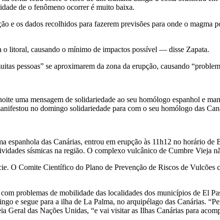
ilidade de o fenômeno ocorrer é muito baixa.
ção e os dados recolhidos para fazerem previsões para onde o magma p
a o litoral, causando o mínimo de impactos possível — disse Zapata.
“muitas pessoas” se aproximarem da zona da erupção, causando “problem
noite uma mensagem de solidariedade ao seu homólogo espanhol e mani
anifestou no domingo solidariedade para com o seu homólogo das Canár
 espanhola das Canárias, entrou em erupção às 11h12 no horário de Br
tividades sísmicas na região. O complexo vulcânico de Cumbre Vieja n
ície. O Comite Científico do Plano de Prevenção de Riscos de Vulcões 
com problemas de mobilidade das localidades dos municípios de El Pas
go e segue para a ilha de La Palma, no arquipélago das Canárias. “Per
leia Geral das Nações Unidas, “e vai visitar as Ilhas Canárias para a