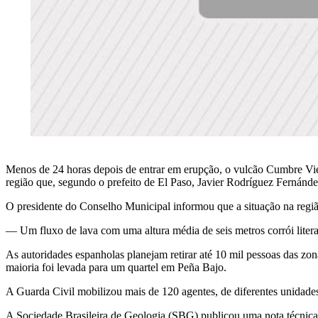
Menos de 24 horas depois de entrar em erupção, o vulcão Cumbre Viej
região que, segundo o prefeito de El Paso, Javier Rodríguez Fernánd
O presidente do Conselho Municipal informou que a situação na região
— Um fluxo de lava com uma altura média de seis metros corrói liter
As autoridades espanholas planejam retirar até 10 mil pessoas das z
maioria foi levada para um quartel em Peña Bajo.
A Guarda Civil mobilizou mais de 120 agentes, de diferentes unidades,
A Sociedade Brasileira de Geologia (SBG) publicou uma nota técnica n