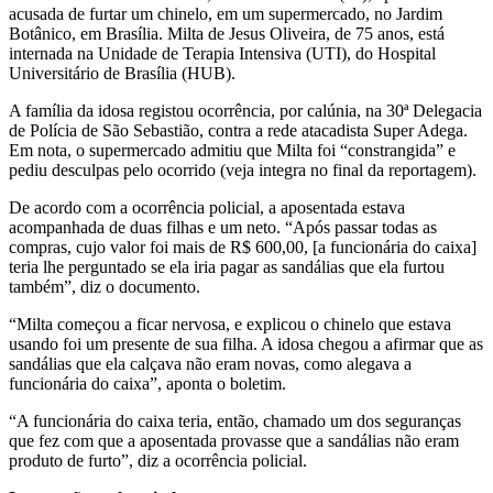
acusada de furtar um chinelo, em um supermercado, no Jardim
Botânico, em Brasília. Milta de Jesus Oliveira, de 75 anos, está
internada na Unidade de Terapia Intensiva (UTI), do Hospital
Universitário de Brasília (HUB).
A família da idosa registou ocorrência, por calúnia, na 30ª Delegacia
de Polícia de São Sebastião, contra a rede atacadista Super Adega.
Em nota, o supermercado admitiu que Milta foi “constrangida” e
pediu desculpas pelo ocorrido (veja integra no final da reportagem).
De acordo com a ocorrência policial, a aposentada estava
acompanhada de duas filhas e um neto. “Após passar todas as
compras, cujo valor foi mais de R$ 600,00, [a funcionária do caixa]
teria lhe perguntado se ela iria pagar as sandálias que ela furtou
também”, diz o documento.
“Milta começou a ficar nervosa, e explicou o chinelo que estava
usando foi um presente de sua filha. A idosa chegou a afirmar que as
sandálias que ela calçava não eram novas, como alegava a
funcionária do caixa”, aponta o boletim.
“A funcionária do caixa teria, então, chamado um dos seguranças
que fez com que a aposentada provasse que a sandálias não eram
produto de furto”, diz a ocorrência policial.