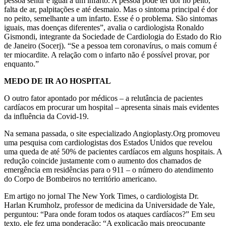
pessoa sentir é igual a um infarto. A pessoa pode ter dor no peito,
falta de ar, palpitações e até desmaio. Mas o sintoma principal é dor
no peito, semelhante a um infarto. Esse é o problema. São sintomas
iguais, mas doenças diferentes”, avalia o cardiologista Ronaldo
Gismondi, integrante da Sociedade de Cardiologia do Estado do Rio
de Janeiro (Socerj). “Se a pessoa tem coronavírus, o mais comum é
ter miocardite. A relação com o infarto não é possível provar, por
enquanto.”
MEDO DE IR AO HOSPITAL
O outro fator apontado por médicos – a relutância de pacientes
cardíacos em procurar um hospital – apresenta sinais mais evidentes
da influência da Covid-19.
Na semana passada, o site especializado Angioplasty.Org promoveu
uma pesquisa com cardiologistas dos Estados Unidos que revelou
uma queda de até 50% de pacientes cardíacos em alguns hospitais. A
redução coincide justamente com o aumento dos chamados de
emergência em residências para o 911 – o número do atendimento
do Corpo de Bombeiros no território americano.
Em artigo no jornal The New York Times, o cardiologista Dr.
Harlan Krumholz, professor de medicina da Universidade de Yale,
perguntou: “Para onde foram todos os ataques cardíacos?” Em seu
texto, ele fez uma ponderação: “A explicação mais preocupante