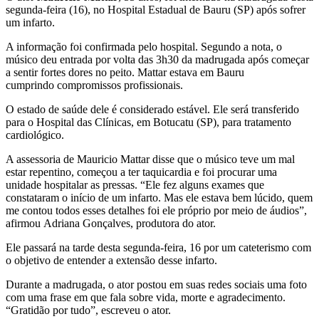
segunda-feira (16), no Hospital Estadual de Bauru (SP) após sofrer
um infarto.
A informação foi confirmada pelo hospital. Segundo a nota, o
músico deu entrada por volta das 3h30 da madrugada após começar
a sentir fortes dores no peito. Mattar estava em Bauru
cumprindo compromissos profissionais.
O estado de saúde dele é considerado estável. Ele será transferido
para o Hospital das Clínicas, em Botucatu (SP), para tratamento
cardiológico.
A assessoria de Mauricio Mattar disse que o músico teve um mal
estar repentino, começou a ter taquicardia e foi procurar uma
unidade hospitalar as pressas. “Ele fez alguns exames que
constataram o início de um infarto. Mas ele estava bem lúcido, quem
me contou todos esses detalhes foi ele próprio por meio de áudios”,
afirmou Adriana Gonçalves, produtora do ator.
Ele passará na tarde desta segunda-feira, 16 por um cateterismo com
o objetivo de entender a extensão desse infarto.
Durante a madrugada, o ator postou em suas redes sociais uma foto
com uma frase em que fala sobre vida, morte e agradecimento.
“Gratidão por tudo”, escreveu o ator.