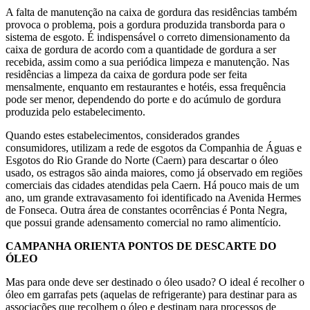
A falta de manutenção na caixa de gordura das residências também
provoca o problema, pois a gordura produzida transborda para o
sistema de esgoto. É indispensável o correto dimensionamento da
caixa de gordura de acordo com a quantidade de gordura a ser
recebida, assim como a sua periódica limpeza e manutenção. Nas
residências a limpeza da caixa de gordura pode ser feita
mensalmente, enquanto em restaurantes e hotéis, essa frequência
pode ser menor, dependendo do porte e do acúmulo de gordura
produzida pelo estabelecimento.
Quando estes estabelecimentos, considerados grandes
consumidores, utilizam a rede de esgotos da Companhia de Águas e
Esgotos do Rio Grande do Norte (Caern) para descartar o óleo
usado, os estragos são ainda maiores, como já observado em regiões
comerciais das cidades atendidas pela Caern. Há pouco mais de um
ano, um grande extravasamento foi identificado na Avenida Hermes
de Fonseca. Outra área de constantes ocorrências é Ponta Negra,
que possui grande adensamento comercial no ramo alimentício.
CAMPANHA ORIENTA PONTOS DE DESCARTE DO
ÓLEO
Mas para onde deve ser destinado o óleo usado? O ideal é recolher o
óleo em garrafas pets (aquelas de refrigerante) para destinar para as
associações que recolhem o óleo e destinam para processos de