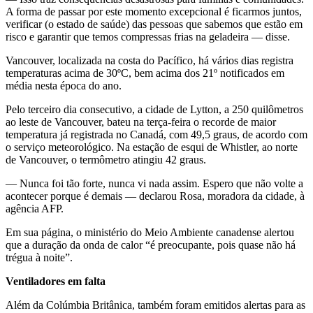
A forma de passar por este momento excepcional é ficarmos juntos,
verificar (o estado de saúde) das pessoas que sabemos que estão em
risco e garantir que temos compressas frias na geladeira — disse.
Vancouver, localizada na costa do Pacífico, há vários dias registra
temperaturas acima de 30ºC, bem acima dos 21º notificados em
média nesta época do ano.
Pelo terceiro dia consecutivo, a cidade de Lytton, a 250 quilômetros
ao leste de Vancouver, bateu na terça-feira o recorde de maior
temperatura já registrada no Canadá, com 49,5 graus, de acordo com
o serviço meteorológico. Na estação de esqui de Whistler, ao norte
de Vancouver, o termômetro atingiu 42 graus.
— Nunca foi tão forte, nunca vi nada assim. Espero que não volte a
acontecer porque é demais — declarou Rosa, moradora da cidade, à
agência AFP.
Em sua página, o ministério do Meio Ambiente canadense alertou
que a duração da onda de calor “é preocupante, pois quase não há
trégua à noite”.
Ventiladores em falta
Além da Colúmbia Britânica, também foram emitidos alertas para as