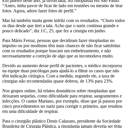
Em janeiro deste ano, já divorciada, fez rinoplastia em São Paulo.
“Antes, tinha pavor de ficar de lado em reuniões ou mesmo de tirar
fotos. Agora, adoro fazer fotos de perfil.”
Mas há também muita gente infeliz com os resultados. “Choro todos
os dias desde que tirei a tala. Acho que o nariz continua grande e
pouco delicado”, diz J.C, 25, que fez a cirurgia em junho.
Para Mário Ferraz, pessoas que decidiram fazer rinoplastias no
impulso ou por modismo têm mais chances de não ficar satisfeitas
com os resultados porque buscam um embelezamento, e não
necessariamente a correção de algo que as incomodava muito.
Devido ao aumento desse perfil de pacientes, o médico incorporou
na equipe duas psicólogas para ajudá-lo a filtrar os casos que não
têm indicação cirúrgica. Com a medida, segundo ele, a taxa de
cirurgias não recomendadas quase dobrou, de 13% para 23%.
Nos grupos online, há relatos dramáticos sobre rinoplastias que
deixaram sequelas, como dificuldade para respirar, sangramentos e
infecções. O cantor Mariano, por exemplo, disse que já passou por
cinco procedimentos no nariz para corrigir o primeiro, que resultou
em uma dificuldade de respirar.
Para o cirurgião plástico Denis Calazans, presidente da Sociedade
Brasileira de Cirurgia Plástica, a rinoplastia jamais deveria ser feita