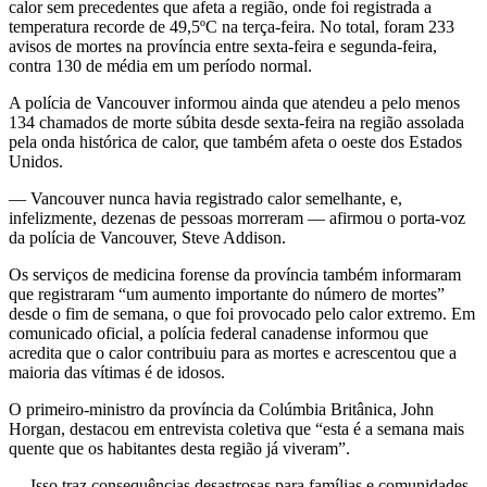
calor sem precedentes que afeta a região, onde foi registrada a
temperatura recorde de 49,5ºC na terça-feira. No total, foram 233
avisos de mortes na província entre sexta-feira e segunda-feira,
contra 130 de média em um período normal.
A polícia de Vancouver informou ainda que atendeu a pelo menos
134 chamados de morte súbita desde sexta-feira na região assolada
pela onda histórica de calor, que também afeta o oeste dos Estados
Unidos.
— Vancouver nunca havia registrado calor semelhante, e,
infelizmente, dezenas de pessoas morreram — afirmou o porta-voz
da polícia de Vancouver, Steve Addison.
Os serviços de medicina forense da província também informaram
que registraram “um aumento importante do número de mortes”
desde o fim de semana, o que foi provocado pelo calor extremo. Em
comunicado oficial, a polícia federal canadense informou que
acredita que o calor contribuiu para as mortes e acrescentou que a
maioria das vítimas é de idosos.
O primeiro-ministro da província da Colúmbia Britânica, John
Horgan, destacou em entrevista coletiva que “esta é a semana mais
quente que os habitantes desta região já viveram”.
— Isso traz consequências desastrosas para famílias e comunidades.