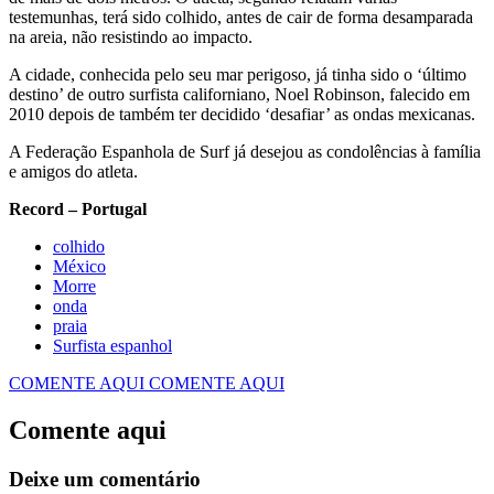
testemunhas, terá sido colhido, antes de cair de forma desamparada
na areia, não resistindo ao impacto.
A cidade, conhecida pelo seu mar perigoso, já tinha sido o ‘último
destino’ de outro surfista californiano, Noel Robinson, falecido em
2010 depois de também ter decidido ‘desafiar’ as ondas mexicanas.
A Federação Espanhola de Surf já desejou as condolências à família
e amigos do atleta.
Record – Portugal
colhido
México
Morre
onda
praia
Surfista espanhol
COMENTE AQUI
COMENTE AQUI
Comente aqui
Deixe um comentário