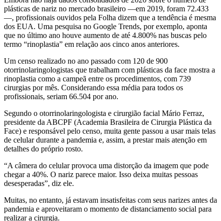
plásticas de nariz no mercado brasileiro —em 2019, foram 72.433
—, profissionais ouvidos pela Folha dizem que a tendência é mesma
dos EUA. Uma pesquisa no Google Trends, por exemplo, aponta
que no último ano houve aumento de até 4.800% nas buscas pelo
termo “rinoplastia” em relação aos cinco anos anteriores.
Um censo realizado no ano passado com 120 de 900
otorrinolaringologistas que trabalham com plásticas da face mostra a
rinoplastia como a campeã entre os procedimentos, com 739
cirurgias por mês. Considerando essa média para todos os
profissionais, seriam 66.504 por ano.
Segundo o otorrinolaringologista e cirurgião facial Mário Ferraz,
presidente da ABCPF (Academia Brasileira de Cirurgia Plástica da
Face) e responsável pelo censo, muita gente passou a usar mais telas
de celular durante a pandemia e, assim, a prestar mais atenção em
detalhes do próprio rosto.
“A câmera do celular provoca uma distorção da imagem que pode
chegar a 40%. O nariz parece maior. Isso deixa muitas pessoas
desesperadas”, diz ele.
Muitas, no entanto, já estavam insatisfeitas com seus narizes antes da
pandemia e aproveitaram o momento de distanciamento social para
realizar a cirurgia.