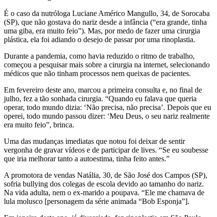
É o caso da nutróloga Luciane Américo Mangullo, 34, de Sorocaba
(SP), que não gostava do nariz desde a infância (“era grande, tinha
uma giba, era muito feio”). Mas, por medo de fazer uma cirurgia
plástica, ela foi adiando o desejo de passar por uma rinoplastia.
Durante a pandemia, como havia reduzido o ritmo de trabalho,
começou a pesquisar mais sobre a cirurgia na internet, selecionando
médicos que não tinham processos nem queixas de pacientes.
Em fevereiro deste ano, marcou a primeira consulta e, no final de
julho, fez a tão sonhada cirurgia. “Quando eu falava que queria
operar, todo mundo dizia: ‘Não precisa, não precisa’. Depois que eu
operei, todo mundo passou dizer: ‘Meu Deus, o seu nariz realmente
era muito feio”, brinca.
Uma das mudanças imediatas que notou foi deixar de sentir
vergonha de gravar vídeos e de participar de lives. “Se eu soubesse
que iria melhorar tanto a autoestima, tinha feito antes.”
A promotora de vendas Natália, 30, de São José dos Campos (SP),
sofria bullying dos colegas de escola devido ao tamanho do nariz.
Na vida adulta, nem o ex-marido a poupava. “Ele me chamava de
lula molusco [personagem da série animada “Bob Esponja”].