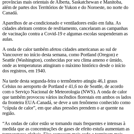
províncias mais orientais de Alberta, Saskatchewan e Manitoba,
além de partes dos Territórios de Yukon e do Noroeste, no norte do
Canadá.
Aparelhos de ar-condicionado e ventiladores estão em falta. As
cidades abriram centros de resfriamento, cancelaram as campanhas
de vacinação contra a Covid-19 e algumas escolas suspenderam as
aulas.
A onda de calor também afetou cidades americanas ao sul de
Vancouver no início desta semana, como Portland (Oregon) e
Seattle (Washington), conhecidas por seu clima ameno e úmido,
onde as temperaturas atingiram o máximo histórico desde o início
dos registros, em 1940.
Na tarde desta segunda-feira o termômetro atingiu 46,1 graus
Celsius no aeroporto de Portland e 41,6 no de Seattle, de acordo
com o Serviço Nacional de Meteorologia (NWS). A onda de calor
que também provocou vários incêndios florestais em ambos os lados
da fronteira EUA-Canadá, se deve a um fenômeno conhecido como
“cúpula de calor”, em que altas pressões prendem o ar quente na
região.
“As ondas de calor estão se tornando mais frequentes e intensas à
medida que as concentrações de gases de efeito estufa aumentam as