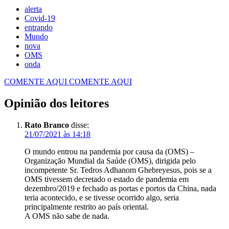
alerta
Covid-19
entrando
Mundo
nova
OMS
onda
COMENTE AQUI
COMENTE AQUI
Opinião dos leitores
Rato Branco
disse:
21/07/2021 às 14:18
O mundo entrou na pandemia por causa da (OMS) –
Organização Mundial da Saúde (OMS), dirigida pelo
incompetente Sr. Tedros Adhanom Ghebreyesus, pois se a
OMS tivessem decretado o estado de pandemia em
dezembro/2019 e fechado as portas e portos da China, nada
teria acontecido, e se tivesse ocorrido algo, seria
principalmente restrito ao país oriental.
A OMS não sabe de nada.