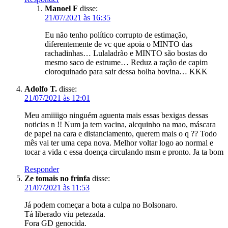
Manoel F
disse:
21/07/2021 às 16:35
Eu não tenho político corrupto de estimação,
diferentemente de vc que apoia o MINTO das
rachadinhas… Lulaladrão e MINTO são bostas do
mesmo saco de estrume… Reduz a ração de capim
cloroquinado para sair dessa bolha bovina… KKK
Adolfo T.
disse:
21/07/2021 às 12:01
Meu amiiiigo ninguém aguenta mais essas bexigas dessas
noticias n !! Num ja tem vacina, alcquinho na mao, máscara
de papel na cara e distanciamento, querem mais o q ?? Todo
mês vai ter uma cepa nova. Melhor voltar logo ao normal e
tocar a vida c essa doença circulando msm e pronto. Ja ta bom
Responder
Ze tomais no frinfa
disse:
21/07/2021 às 11:53
Já podem começar a bota a culpa no Bolsonaro.
Tá liberado viu petezada.
Fora GD genocida.