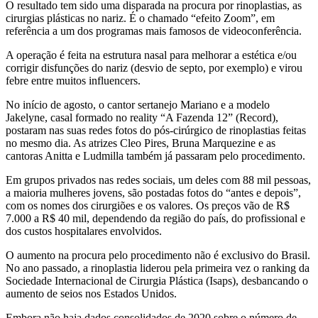
O resultado tem sido uma disparada na procura por rinoplastias, as
cirurgias plásticas no nariz. É o chamado “efeito Zoom”, em
referência a um dos programas mais famosos de videoconferência.
A operação é feita na estrutura nasal para melhorar a estética e/ou
corrigir disfunções do nariz (desvio de septo, por exemplo) e virou
febre entre muitos influencers.
No início de agosto, o cantor sertanejo Mariano e a modelo
Jakelyne, casal formado no reality “A Fazenda 12” (Record),
postaram nas suas redes fotos do pós-cirúrgico de rinoplastias feitas
no mesmo dia. As atrizes Cleo Pires, Bruna Marquezine e as
cantoras Anitta e Ludmilla também já passaram pelo procedimento.
Em grupos privados nas redes sociais, um deles com 88 mil pessoas,
a maioria mulheres jovens, são postadas fotos do “antes e depois”,
com os nomes dos cirurgiões e os valores. Os preços vão de R$
7.000 a R$ 40 mil, dependendo da região do país, do profissional e
dos custos hospitalares envolvidos.
O aumento na procura pelo procedimento não é exclusivo do Brasil.
No ano passado, a rinoplastia liderou pela primeira vez o ranking da
Sociedade Internacional de Cirurgia Plástica (Isaps), desbancando o
aumento de seios nos Estados Unidos.
Embora não haja dados consolidados de 2020 sobre o número de