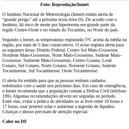
Foto: Reprodução/Inmet
O Instituto Nacional de Meteorologia (Inmet) emitiu alerta de
“grande perigo” até a próxima sexta-feira (9). De acordo com o
Instituto, há risco de morte por hipertermia em grande parte da
região Centro-Oeste e no estado do Tocantins, no Norte do país.
Segundo o Inmet, as temperaturas registrarão 5ºC acima da média na
região, por mais de 5 dias consecutivos. O aviso registra alerta para
as seguintes áreas: Distrito Federal, Centro Sul Mato-Grossense,
Nordeste Mato-Grossense, Norte Mato-Grossense, Sudeste Mato-
Grossense, Sudoeste Mato-Grossense, Centro Goiano, Leste
Goiano, Sul Goiano, Norte Goiano, Noroeste Goiano, Sudeste
Tocantinense, Sul Tocantinense, Oeste Tocantinense.
O alerta foi emitido para que as pessoas tenham cuidados
redobrados com a saúde nos próximos dias. Em caso de emergência,
o Inmet recomenda que a população contate a Defesa Civil (telefone
199). Algumas recomendações devem ser seguidas no período.
Entre elas, evitar a prática de atividades ao ar livre entre 10 horas e
17 horas, usar protetor solar e aumentar a ingestão de líquidos.
Crianças e idosos precisam de atenção especial.
Calor no DF