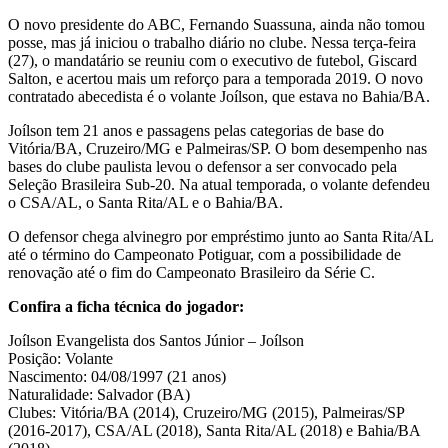
O novo presidente do ABC, Fernando Suassuna, ainda não tomou
posse, mas já iniciou o trabalho diário no clube. Nessa terça-feira
(27), o mandatário se reuniu com o executivo de futebol, Giscard
Salton, e acertou mais um reforço para a temporada 2019. O novo
contratado abecedista é o volante Joílson, que estava no Bahia/BA.
Joílson tem 21 anos e passagens pelas categorias de base do
Vitória/BA, Cruzeiro/MG e Palmeiras/SP. O bom desempenho nas
bases do clube paulista levou o defensor a ser convocado pela
Seleção Brasileira Sub-20. Na atual temporada, o volante defendeu
o CSA/AL, o Santa Rita/AL e o Bahia/BA.
O defensor chega alvinegro por empréstimo junto ao Santa Rita/AL
até o término do Campeonato Potiguar, com a possibilidade de
renovação até o fim do Campeonato Brasileiro da Série C.
Confira a ficha técnica do jogador:
Joílson Evangelista dos Santos Júnior – Joílson
Posição: Volante
Nascimento: 04/08/1997 (21 anos)
Naturalidade: Salvador (BA)
Clubes: Vitória/BA (2014), Cruzeiro/MG (2015), Palmeiras/SP
(2016-2017), CSA/AL (2018), Santa Rita/AL (2018) e Bahia/BA