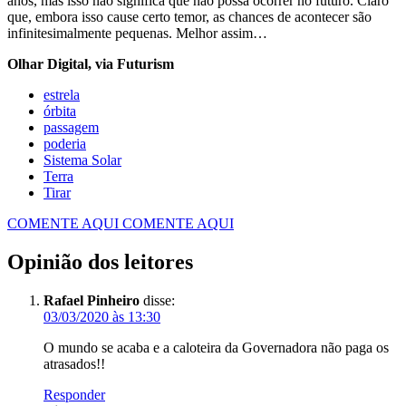
anos, mas isso não significa que não possa ocorrer no futuro. Claro
que, embora isso cause certo temor, as chances de acontecer são
infinitesimalmente pequenas. Melhor assim…
Olhar Digital, via Futurism
estrela
órbita
passagem
poderia
Sistema Solar
Terra
Tirar
COMENTE AQUI
COMENTE AQUI
Opinião dos leitores
Rafael Pinheiro
disse:
03/03/2020 às 13:30
O mundo se acaba e a caloteira da Governadora não paga os
atrasados!!
Responder