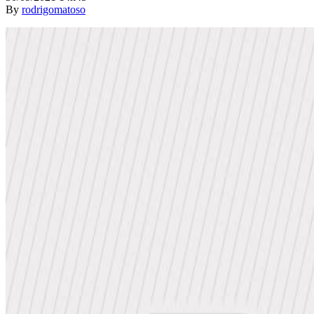
By
rodrigomatoso