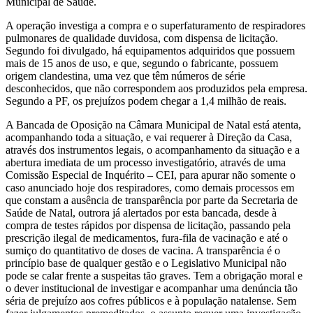
Municipal de Saúde.
A operação investiga a compra e o superfaturamento de respiradores
pulmonares de qualidade duvidosa, com dispensa de licitação.
Segundo foi divulgado, há equipamentos adquiridos que possuem
mais de 15 anos de uso, e que, segundo o fabricante, possuem
origem clandestina, uma vez que têm números de série
desconhecidos, que não correspondem aos produzidos pela empresa.
Segundo a PF, os prejuízos podem chegar a 1,4 milhão de reais.
A Bancada de Oposição na Câmara Municipal de Natal está atenta,
acompanhando toda a situação, e vai requerer à Direção da Casa,
através dos instrumentos legais, o acompanhamento da situação e a
abertura imediata de um processo investigatório, através de uma
Comissão Especial de Inquérito – CEI, para apurar não somente o
caso anunciado hoje dos respiradores, como demais processos em
que constam a ausência de transparência por parte da Secretaria de
Saúde de Natal, outrora já alertados por esta bancada, desde à
compra de testes rápidos por dispensa de licitação, passando pela
prescrição ilegal de medicamentos, fura-fila de vacinação e até o
sumiço do quantitativo de doses de vacina. A transparência é o
princípio base de qualquer gestão e o Legislativo Municipal não
pode se calar frente a suspeitas tão graves. Tem a obrigação moral e
o dever institucional de investigar e acompanhar uma denúncia tão
séria de prejuízo aos cofres públicos e à população natalense. Sem