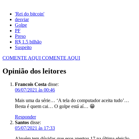
'Rei do bitcoin'
desviar
Golpe
PF
Preso
R$ 1.5 bilhão
Suspeito
COMENTE AQUI
COMENTE AQUI
Opinião dos leitores
Francois Costa
disse:
06/07/2021 às 00:46
Mais uma da série… ‘A tela do computador aceita tudo’…
Besta é quem cai… O golpe está aí… 😁
Responder
Santos
disse:
05/07/2021 às 17:33
Alguém tem dúvidas que esse apertou 17 na última eleição