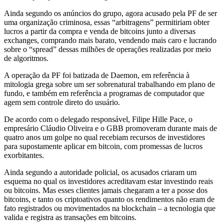
Ainda segundo os anúncios do grupo, agora acusado pela PF de ser
uma organização criminosa, essas “arbitragens” permitiriam obter
lucros a partir da compra e venda de bitcoins junto a diversas
exchanges, comprando mais barato, vendendo mais caro e lucrando
sobre o “spread” dessas milhões de operações realizadas por meio
de algoritmos.
A operação da PF foi batizada de Daemon, em referência à
mitologia grega sobre um ser sobrenatural trabalhando em plano de
fundo, e também em referência a programas de computador que
agem sem controle direto do usuário.
De acordo com o delegado responsável, Filipe Hille Pace, o
empresário Cláudio Oliveira e o GBB promoveram durante mais de
quatro anos um golpe no qual recebiam recursos de investidores
para supostamente aplicar em bitcoin, com promessas de lucros
exorbitantes.
Ainda segundo a autoridade policial, os acusados criaram um
esquema no qual os investidores acreditavam estar investindo reais
ou bitcoins. Mas esses clientes jamais chegaram a ter a posse dos
bitcoins, e tanto os criptoativos quanto os rendimentos não eram de
fato registrados ou movimentados na blockchain – a tecnologia que
valida e registra as transações em bitcoins.