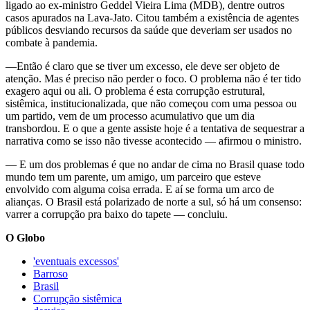
ligado ao ex-ministro Geddel Vieira Lima (MDB), dentre outros
casos apurados na Lava-Jato. Citou também a existência de agentes
públicos desviando recursos da saúde que deveriam ser usados no
combate à pandemia.
—Então é claro que se tiver um excesso, ele deve ser objeto de
atenção. Mas é preciso não perder o foco. O problema não é ter tido
exagero aqui ou ali. O problema é esta corrupção estrutural,
sistêmica, institucionalizada, que não começou com uma pessoa ou
um partido, vem de um processo acumulativo que um dia
transbordou. E o que a gente assiste hoje é a tentativa de sequestrar a
narrativa como se isso não tivesse acontecido — afirmou o ministro.
— E um dos problemas é que no andar de cima no Brasil quase todo
mundo tem um parente, um amigo, um parceiro que esteve
envolvido com alguma coisa errada. E aí se forma um arco de
alianças. O Brasil está polarizado de norte a sul, só há um consenso:
varrer a corrupção pra baixo do tapete — concluiu.
O Globo
'eventuais excessos'
Barroso
Brasil
Corrupção sistêmica