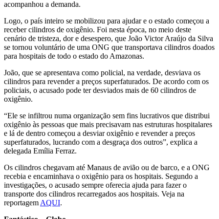
acompanhou a demanda.
Logo, o país inteiro se mobilizou para ajudar e o estado começou a
receber cilindros de oxigênio. Foi nesta época, no meio deste
cenário de tristeza, dor e desespero, que João Victor Araújo da Silva
se tornou voluntário de uma ONG que transportava cilindros doados
para hospitais de todo o estado do Amazonas.
João, que se apresentava como policial, na verdade, desviava os
cilindros para revender a preços superfaturados. De acordo com os
policiais, o acusado pode ter desviados mais de 60 cilindros de
oxigênio.
“Ele se infiltrou numa organização sem fins lucrativos que distribui
oxigênio às pessoas que mais precisavam nas estruturas hospitalares
e lá de dentro começou a desviar oxigênio e revender a preços
superfaturados, lucrando com a desgraça dos outros”, explica a
delegada Emília Ferraz.
Os cilindros chegavam até Manaus de avião ou de barco, e a ONG
recebia e encaminhava o oxigênio para os hospitais. Segundo a
investigações, o acusado sempre oferecia ajuda para fazer o
transporte dos cilindros recarregados aos hospitais. Veja na
reportagem
AQUI
.