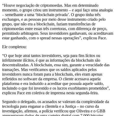
“Houve negociação de criptomoedas. Mas em determinado
momento, o grupo criou um instrumento – e aqui faço uma analogia
– semelhante a uma ‘blockchain privada’. O grupo tinha três
exchanges, e as pessoas por meio desse instrumento criado pelo
grupo, que não era a blockchain, faziam transferências de
criptomoedas entre essas três corretoras, com diferença de preço,
permitindo arbitragem. Seus investidores ganhavam, ou acreditavam
estar ganhando, com o spread nessas operações”, explicou Pace.
Ele completou:
“O que hoje atrai tantos investidores, seja para fins lícitos ou
infelizmente ilícitos, é que as informações da blockchain são
descentralizadas. A blockchain, essa sim, garante a veracidade das
transações. Mas verificamos que os saldos aplicados pelos
investidores nunca foram para a blockchain, eles eram apenas
refletidos no software da empresa. O cliente acessava aquela
plataforma e era induzido a acreditar que possuía aquele saldo,
incluindo o que foi investido e os lucros exorbitantes prometidos”,
explicou Pace em coletiva de imprensa nesta segunda-feira.
Segundo o delegado, os acusados se valeram da complexidade da
tecnologia para enganar a clientela e a Justiça – no curso da
investigação, afirmou, a polícia verificou que Oliveira e o GBB
apresentaram dados de uma carteira digital com 7.000 bitcoins