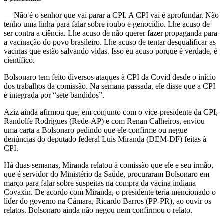
— Não é o senhor que vai parar a CPI. A CPI vai é aprofundar. Não
tenho uma linha para falar sobre roubo e genocídio. Lhe acuso de
ser contra a ciência. Lhe acuso de não querer fazer propaganda para
a vacinação do povo brasileiro. Lhe acuso de tentar desqualificar as
vacinas que estão salvando vidas. Isso eu acuso porque é verdade, é
científico.
Bolsonaro tem feito diversos ataques à CPI da Covid desde o início
dos trabalhos da comissão. Na semana passada, ele disse que a CPI
é integrada por “sete bandidos”.
Aziz ainda afirmou que, em conjunto com o vice-presidente da CPI,
Randolfe Rodrigues (Rede-AP) e com Renan Calheiros, enviou
uma carta a Bolsonaro pedindo que ele confirme ou negue
denúncias do deputado federal Luis Miranda (DEM-DF) feitas à
CPI.
Há duas semanas, Miranda relatou à comissão que ele e seu irmão,
que é servidor do Ministério da Saúde, procuraram Bolsonaro em
março para falar sobre suspeitas na compra da vacina indiana
Covaxin. De acordo com Miranda, o presidente teria mencionado o
líder do governo na Câmara, Ricardo Barros (PP-PR), ao ouvir os
relatos. Bolsonaro ainda não negou nem confirmou o relato.