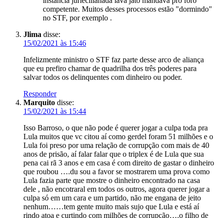
instância jurieciiianada lava jato mandava pro foro
competente. Muitos desses processos estão "dormindo"
no STF, por exemplo .
Jlima
disse:
15/02/2021 às 15:46
Infelizmente ministro o STF faz parte desse arco de aliança
que eu prefiro chamar de quadrilha dos três poderes para
salvar todos os delinquentes com dinheiro ou poder.
Responder
Marquito
disse:
15/02/2021 às 15:44
Isso Barroso, o que não pode é querer jogar a culpa toda pra
Lula muitos que vc citou aí como gerdel foram 51 milhões e o
Lula foi preso por uma relação de corrupção com mais de 40
anos de prisão, aí falar falar que o triplex é de Lula que sua
pena cai rã 3 anos e em casa é com direito de gastar o dinheiro
que roubou ….du sou a favor se mostrarem uma prova como
Lula fazia parte que mostre o dinheiro encontrado na casa
dele , não encotraral em todos os outros, agora querer jogar a
culpa só em um cara e um partido, não me engana de jeito
nenhum……tem gente muito mais sujo que Lula e está aí
rindo atoa e curtindo com milhões de corrupção….o filho de