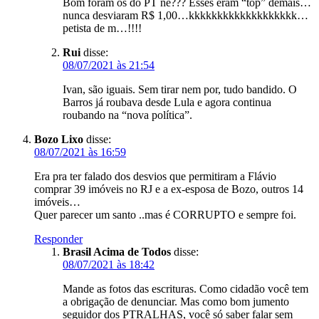
Bom foram os do PT né??? Esses eram “top” demais…
nunca desviaram R$ 1,00…kkkkkkkkkkkkkkkkkkk…
petista de m…!!!!
Rui
disse:
08/07/2021 às 21:54
Ivan, são iguais. Sem tirar nem por, tudo bandido. O
Barros já roubava desde Lula e agora continua
roubando na “nova política”.
Bozo Lixo
disse:
08/07/2021 às 16:59
Era pra ter falado dos desvios que permitiram a Flávio
comprar 39 imóveis no RJ e a ex-esposa de Bozo, outros 14
imóveis…
Quer parecer um santo ..mas é CORRUPTO e sempre foi.
Responder
Brasil Acima de Todos
disse:
08/07/2021 às 18:42
Mande as fotos das escrituras. Como cidadão você tem
a obrigação de denunciar. Mas como bom jumento
seguidor dos PTRALHAS, você só saber falar sem