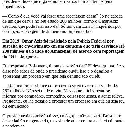
presidente disse que o governo tem vários filtros internos para
impedir isso:
— Como é que você vai fazer uma sacanagem dessa? Só na cabeça
de um que desvia no seu estado 260 milhões, como o Omar Aziz
desviou, que pode falar isso daí. Só um cara com 17 inquéritos por
corrupção e lavagem de dinheiro no Supremo, faz.
Em 2019, Omar Aziz foi indiciado pela Polícia Federal por
suspeita de envolvimento em um esquema que teria desviado R$
200 milhões da Saúde do Amazonas, de acordo com reportagem
do “G1” da época.
Em resposta a Bolsonaro, durante a sessão da CPI desta quinta, Aziz
disse não saber de onde o presidente ouviu isso e o desafiou a
apresentar um processo em que seja denunciado ou réu:
— De uma forma vil, me coloca como se eu tivesse desviado R$
260 milhões. Não sei onde ouviu. Mas como infelizmente se
informa por compadres, compadrio, coisas pequenas, a gente releva.
Presidente, eu lhe desafio a procurar um processo em que eu seja réu
ou denunciado.
O presidente da comissão disse, então, que não acusaria Bolsonaro
de ser ladrão ou genocida, mas sim de atuar contra a ciência durante
a pandemia: