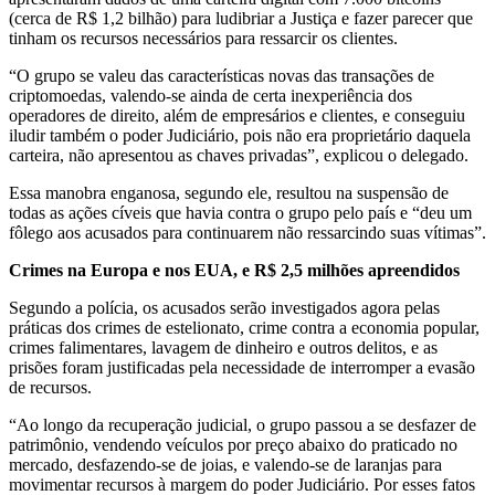
(cerca de R$ 1,2 bilhão) para ludibriar a Justiça e fazer parecer que
tinham os recursos necessários para ressarcir os clientes.
“O grupo se valeu das características novas das transações de
criptomoedas, valendo-se ainda de certa inexperiência dos
operadores de direito, além de empresários e clientes, e conseguiu
iludir também o poder Judiciário, pois não era proprietário daquela
carteira, não apresentou as chaves privadas”, explicou o delegado.
Essa manobra enganosa, segundo ele, resultou na suspensão de
todas as ações cíveis que havia contra o grupo pelo país e “deu um
fôlego aos acusados para continuarem não ressarcindo suas vítimas”.
Crimes na Europa e nos EUA, e R$ 2,5 milhões apreendidos
Segundo a polícia, os acusados serão investigados agora pelas
práticas dos crimes de estelionato, crime contra a economia popular,
crimes falimentares, lavagem de dinheiro e outros delitos, e as
prisões foram justificadas pela necessidade de interromper a evasão
de recursos.
“Ao longo da recuperação judicial, o grupo passou a se desfazer de
patrimônio, vendendo veículos por preço abaixo do praticado no
mercado, desfazendo-se de joias, e valendo-se de laranjas para
movimentar recursos à margem do poder Judiciário. Por esses fatos