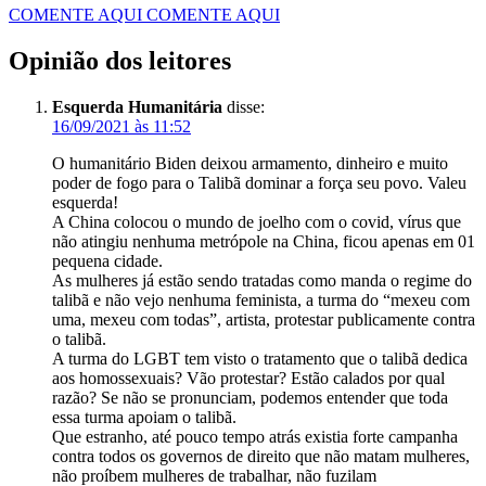
COMENTE AQUI
COMENTE AQUI
Opinião dos leitores
Esquerda Humanitária
disse:
16/09/2021 às 11:52
O humanitário Biden deixou armamento, dinheiro e muito
poder de fogo para o Talibã dominar a força seu povo. Valeu
esquerda!
A China colocou o mundo de joelho com o covid, vírus que
não atingiu nenhuma metrópole na China, ficou apenas em 01
pequena cidade.
As mulheres já estão sendo tratadas como manda o regime do
talibã e não vejo nenhuma feminista, a turma do “mexeu com
uma, mexeu com todas”, artista, protestar publicamente contra
o talibã.
A turma do LGBT tem visto o tratamento que o talibã dedica
aos homossexuais? Vão protestar? Estão calados por qual
razão? Se não se pronunciam, podemos entender que toda
essa turma apoiam o talibã.
Que estranho, até pouco tempo atrás existia forte campanha
contra todos os governos de direito que não matam mulheres,
não proíbem mulheres de trabalhar, não fuzilam