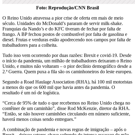
Foto: Reprodução/CNN Brasil
O Reino Unido atravessa a pior crise de oferta em mais de meio
século. Unidades do McDonald’s pararam de servir milk-shake.
Franquias da Nando’s e do KFC tiveram de fechar por falta de
frango. A BP fechou postos de combustível por falta de gasolina e
diesel. Frutas e verduras estão apodrecendo nos campos por falta de
trabalhadores para a colheita.
Tudo isso vem ocorrendo por duas razões: Brexit e covid-19. Desde
o início da pandemia, um milhão de trabalhadores deixaram o Reino
Unido, e muitos não voltaram – o pior declínio demográfico desde a
2.ª Guerra. Quem puxa a fila são os caminhoneiros do leste europeu.
Segundo a Road Haulage Association (RHA), há 100 mil motoristas
a menos do que os 600 mil que havia antes da pandemia. O
resultado é um nó de logística.
“Cerca de 95% de tudo o que recebemos no Reino Unido chega no
contêiner de um caminhão”, disse Rod McKenzie, diretor da RHA.
“Então, se não houver caminhões circulando em número suficiente,
haverá menos coisas sendo entregues.”
A combinação de pandemia e novas regras de imigração – após o
Brexit – deixou setores-chave sofrendo de intensa escassez de mão