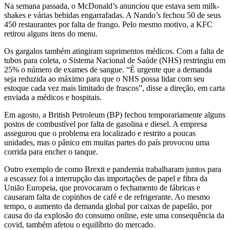
Na semana passada, o McDonald’s anunciou que estava sem milk-
shakes e várias bebidas engarrafadas. A Nando’s fechou 50 de seus
450 restaurantes por falta de frango. Pelo mesmo motivo, a KFC
retirou alguns itens do menu.
Os gargalos também atingiram suprimentos médicos. Com a falta de
tubos para coleta, o Sistema Nacional de Saúde (NHS) restringiu em
25% o número de exames de sangue. “É urgente que a demanda
seja reduzida ao máximo para que o NHS possa lidar com seu
estoque cada vez mais limitado de frascos”, disse a direção, em carta
enviada a médicos e hospitais.
Em agosto, a British Petroleum (BP) fechou temporariamente alguns
postos de combustível por falta de gasolina e diesel. A empresa
assegurou que o problema era localizado e restrito a poucas
unidades, mas o pânico em muitas partes do país provocou uma
corrida para encher o tanque.
Outro exemplo de como Brexit e pandemia trabalharam juntos para
a escassez foi a interrupção das importações de papel e fibra da
União Europeia, que provocaram o fechamento de fábricas e
causaram falta de copinhos de café e de refrigerante. Ao mesmo
tempo, o aumento da demanda global por caixas de papelão, por
causa do da explosão do consumo online, este uma consequência da
covid, também afetou o equilíbrio do mercado.