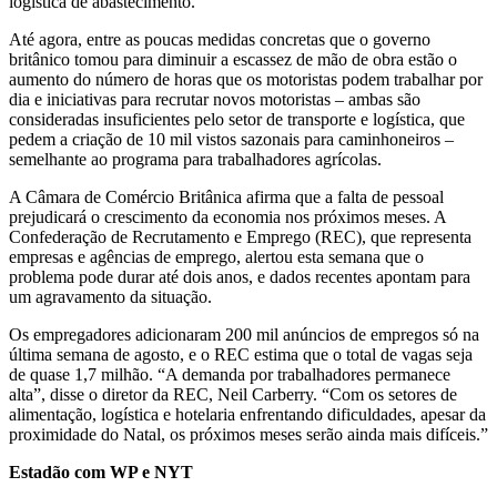
logística de abastecimento.
Até agora, entre as poucas medidas concretas que o governo
britânico tomou para diminuir a escassez de mão de obra estão o
aumento do número de horas que os motoristas podem trabalhar por
dia e iniciativas para recrutar novos motoristas – ambas são
consideradas insuficientes pelo setor de transporte e logística, que
pedem a criação de 10 mil vistos sazonais para caminhoneiros –
semelhante ao programa para trabalhadores agrícolas.
A Câmara de Comércio Britânica afirma que a falta de pessoal
prejudicará o crescimento da economia nos próximos meses. A
Confederação de Recrutamento e Emprego (REC), que representa
empresas e agências de emprego, alertou esta semana que o
problema pode durar até dois anos, e dados recentes apontam para
um agravamento da situação.
Os empregadores adicionaram 200 mil anúncios de empregos só na
última semana de agosto, e o REC estima que o total de vagas seja
de quase 1,7 milhão. “A demanda por trabalhadores permanece
alta”, disse o diretor da REC, Neil Carberry. “Com os setores de
alimentação, logística e hotelaria enfrentando dificuldades, apesar da
proximidade do Natal, os próximos meses serão ainda mais difíceis.”
Estadão com WP e NYT