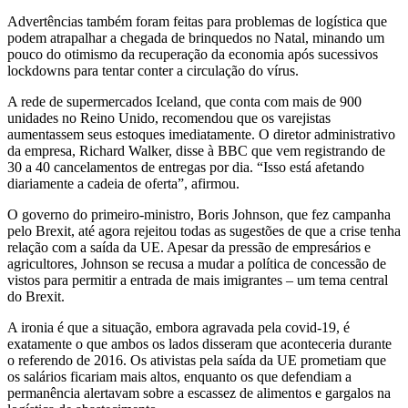
Advertências também foram feitas para problemas de logística que
podem atrapalhar a chegada de brinquedos no Natal, minando um
pouco do otimismo da recuperação da economia após sucessivos
lockdowns para tentar conter a circulação do vírus.
A rede de supermercados Iceland, que conta com mais de 900
unidades no Reino Unido, recomendou que os varejistas
aumentassem seus estoques imediatamente. O diretor administrativo
da empresa, Richard Walker, disse à BBC que vem registrando de
30 a 40 cancelamentos de entregas por dia. “Isso está afetando
diariamente a cadeia de oferta”, afirmou.
O governo do primeiro-ministro, Boris Johnson, que fez campanha
pelo Brexit, até agora rejeitou todas as sugestões de que a crise tenha
relação com a saída da UE. Apesar da pressão de empresários e
agricultores, Johnson se recusa a mudar a política de concessão de
vistos para permitir a entrada de mais imigrantes – um tema central
do Brexit.
A ironia é que a situação, embora agravada pela covid-19, é
exatamente o que ambos os lados disseram que aconteceria durante
o referendo de 2016. Os ativistas pela saída da UE prometiam que
os salários ficariam mais altos, enquanto os que defendiam a
permanência alertavam sobre a escassez de alimentos e gargalos na