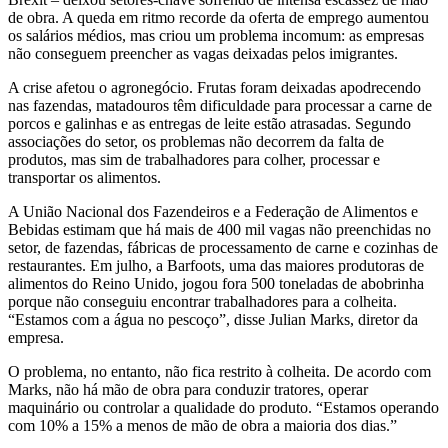
de obra. A queda em ritmo recorde da oferta de emprego aumentou
os salários médios, mas criou um problema incomum: as empresas
não conseguem preencher as vagas deixadas pelos imigrantes.
A crise afetou o agronegócio. Frutas foram deixadas apodrecendo
nas fazendas, matadouros têm dificuldade para processar a carne de
porcos e galinhas e as entregas de leite estão atrasadas. Segundo
associações do setor, os problemas não decorrem da falta de
produtos, mas sim de trabalhadores para colher, processar e
transportar os alimentos.
A União Nacional dos Fazendeiros e a Federação de Alimentos e
Bebidas estimam que há mais de 400 mil vagas não preenchidas no
setor, de fazendas, fábricas de processamento de carne e cozinhas de
restaurantes. Em julho, a Barfoots, uma das maiores produtoras de
alimentos do Reino Unido, jogou fora 500 toneladas de abobrinha
porque não conseguiu encontrar trabalhadores para a colheita.
“Estamos com a água no pescoço”, disse Julian Marks, diretor da
empresa.
O problema, no entanto, não fica restrito à colheita. De acordo com
Marks, não há mão de obra para conduzir tratores, operar
maquinário ou controlar a qualidade do produto. “Estamos operando
com 10% a 15% a menos de mão de obra a maioria dos dias.”