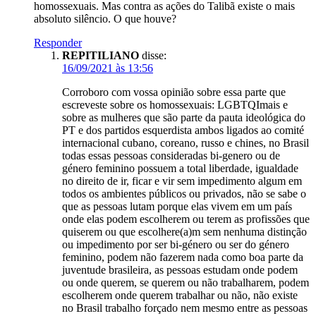
homossexuais. Mas contra as ações do Talibã existe o mais
absoluto silêncio. O que houve?
Responder
REPITILIANO
disse:
16/09/2021 às 13:56
Corroboro com vossa opinião sobre essa parte que
escreveste sobre os homossexuais: LGBTQImais e
sobre as mulheres que são parte da pauta ideológica do
PT e dos partidos esquerdista ambos ligados ao comité
internacional cubano, coreano, russo e chines, no Brasil
todas essas pessoas consideradas bi-genero ou de
género feminino possuem a total liberdade, igualdade
no direito de ir, ficar e vir sem impedimento algum em
todos os ambientes públicos ou privados, não se sabe o
que as pessoas lutam porque elas vivem em um país
onde elas podem escolherem ou terem as profissões que
quiserem ou que escolhere(a)m sem nenhuma distinção
ou impedimento por ser bi-género ou ser do género
feminino, podem não fazerem nada como boa parte da
juventude brasileira, as pessoas estudam onde podem
ou onde querem, se querem ou não trabalharem, podem
escolherem onde querem trabalhar ou não, não existe
no Brasil trabalho forçado nem mesmo entre as pessoas