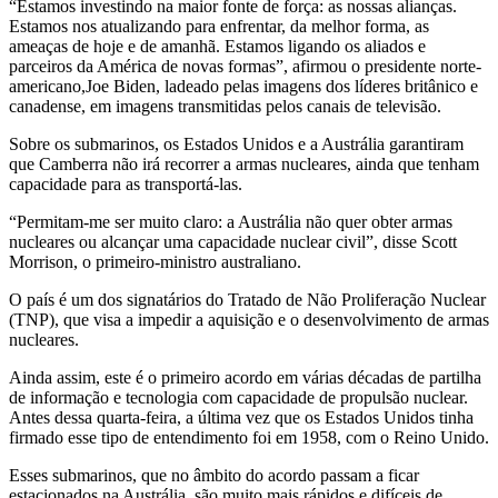
“Estamos investindo na maior fonte de força: as nossas alianças.
Estamos nos atualizando para enfrentar, da melhor forma, as
ameaças de hoje e de amanhã. Estamos ligando os aliados e
parceiros da América de novas formas”, afirmou o presidente norte-
americano,Joe Biden, ladeado pelas imagens dos líderes britânico e
canadense, em imagens transmitidas pelos canais de televisão.
Sobre os submarinos, os Estados Unidos e a Austrália garantiram
que Camberra não irá recorrer a armas nucleares, ainda que tenham
capacidade para as transportá-las.
“Permitam-me ser muito claro: a Austrália não quer obter armas
nucleares ou alcançar uma capacidade nuclear civil”, disse Scott
Morrison, o primeiro-ministro australiano.
O país é um dos signatários do Tratado de Não Proliferação Nuclear
(TNP), que visa a impedir a aquisição e o desenvolvimento de armas
nucleares.
Ainda assim, este é o primeiro acordo em várias décadas de partilha
de informação e tecnologia com capacidade de propulsão nuclear.
Antes dessa quarta-feira, a última vez que os Estados Unidos tinha
firmado esse tipo de entendimento foi em 1958, com o Reino Unido.
Esses submarinos, que no âmbito do acordo passam a ficar
estacionados na Austrália, são muito mais rápidos e difíceis de