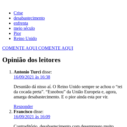
Crise
desabastecimento
enfrenta
meio século
Pior
Reino Unido
COMENTE AQUI
COMENTE AQUI
Opinião dos leitores
Antonio Turci
disse:
16/09/2021 às 16:38
Desunião dá nisso aí. O Reino Unido sempre se achou o “rei
da cocada preta”. “Esnobou” da União Europeia e, agora,
amarga desabastecimento. E o pior ainda esta por vir.
Responder
Francisco
disse:
16/09/2021 às 16:09
Contraditório, desabastecimento com desemprego muito