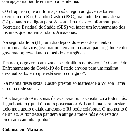
corrupção na Saúde em meio à pandemia.
O G1 apurou que a informação só chegou ao governador em
exercício do Rio, Cláudio Castro (PSC), na noite de quinta-feira
(14), quando ele ligou para Wilson Lima. Castro informou que a
Secretaria Estadual de Saúde (SES) vai fazer um levantamento dos
insumos que podem ajudar o Amazonas.
Na segunda-feira (11), um dia depois do envio do e-mail, o
cerimonial da vice-governadoria enviou o e-mail para o gabinete do
governador, ressaltando o pedido de urgência.
Em nota, o governo amazonense admitiu o equívoco. “O Comitê de
Enfrentamento da Covid-19 do Estado enviou para um mailing
desatualizado, erro que está sendo corrigido”.
Na manhã desta sexta, Castro prestou solidariedade a Wilson Lima
em uma rede social.
“A situação do Amazonas é desesperadora e sensibiliza a todos nós.
Liguei ontem (quinta) para o governador Wilson Lima para prestar
todo meu apoio e dialogar como o RJ pode colaborar. O momento é
de união. A dor dessa pandemia atinge a todos nós e os estados
precisam caminhar juntos”
Colapso em Manaus