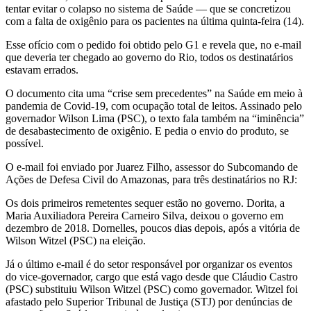
tentar evitar o colapso no sistema de Saúde — que se concretizou
com a falta de oxigênio para os pacientes na última quinta-feira (14).
Esse ofício com o pedido foi obtido pelo G1 e revela que, no e-mail
que deveria ter chegado ao governo do Rio, todos os destinatários
estavam errados.
O documento cita uma “crise sem precedentes” na Saúde em meio à
pandemia de Covid-19, com ocupação total de leitos. Assinado pelo
governador Wilson Lima (PSC), o texto fala também na “iminência”
de desabastecimento de oxigênio. E pedia o envio do produto, se
possível.
O e-mail foi enviado por Juarez Filho, assessor do Subcomando de
Ações de Defesa Civil do Amazonas, para três destinatários no RJ:
Os dois primeiros remetentes sequer estão no governo. Dorita, a
Maria Auxiliadora Pereira Carneiro Silva, deixou o governo em
dezembro de 2018. Dornelles, poucos dias depois, após a vitória de
Wilson Witzel (PSC) na eleição.
Já o último e-mail é do setor responsável por organizar os eventos
do vice-governador, cargo que está vago desde que Cláudio Castro
(PSC) substituiu Wilson Witzel (PSC) como governador. Witzel foi
afastado pelo Superior Tribunal de Justiça (STJ) por denúncias de