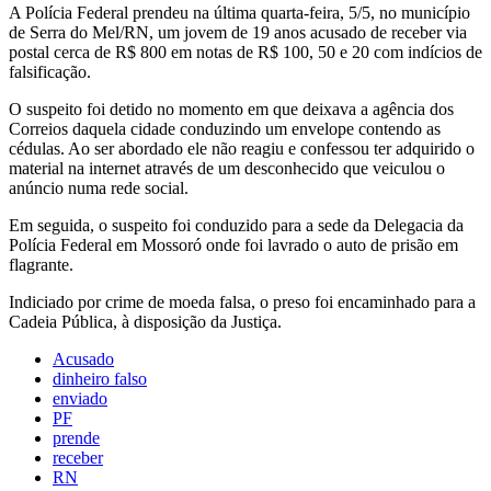
A Polícia Federal prendeu na última quarta-feira, 5/5, no município
de Serra do Mel/RN, um jovem de 19 anos acusado de receber via
postal cerca de R$ 800 em notas de R$ 100, 50 e 20 com indícios de
falsificação.
O suspeito foi detido no momento em que deixava a agência dos
Correios daquela cidade conduzindo um envelope contendo as
cédulas. Ao ser abordado ele não reagiu e confessou ter adquirido o
material na internet através de um desconhecido que veiculou o
anúncio numa rede social.
Em seguida, o suspeito foi conduzido para a sede da Delegacia da
Polícia Federal em Mossoró onde foi lavrado o auto de prisão em
flagrante.
Indiciado por crime de moeda falsa, o preso foi encaminhado para a
Cadeia Pública, à disposição da Justiça.
Acusado
dinheiro falso
enviado
PF
prende
receber
RN