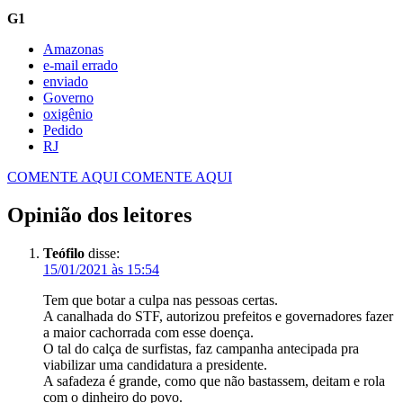
G1
Amazonas
e-mail errado
enviado
Governo
oxigênio
Pedido
RJ
COMENTE AQUI
COMENTE AQUI
Opinião dos leitores
Teófilo
disse:
15/01/2021 às 15:54
Tem que botar a culpa nas pessoas certas.
A canalhada do STF, autorizou prefeitos e governadores fazer
a maior cachorrada com esse doença.
O tal do calça de surfistas, faz campanha antecipada pra
viabilizar uma candidatura a presidente.
A safadeza é grande, como que não bastassem, deitam e rola
com o dinheiro do povo.