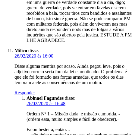
em uma guerra de verdade constante dia a dia, digo;
guerra de verdade, pois vc entrar em favelas e serem
recebidos a bala, trocar tiros com bandidos e assaltantes
de banco, isto sim é guerra. Não se pode comparar PM
com militares federais, pois além de viverem nas ruas
direto ainda respondem nods dias de folgas a vários
inquéritos que são abertos pela justiça. ESTUDE A PM
LHE AGRADECE.
Milico
disse:
26/02/2020 às 16:00
Disse alguma mentira por acaso. Ainda pegou leve, pois o
adjetivo correto seria fora da lei e amotinado. O problema é
que ele foi formado nas forças armadas, que todos os dias
lembram a ele as consequências de um motim.
Responder
Abinael Fagundes
disse:
26/02/2020 às 16:48
Ordem Nº 1 – Missão dada, é missão cumprida. -
(ordem essa, muito simples e fácil de obedecer).-
Falou besteira, então…
…não tinha permissão pra isso, ele acabou esquecendo