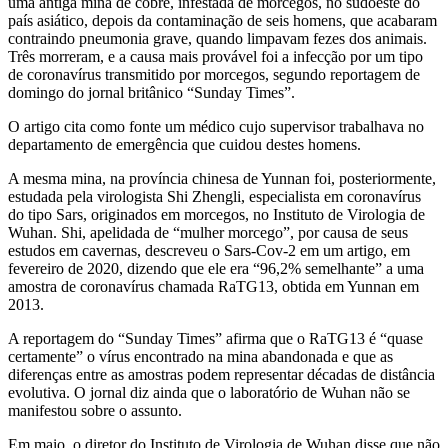
uma antiga mina de cobre, infestada de morcegos, no sudoeste do
país asiático, depois da contaminação de seis homens, que acabaram
contraindo pneumonia grave, quando limpavam fezes dos animais.
Três morreram, e a causa mais provável foi a infecção por um tipo
de coronavírus transmitido por morcegos, segundo reportagem de
domingo do jornal britânico “Sunday Times”.
O artigo cita como fonte um médico cujo supervisor trabalhava no
departamento de emergência que cuidou destes homens.
A mesma mina, na província chinesa de Yunnan foi, posteriormente,
estudada pela virologista Shi Zhengli, especialista em coronavírus
do tipo Sars, originados em morcegos, no Instituto de Virologia de
Wuhan. Shi, apelidada de “mulher morcego”, por causa de seus
estudos em cavernas, descreveu o Sars-Cov-2 em um artigo, em
fevereiro de 2020, dizendo que ele era “96,2% semelhante” a uma
amostra de coronavírus chamada RaTG13, obtida em Yunnan em
2013.
A reportagem do “Sunday Times” afirma que o RaTG13 é “quase
certamente” o vírus encontrado na mina abandonada e que as
diferenças entre as amostras podem representar décadas de distância
evolutiva. O jornal diz ainda que o laboratório de Wuhan não se
manifestou sobre o assunto.
Em maio, o diretor do Instituto de Virologia de Wuhan disse que não