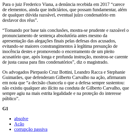
Para o juiz Frederico Viana, a denúncia recebida em 2017 “carece
de elementos, ainda que indiciários, que possam fundamentar, além
de qualquer dúvida razoável, eventual juízo condenatório em
desfavor dos réus”.
“Tomando por base tais conclusões, mostra-se prudente e razoável o
pronunciamento de sentença absolutória antes mesmo da
apresentação das alegações finais pelas defesas dos acusados,
evitando-se maiores constrangimentos à legítima presunção de
inocência destes e promovendo o encerramento de um pleito
acusatório que, após longa e profunda instrução, mostrou-se carente
de justa causa para fins condenatórios”, diz o magistrado.
Os advogados Pierpaolo Cruz Bottini, Leandro Racca e Stephanie
Guimarães, que defenderam Gilberto Carvalho na ação, afirmaram
em nota que “a decisão chancela o que a defesa sempre sustentou:
não existiu qualquer ato ilícito na conduta de Gilberto Carvalho, que
sempre agiu na mais estrita legalidade e na proteção do interesse
público”.
G1
absolve
Ação
corrupção passiva