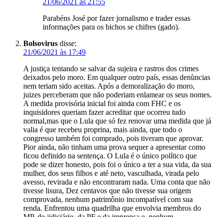
21/06/2021 às 21:55
Parabéns José por fazer jornalismo e trader essas
informações para os bichos se chifres (gado).
Bolsovirus
disse:
21/06/2021 às 17:49
A justiça tentando se salvar da sujeira e rastros dos crimes
deixados pelo moro. Em qualquer outro país, essas denùncias
nem teriam sido aceitas. Após a demoralização do moro,
juizes perceberam que não poderiam enlamear os seus nomes.
A medida provisória inicial foi ainda com FHC e os
inquisidores queriam fazer acreditar que ocorreu tudo
normal,mas que o Lula que só fez renovar uma medida que já
valia é que recebeu proprina, mais ainda, que todo o
congresso também foi comprado, pois tiveram que aprovar.
Pior ainda, não tinham uma prova sequer a apresentar como
ficou definido na sentença. O Lula é o único político que
pode se dizer honesto, pois foi o único a ter a sua vida, da sua
mulher, dos seus filhos e até neto, vasculhada, virada pelo
avesso, revirada e não encontraram nada. Uma conta que não
tivesse lisura, Dez centavos que não tivesse sua origem
comprovada, nenhum patrimônio incompatível com sua
renda. Enfrentou uma quadrilha que envolvia membros do
MP, do jidiciário, da PF e da imprensa e, nenhum,