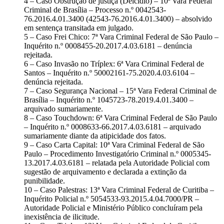
4 – Caso Obstrução de justiça (Delcídio) – 10ª Vara Federal
Criminal de Brasília – Processo n.º 0042543-
76.2016.4.01.3400 (42543-76.2016.4.01.3400) – absolvido
em sentença transitada em julgado.
5 – Caso Frei Chico: 7ª Vara Criminal Federal de São Paulo –
Inquérito n.º 0008455-20.2017.4.03.6181 – denúncia
rejeitada.
6 – Caso Invasão no Tríplex: 6ª Vara Criminal Federal de
Santos – Inquérito n.º 50002161-75.2020.4.03.6104 –
denúncia rejeitada.
7 – Caso Segurança Nacional – 15ª Vara Federal Criminal de
Brasília – Inquérito n.º 1045723-78.2019.4.01.3400 –
arquivado sumariamente.
8 – Caso Touchdown: 6ª Vara Criminal Federal de São Paulo
– Inquérito n.º 0008633-66.2017.4.03.6181 – arquivado
sumariamente diante da atipicidade dos fatos.
9 – Caso Carta Capital: 10ª Vara Criminal Federal de São
Paulo – Procedimento Investigatório Criminal n.º 0005345-
13.2017.4.03.6181 – relatada pela Autoridade Policial com
sugestão de arquivamento e declarada a extinção da
punibilidade.
10 – Caso Palestras: 13ª Vara Criminal Federal de Curitiba –
Inquérito Policial n.º 5054533-93.2015.4.04.7000/PR –
Autoridade Policial e Ministério Público concluíram pela
inexistência de ilicitude.