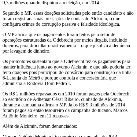
9,3 milhões quando disputou a reeleição, em 2014.
Segundo o MP, essas doações solicitadas pelo então candidato e não
foram registradas nas prestações de contas de Alckmin, o que
configura crimes de corrupção passiva e falsidade ideológica.
O MP afirma que os pagamentos foram feitos pelo setor de
operações estruturadas da Odebrecht por meios ilegais, incluindo
doleiros, para dificultar o rastreamento – o que justifica a denúncia
por lavagem de dinheiro.
Os promotores sustentam que a Odebrecht fez os pagamentos para
manter influência junto ao governo Alckmin, e que não poderia ter
feito doações pois participou do consórcio para construção da linha
6-Laranja do Metrô e porque controla a concessionária que
administra a Rodovia Dom Pedro I.
Os R$ 2 milhões repassados em 2010 foram pagos pela Odebrecht
ao escritório de Adhemar César Ribeiro, cunhado de Alckmin,
durante a campanha afirma o MP. Já os R$ 9,3 milhões de 2014
foram pagos ao então tesoureiro da campanha do tucano, Marcos
Antônio Monteiro, em 11 repasses.
Além de Alckmin, foram denunciados:
Marcos Antônio Monteiro, tesoureiro da campanha de 2014