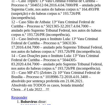
11 – Caso Triplex: 13ª Vara Criminal Federal de Curitiba –
Processo n.º 5046512-94.2016.4.04.7000/PR – anulada pela
Suprema Corte, nos autos do habeas corpus n.º 164.493/PR
(suspeição) e do habeas corpus n.º 193.726/PR
(incompetência).
12 – Caso Sítio de Atibaia: 13ª Vara Criminal Federal de
Curitiba – Processo n.º 5021365-32.2017.4.04.7000 –
anulado pelo Supremo Tribunal Federal, nos autos do habeas
corpus n.º 193.726/PR (incompetência).
13 – Caso Imóveis para o Instituto Lula: 13ª Vara Criminal
Federal de Curitiba – Processo n.º 5063130-
17.2016.4.04.7000 – anulado pelo Supremo Tribunal Federal,
nos autos do habeas corpus n.º 193.726/PR (incompetência).
14 – Caso Doações para o Instituto Lula: 13ª Vara Criminal
Federal de Curitiba – Processo n.º 5044305-
83.2020.4.04.7000 – anulado pelo Supremo Tribunal Federal,
nos autos do habeas corpus n.º 193.726/PR (incompetência).
15 – Caso MP 471 (Zelotes 2): 10ª Vara Criminal Federal de
Brasília – Processo n.º 1018986-72-2018.4.01.3400 –
absolvido por sentença proferida em 21.06.2021.
Absolvido em TODOS os casos, boiada imunda!
Chora…é Lula 2022…!!!
Responder
Bolsovirus
disse: