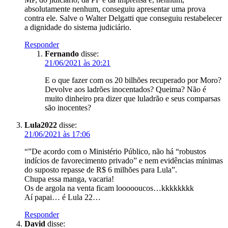
absolutamente nenhum, conseguiu apresentar uma prova
contra ele. Salve o Walter Delgatti que conseguiu restabelecer
a dignidade do sistema judiciário.
Responder
Fernando
disse:
21/06/2021 às 20:21
E o que fazer com os 20 bilhões recuperado por Moro?
Devolve aos ladrões inocentados? Queima? Não é
muito dinheiro pra dizer que luladrão e seus comparsas
são inocentes?
Lula2022
disse:
21/06/2021 às 17:06
“”De acordo com o Ministério Público, não há “robustos
indícios de favorecimento privado” e nem evidências mínimas
do suposto repasse de R$ 6 milhões para Lula”.
Chupa essa manga, vacaria!
Os de argola na venta ficam loooooucos…kkkkkkkk
Aí papai… é Lula 22…
Responder
David
disse: