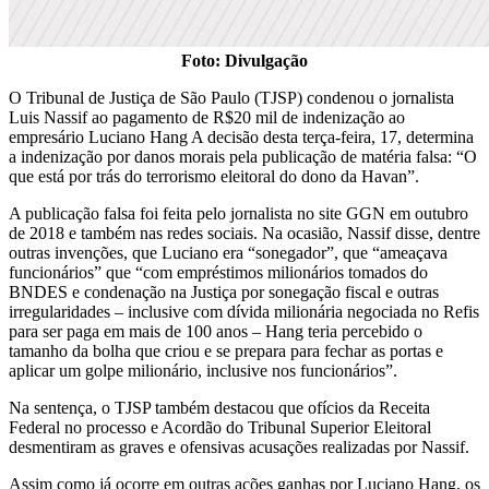
Foto: Divulgação
O Tribunal de Justiça de São Paulo (TJSP) condenou o jornalista
Luis Nassif ao pagamento de R$20 mil de indenização ao
empresário Luciano Hang A decisão desta terça-feira, 17, determina
a indenização por danos morais pela publicação de matéria falsa: “O
que está por trás do terrorismo eleitoral do dono da Havan”.
A publicação falsa foi feita pelo jornalista no site GGN em outubro
de 2018 e também nas redes sociais. Na ocasião, Nassif disse, dentre
outras invenções, que Luciano era “sonegador”, que “ameaçava
funcionários” que “com empréstimos milionários tomados do
BNDES e condenação na Justiça por sonegação fiscal e outras
irregularidades – inclusive com dívida milionária negociada no Refis
para ser paga em mais de 100 anos – Hang teria percebido o
tamanho da bolha que criou e se prepara para fechar as portas e
aplicar um golpe milionário, inclusive nos funcionários”.
Na sentença, o TJSP também destacou que ofícios da Receita
Federal no processo e Acordão do Tribunal Superior Eleitoral
desmentiram as graves e ofensivas acusações realizadas por Nassif.
Assim como já ocorre em outras ações ganhas por Luciano Hang, os