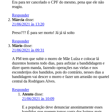
Era para ter cancelado o CPF do mesmo, pena que ele não
reagiu.
Responder
Márcia
disse:
21/06/2021 às 13:20
Preso??? É para ser morto! Já já tá solto
Responder
Mário
disse:
21/06/2021 às 09:31
A PM tem que subir o morro de Mãe Luíza e colocar lá
duzentos homens todo dias, para asfixiar a bandididagem e
dizer quem manda, fazendo operações nas vielas e nos
esconderijos dos bandidos, pois do contrário, nesses dias a
bandidagem vai descer o morro e fazer um arrastão no quartel
central da Rodrigues Alves.
Responder
Atento
disse:
21/06/2021 às 10:09
E a população deve denunciar anonimamente esses
bandidos que querem tomar conta dos bairros mais