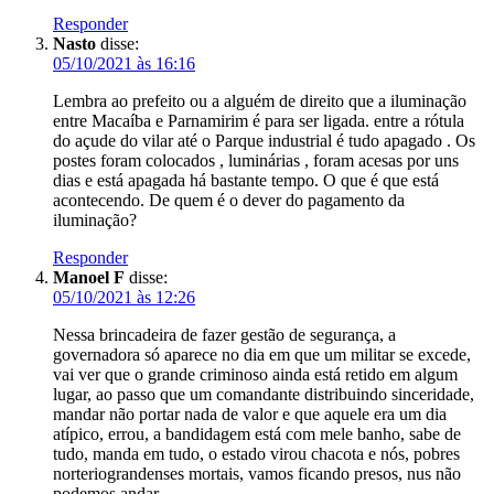
Responder
Nasto
disse:
05/10/2021 às 16:16
Lembra ao prefeito ou a alguém de direito que a iluminação
entre Macaíba e Parnamirim é para ser ligada. entre a rótula
do açude do vilar até o Parque industrial é tudo apagado . Os
postes foram colocados , luminárias , foram acesas por uns
dias e está apagada há bastante tempo. O que é que está
acontecendo. De quem é o dever do pagamento da
iluminação?
Responder
Manoel F
disse:
05/10/2021 às 12:26
Nessa brincadeira de fazer gestão de segurança, a
governadora só aparece no dia em que um militar se excede,
vai ver que o grande criminoso ainda está retido em algum
lugar, ao passo que um comandante distribuindo sinceridade,
mandar não portar nada de valor e que aquele era um dia
atípico, errou, a bandidagem está com mele banho, sabe de
tudo, manda em tudo, o estado virou chacota e nós, pobres
norteriograndenses mortais, vamos ficando presos, nus não
podemos andar.