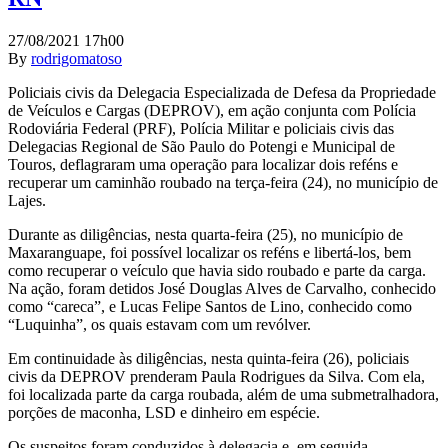
27/08/2021 17h00
By
rodrigomatoso
Policiais civis da Delegacia Especializada de Defesa da Propriedade
de Veículos e Cargas (DEPROV), em ação conjunta com Polícia
Rodoviária Federal (PRF), Polícia Militar e policiais civis das
Delegacias Regional de São Paulo do Potengi e Municipal de
Touros, deflagraram uma operação para localizar dois reféns e
recuperar um caminhão roubado na terça-feira (24), no município de
Lajes.
Durante as diligências, nesta quarta-feira (25), no município de
Maxaranguape, foi possível localizar os reféns e libertá-los, bem
como recuperar o veículo que havia sido roubado e parte da carga.
Na ação, foram detidos José Douglas Alves de Carvalho, conhecido
como “careca”, e Lucas Felipe Santos de Lino, conhecido como
“Luquinha”, os quais estavam com um revólver.
Em continuidade às diligências, nesta quinta-feira (26), policiais
civis da DEPROV prenderam Paula Rodrigues da Silva. Com ela,
foi localizada parte da carga roubada, além de uma submetralhadora,
porções de maconha, LSD e dinheiro em espécie.
Os suspeitos foram conduzidos à delegacia e, em seguida,