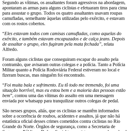
Segundo as vítimas, os assaltantes foram agressivos na abordagem,
apontaram as armas para alguns ciclistas e efetuaram tiros para cima
para assustar o grupo. Todos os quatro assaltantes usavam roupas
camufladas, semelhante àquelas utilizadas pelo exército, e estavam
com os rostos cobertos.
“
Eles estavam todos com camisas camufladas, como aquelas do
exército, e também estavam encapuzados e de calça jeans. Depois
de assaltar o grupo, eles fugiram pela mata fechada”
, relata
Alfredo.
Foram alguns ciclistas que conseguiram escapar do assalto pela
contramão, que avisaram outras colegas e a polícia. Tanto a Polícia
Militar quanto a Polícia Rodoviária Federal estiveram no local e
fizeram buscas, mas ninguém foi encontrado.
“
Foi muita bala e sofrimento. Eu tô todo me tremendo, foi uma
situação horrível, mas eu estou bem e a maioria das pessoas estão
bem
”, contou uma das vítimas do assalto em uma mensagem
enviada por whatsapp para tranquilizar outros colegas de pedal.
São nesses grupos, aliás, que os ciclistas se mantêm informados
sobre a ocorrência de roubos, acidentes e assaltos, já que não há
estatística oficial desses crimes cometidos contra ciclistas no Rio
Grande do Norte. Órgãos de segurança, como a Secretaria de