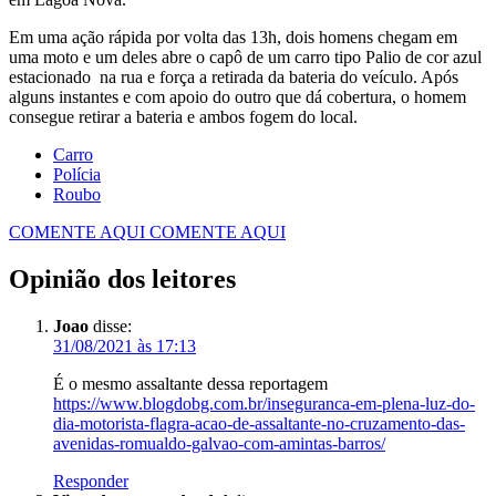
Em uma ação rápida por volta das 13h, dois homens chegam em
uma moto e um deles abre o capô de um carro tipo Palio de cor azul
estacionado na rua e força a retirada da bateria do veículo. Após
alguns instantes e com apoio do outro que dá cobertura, o homem
consegue retirar a bateria e ambos fogem do local.
Carro
Polícia
Roubo
COMENTE AQUI
COMENTE AQUI
Opinião dos leitores
Joao
disse:
31/08/2021 às 17:13
É o mesmo assaltante dessa reportagem
https://www.blogdobg.com.br/inseguranca-em-plena-luz-do-
dia-motorista-flagra-acao-de-assaltante-no-cruzamento-das-
avenidas-romualdo-galvao-com-amintas-barros/
Responder