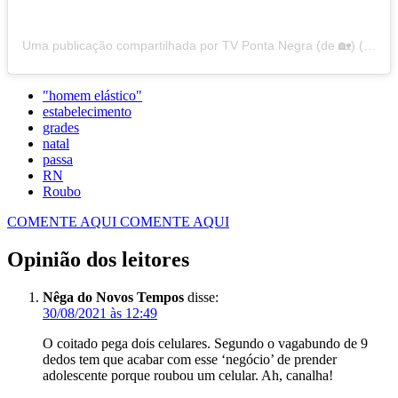
Uma publicação compartilhada por TV Ponta Negra (de 🏡) (@tvpontanegrarn)
"homem elástico"
estabelecimento
grades
natal
passa
RN
Roubo
COMENTE AQUI
COMENTE AQUI
Opinião dos leitores
Nêga do Novos Tempos
disse:
30/08/2021 às 12:49
O coitado pega dois celulares. Segundo o vagabundo de 9
dedos tem que acabar com esse ‘negócio’ de prender
adolescente porque roubou um celular. Ah, canalha!