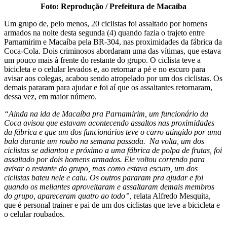
Foto: Reprodução / Prefeitura de Macaíba
Um grupo de, pelo menos, 20 ciclistas foi assaltado por homens
armados na noite desta segunda (4) quando fazia o trajeto entre
Parnamirim e Macaíba pela BR-304, nas proximidades da fábrica da
Coca-Cola. Dois criminosos abordaram uma das vítimas, que estava
um pouco mais à frente do restante do grupo. O ciclista teve a
bicicleta e o celular levados e, ao retornar a pé e no escuro para
avisar aos colegas, acabou sendo atropelado por um dos ciclistas. Os
demais pararam para ajudar e foi aí que os assaltantes retornaram,
dessa vez, em maior número.
“Ainda na ida de Macaíba pra Parnamirim, um funcionário da
Coca avisou que estavam acontecendo assaltos nas proximidades
da fábrica e que um dos funcionários teve o carro atingido por uma
bala durante um roubo na semana passada. Na volta, um dos
ciclistas se adiantou e próximo a uma fábrica de polpa de frutas, foi
assaltado por dois homens armados. Ele voltou correndo para
avisar o restante do grupo, mas como estava escuro, um dos
ciclistas bateu nele e caiu. Os outros pararam pra ajudar e foi
quando os meliantes aproveitaram e assaltaram demais membros
do grupo, apareceram quatro ao todo”,
relata Alfredo Mesquita,
que é personal trainer e pai de um dos ciclistas que teve a bicicleta e
o celular roubados.