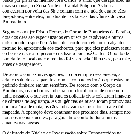
busca por pistas do menino José Carlos, 8 anos, que desapareceu há
duas semanas, na Zona Norte da Capital Potiguar. As buscas
começaram por volta das 5h e contam com a ajuda de quatro cães
farejadores, entre eles, um atuante nas buscas das vítimas do caso
Brumadinho.
Segundo o major Edson Ferraz, do Corpo de Bombeiros da Paraíba,
dois dos cães são especializados em busca de cadáveres e outros
dois em odor específico. Ainda de acordo com ele, uma calça do
menino foi apresentada aos cachorros, para que eles pudessem sentir
o cheiro e rastrear o percurso realizado por José Carlos. O ponto de
partida foi o local onde o menino foi visto pela última vez, pela mãe,
antes de desaparecer.
De acordo com as investigações, no dia em que desapareceu, a
criança saiu de casa para levar um suco para os irmãos que estavam
pedindo dinheiro em um semáforo. De acordo com o Corpo de
Bombeiros, os cachorros indicaram um local por onde o menino
tinha passado, o que serviu para os policiais civis coletarem imagens
de câmeras de segurança. As diligências de busca foram promovidas
em uma área de mata, os cães indicavam rastros e toda a área foi
mapeada. A operação deve continuar nos próximos dias, sempre nos
horários menos quentes, para garantir o conforto dos animais
atuantes nas buscas.
O delegado do Núcleo de Investigação sobre Desaparecidos na