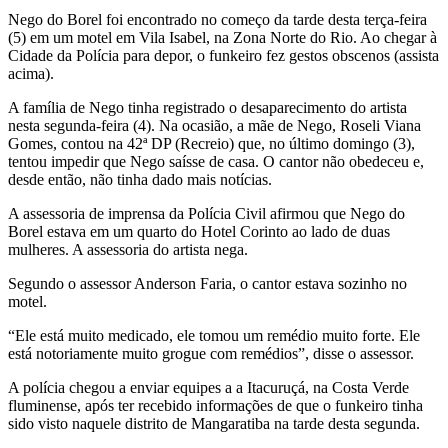
Nego do Borel foi encontrado no começo da tarde desta terça-feira
(5) em um motel em Vila Isabel, na Zona Norte do Rio. Ao chegar à
Cidade da Polícia para depor, o funkeiro fez gestos obscenos (assista
acima).
A família de Nego tinha registrado o desaparecimento do artista
nesta segunda-feira (4). Na ocasião, a mãe de Nego, Roseli Viana
Gomes, contou na 42ª DP (Recreio) que, no último domingo (3),
tentou impedir que Nego saísse de casa. O cantor não obedeceu e,
desde então, não tinha dado mais notícias.
A assessoria de imprensa da Polícia Civil afirmou que Nego do
Borel estava em um quarto do Hotel Corinto ao lado de duas
mulheres. A assessoria do artista nega.
Segundo o assessor Anderson Faria, o cantor estava sozinho no
motel.
“Ele está muito medicado, ele tomou um remédio muito forte. Ele
está notoriamente muito grogue com remédios”, disse o assessor.
A polícia chegou a enviar equipes a a Itacuruçá, na Costa Verde
fluminense, após ter recebido informações de que o funkeiro tinha
sido visto naquele distrito de Mangaratiba na tarde desta segunda.