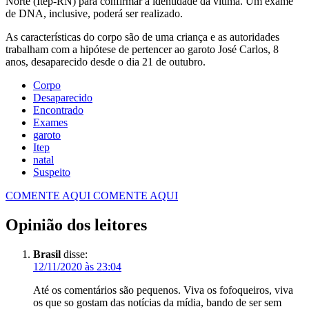
Norte (Itep-RN) para confirmar a identidade da vítima. Um exame
de DNA, inclusive, poderá ser realizado.
As características do corpo são de uma criança e as autoridades
trabalham com a hipótese de pertencer ao garoto José Carlos, 8
anos, desaparecido desde o dia 21 de outubro.
Corpo
Desaparecido
Encontrado
Exames
garoto
Itep
natal
Suspeito
COMENTE AQUI
COMENTE AQUI
Opinião dos leitores
Brasil
disse:
12/11/2020 às 23:04
Até os comentários são pequenos. Viva os fofoqueiros, viva
os que so gostam das notícias da mídia, bando de ser sem