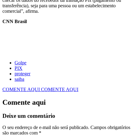
checar os dados do recebedor da transação Pix (pagamento ou
transferência), seja para uma pessoa ou um estabelecimento
comercial”, afirma.
CNN Brasil
Golpe
PIX
proteger
saiba
COMENTE AQUI
COMENTE AQUI
Comente aqui
Deixe um comentário
O seu endereço de e-mail não será publicado.
Campos obrigatórios
são marcados com
*