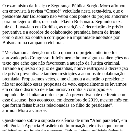
O ex-ministro da Justiça e Segurança Pública Sergio Moro afirmou,
em entrevista à revista “Crusoé” veiculada nesta sexta-feira, que o
presidente Jair Bolsonaro não vetou dois pontos do projeto anticrime
para proteger o filho, o senador Flávio Bolsonaro. Segundo o ex-
juiz da Lava-Jato em Curitiba, as restrições à decretação de prisão
preventiva e a acordos de colaboração premiada batem de frente
com o discurso contra a corrupção e a impunidade adotados por
Bolsonaro na campanha eleitoral.
“Me chamou a atenção um fato quando o projeto anticrime foi
aprovado pelo Congresso. Infelizmente houve algumas alterações no
texto que acho que não favorecem a atuação da Justiça criminal.
Tirando a questão do juiz de garantias, houve restrições à decretação
de prisão preventiva e também restrições a acordos de colaboração
premiada. Propusemos vetos, e me chamou a atenção o presidente
não ter acolhido essas propostas de veto, especialmente se levarmos
em conta o discurso dele tão incisivo contra a corrupção e a
impunidade. Limitar acordos e prisão preventiva bate de frente com
esse discurso. Isso aconteceu em dezembro de 2019, mesmo mês em
que foram feitas buscas relacionadas ao filho do presidente”,
afirmou Moro à Crusoé.
Questionado sobre a suposta existência de uma “Abin paralela”, em
referência à Agência Brasileira de Informação, ele disse que foram
solicitados, no início do governo, “talvez” cinco policiais federais