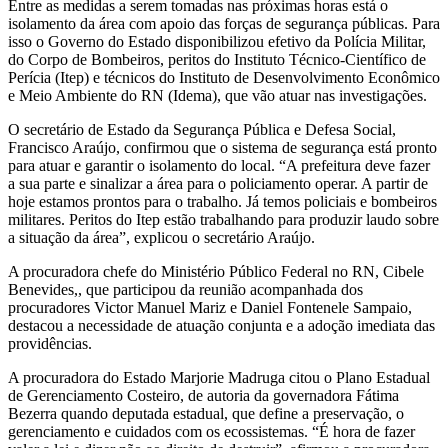
Entre as medidas a serem tomadas nas próximas horas está o
isolamento da área com apoio das forças de segurança públicas. Para
isso o Governo do Estado disponibilizou efetivo da Polícia Militar,
do Corpo de Bombeiros, peritos do Instituto Técnico-Científico de
Perícia (Itep) e técnicos do Instituto de Desenvolvimento Econômico
e Meio Ambiente do RN (Idema), que vão atuar nas investigações.
O secretário de Estado da Segurança Pública e Defesa Social,
Francisco Araújo, confirmou que o sistema de segurança está pronto
para atuar e garantir o isolamento do local. “A prefeitura deve fazer
a sua parte e sinalizar a área para o policiamento operar. A partir de
hoje estamos prontos para o trabalho. Já temos policiais e bombeiros
militares. Peritos do Itep estão trabalhando para produzir laudo sobre
a situação da área”, explicou o secretário Araújo.
A procuradora chefe do Ministério Público Federal no RN, Cibele
Benevides,, que participou da reunião acompanhada dos
procuradores Victor Manuel Mariz e Daniel Fontenele Sampaio,
destacou a necessidade de atuação conjunta e a adoção imediata das
providências.
A procuradora do Estado Marjorie Madruga citou o Plano Estadual
de Gerenciamento Costeiro, de autoria da governadora Fátima
Bezerra quando deputada estadual, que define a preservação, o
gerenciamento e cuidados com os ecossistemas. “É hora de fazer