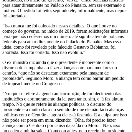
para atuar diretamente no Palácio do Planalto, sem ser externado o
motivo. O pedido foi feito, segundo ele, informalmente, mas depois
foi abortado.
“Isso nunca me foi colocado nesses detalhes. O que houve no
começo do governo, no início de 2019, foram solicitações informais
para que nós cedêssemos um número até significativo de policiais
federais para atuar diretamente no Palácio do Planalto. Mas essa
ideia, como foi revelado pelo falecido Gustavo Bebianno, foi
abortada. Isso foi cortado. Isso não evoluiu.”
O ex-ministro diz ainda que o presidente é incoerente com o
discurso de campanha ao fazer alianças com parlamentares do
centrão, “que não se destacam extamente pela imagem de
probidade”. Segundo Moro, a aliança tem como barrar um pedido
de impeachmente no Congresso.
“No que se refere à agenda anticorrupção, de fortalecimento das
instituições e aprimoramento da lei para tanto, sim, e já faz algum
tempo. No que se refere às alianças políticas, o discurso do
presidente era muito claro no sentido de que ele não faria alianças
políticas com o Centrão e agora ele está fazendo. E a culpa por isso
não pode ser posta em mim, dizendo: “Olha, foi preciso fazer
aliança com o Centrão cpor causa da saída do Moro”. Não, isso
precedeu a minha saída. Começou antes, pelo receio do presidente