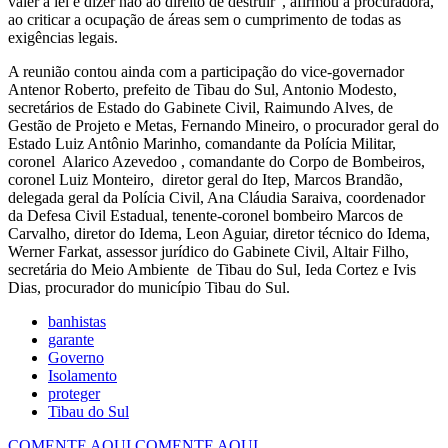
valer a lei e dizer não ao direito de destruir”, afirmou a procuradora,
ao criticar a ocupação de áreas sem o cumprimento de todas as
exigências legais.
A reunião contou ainda com a participação do vice-governador
Antenor Roberto, prefeito de Tibau do Sul, Antonio Modesto,
secretários de Estado do Gabinete Civil, Raimundo Alves, de
Gestão de Projeto e Metas, Fernando Mineiro, o procurador geral do
Estado Luiz Antônio Marinho, comandante da Polícia Militar,
coronel Alarico Azevedoo , comandante do Corpo de Bombeiros,
coronel Luiz Monteiro, diretor geral do Itep, Marcos Brandão,
delegada geral da Polícia Civil, Ana Cláudia Saraiva, coordenador
da Defesa Civil Estadual, tenente-coronel bombeiro Marcos de
Carvalho, diretor do Idema, Leon Aguiar, diretor técnico do Idema,
Werner Farkat, assessor jurídico do Gabinete Civil, Altair Filho,
secretária do Meio Ambiente de Tibau do Sul, Ieda Cortez e Ivis
Dias, procurador do município Tibau do Sul.
banhistas
garante
Governo
Isolamento
proteger
Tibau do Sul
COMENTE AQUI
COMENTE AQUI