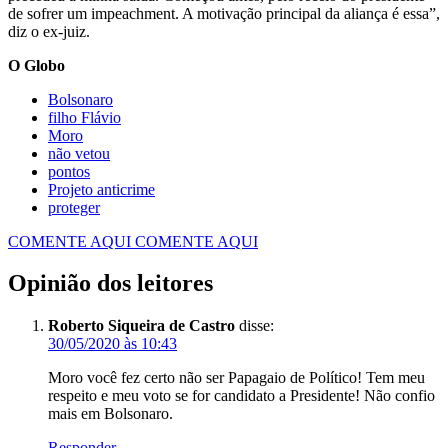
de sofrer um impeachment. A motivação principal da aliança é essa”,
diz o ex-juiz.
O Globo
Bolsonaro
filho Flávio
Moro
não vetou
pontos
Projeto anticrime
proteger
COMENTE AQUI
COMENTE AQUI
Opinião dos leitores
Roberto Siqueira de Castro
disse:
30/05/2020 às 10:43
Moro você fez certo não ser Papagaio de Político! Tem meu
respeito e meu voto se for candidato a Presidente! Não confio
mais em Bolsonaro.
Responder