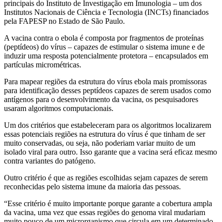
principais do Instituto de Investigação em Imunologia – um dos
Institutos Nacionais de Ciência e Tecnologia (INCTs) financiados
pela FAPESP no Estado de São Paulo.
A vacina contra o ebola é composta por fragmentos de proteínas
(peptídeos) do vírus – capazes de estimular o sistema imune e de
induzir uma resposta potencialmente protetora – encapsulados em
partículas micrométricas.
Para mapear regiões da estrutura do vírus ebola mais promissoras
para identificação desses peptídeos capazes de serem usados como
antígenos para o desenvolvimento da vacina, os pesquisadores
usaram algoritmos computacionais.
Um dos critérios que estabeleceram para os algoritmos localizarem
essas potenciais regiões na estrutura do vírus é que tinham de ser
muito conservadas, ou seja, não poderiam variar muito de um
isolado viral para outro. Isso garante que a vacina será eficaz mesmo
contra variantes do patógeno.
Outro critério é que as regiões escolhidas sejam capazes de serem
reconhecidas pelo sistema imune da maioria das pessoas.
“Esse critério é muito importante porque garante a cobertura ampla
da vacina, uma vez que essas regiões do genoma viral mudariam
muito pouco de um microrganismo que circula em um determinado