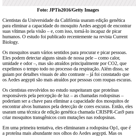
Foto: JPTis2016/Getty Images
Cientistas da Universidade da Califórnia usaram edição genética
para eliminar a capacidade do mosquito Aedes aegypti de encontrar
suas vítimas pela visão – e, com isso, torná-lo incapaz de picar
humanos. O estudo foi publicado recentemente na revista Current
Biology.
Os mosquitos usam vários sentidos para procurar e picar pessoas.
Eles podem detectar alguns sinais de nossa pele – como calor,
umidade e odor –, mas são atraídos principalmente por CO2, que
expelimos o tempo todo no processo da respiração. Além disso, se
guiam por detalhes visuais de alto contraste – já foi constatado que
os Aedes aegypti são mais atraídos por pessoas com roupas escuras.
Os cientistas envolvidos no estudo suspeitaram que proteínas
responsáveis pela percepção de luz – as chamadas rodopsinas –
poderiam ser a chave para eliminar a capacidade dos mosquitos de
encontrar alvos humanos pela detecção de cores escuras. Então, eles
usaram uma técnica de edição genética chamada CRISPR-Cas9 para
criar mosquitos transgênicos com mutações nas rodopsinas.
Em uma primeira tentativa, eles eliminaram a rodopsina Op1, que é
a proteína mais abundante nos olhos do Aedes aegypti. Mas os