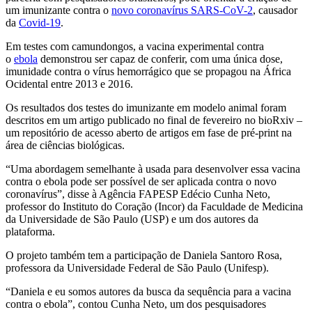
um imunizante contra o
novo coronavírus SARS-CoV-2
, causador
da
Covid-19
.
Em testes com camundongos, a vacina experimental contra
o
ebola
demonstrou ser capaz de conferir, com uma única dose,
imunidade contra o vírus hemorrágico que se propagou na África
Ocidental entre 2013 e 2016.
Os resultados dos testes do imunizante em modelo animal foram
descritos em um artigo publicado no final de fevereiro no bioRxiv –
um repositório de acesso aberto de artigos em fase de pré-print na
área de ciências biológicas.
“Uma abordagem semelhante à usada para desenvolver essa vacina
contra o ebola pode ser possível de ser aplicada contra o novo
coronavírus”, disse à Agência FAPESP Edécio Cunha Neto,
professor do Instituto do Coração (Incor) da Faculdade de Medicina
da Universidade de São Paulo (USP) e um dos autores da
plataforma.
O projeto também tem a participação de Daniela Santoro Rosa,
professora da Universidade Federal de São Paulo (Unifesp).
“Daniela e eu somos autores da busca da sequência para a vacina
contra o ebola”, contou Cunha Neto, um dos pesquisadores