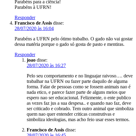
Parabéns para a ciência!
Parabéns à UFRN!
Responder
Francisco de Assis
disse:
28/07/2020 às 16:04
Parabéns a UFRN pelo ótimo trabalho. O gado não vai gostar
dessa matéria porque o gado só gosta de pasto e mentiras.
Responder
joao
disse:
28/07/2020 às 16:27
Pelo seu comportamento e no linguajar raivoso…. deve
trabalhar na UFRN ou fazer parte daquilo de alguma
forma. Falar de pessoas como se fossem animais nao é
nada etico, e parece fazer parte de alguns meios que
espero nao ser educacional. Felizmente, o ente publico
as vezes faz jus a sua despesa.. e quando nao faz, deve
ser criticado e cobrado. Tem outro animal que simboliza
quem nao quer entender criticas construtivas e
simboliza ideologias, mas acho feio usar esses termos.
Francisco de Assis
disse:
28/07/2020 às 16:45