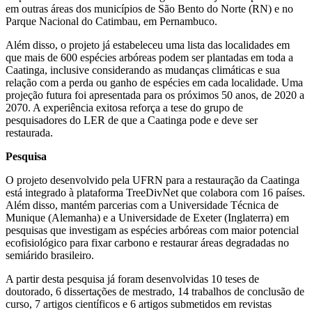
em outras áreas dos municípios de São Bento do Norte (RN) e no
Parque Nacional do Catimbau, em Pernambuco.
Além disso, o projeto já estabeleceu uma lista das localidades em
que mais de 600 espécies arbóreas podem ser plantadas em toda a
Caatinga, inclusive considerando as mudanças climáticas e sua
relação com a perda ou ganho de espécies em cada localidade. Uma
projeção futura foi apresentada para os próximos 50 anos, de 2020 a
2070. A experiência exitosa reforça a tese do grupo de
pesquisadores do LER de que a Caatinga pode e deve ser
restaurada.
Pesquisa
O projeto desenvolvido pela UFRN para a restauração da Caatinga
está integrado à plataforma TreeDivNet que colabora com 16 países.
Além disso, mantém parcerias com a Universidade Técnica de
Munique (Alemanha) e a Universidade de Exeter (Inglaterra) em
pesquisas que investigam as espécies arbóreas com maior potencial
ecofisiológico para fixar carbono e restaurar áreas degradadas no
semiárido brasileiro.
A partir desta pesquisa já foram desenvolvidas 10 teses de
doutorado, 6 dissertações de mestrado, 14 trabalhos de conclusão de
curso, 7 artigos científicos e 6 artigos submetidos em revistas