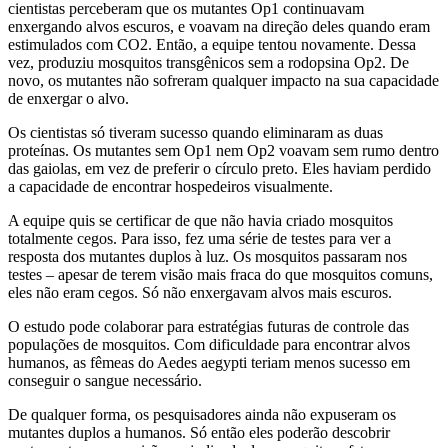
cientistas perceberam que os mutantes Op1 continuavam
enxergando alvos escuros, e voavam na direção deles quando eram
estimulados com CO2. Então, a equipe tentou novamente. Dessa
vez, produziu mosquitos transgênicos sem a rodopsina Op2. De
novo, os mutantes não sofreram qualquer impacto na sua capacidade
de enxergar o alvo.
Os cientistas só tiveram sucesso quando eliminaram as duas
proteínas. Os mutantes sem Op1 nem Op2 voavam sem rumo dentro
das gaiolas, em vez de preferir o círculo preto. Eles haviam perdido
a capacidade de encontrar hospedeiros visualmente.
A equipe quis se certificar de que não havia criado mosquitos
totalmente cegos. Para isso, fez uma série de testes para ver a
resposta dos mutantes duplos à luz. Os mosquitos passaram nos
testes – apesar de terem visão mais fraca do que mosquitos comuns,
eles não eram cegos. Só não enxergavam alvos mais escuros.
O estudo pode colaborar para estratégias futuras de controle das
populações de mosquitos. Com dificuldade para encontrar alvos
humanos, as fêmeas do Aedes aegypti teriam menos sucesso em
conseguir o sangue necessário.
De qualquer forma, os pesquisadores ainda não expuseram os
mutantes duplos a humanos. Só então eles poderão descobrir