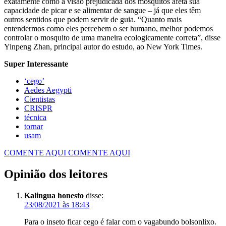
exatamente como a visão prejudicada dos mosquitos afeta sua
capacidade de picar e se alimentar de sangue – já que eles têm
outros sentidos que podem servir de guia. “Quanto mais
entendermos como eles percebem o ser humano, melhor podemos
controlar o mosquito de uma maneira ecologicamente correta”, disse
Yinpeng Zhan, principal autor do estudo, ao New York Times.
Super Interessante
‘cego’
Aedes Aegypti
Cientistas
CRISPR
técnica
tornar
usam
COMENTE AQUI
COMENTE AQUI
Opinião dos leitores
Kalingua honesto
disse:
23/08/2021 às 18:43
Para o inseto ficar cego é falar com o vagabundo bolsonlixo.