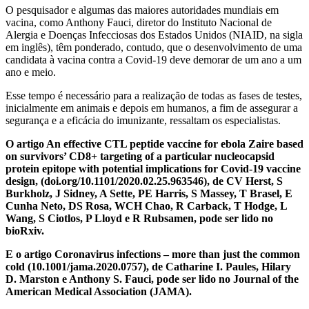
O pesquisador e algumas das maiores autoridades mundiais em
vacina, como Anthony Fauci, diretor do Instituto Nacional de
Alergia e Doenças Infecciosas dos Estados Unidos (NIAID, na sigla
em inglês), têm ponderado, contudo, que o desenvolvimento de uma
candidata à vacina contra a Covid-19 deve demorar de um ano a um
ano e meio.
Esse tempo é necessário para a realização de todas as fases de testes,
inicialmente em animais e depois em humanos, a fim de assegurar a
segurança e a eficácia do imunizante, ressaltam os especialistas.
O artigo An effective CTL peptide vaccine for ebola Zaire based
on survivors’ CD8+ targeting of a particular nucleocapsid
protein epitope with potential implications for Covid-19 vaccine
design, (doi.org/10.1101/2020.02.25.963546), de CV Herst, S
Burkholz, J Sidney, A Sette, PE Harris, S Massey, T Brasel, E
Cunha Neto, DS Rosa, WCH Chao, R Carback, T Hodge, L
Wang, S Ciotlos, P Lloyd e R Rubsamen, pode ser lido no
bioRxiv.
E o artigo Coronavirus infections – more than just the common
cold (10.1001/jama.2020.0757), de Catharine I. Paules, Hilary
D. Marston e Anthony S. Fauci, pode ser lido no Journal of the
American Medical Association (JAMA).