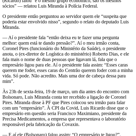
(Ricardo) falou “é o mesmo grupo econômico, são os mesmos
sócios” — relatou Luis Miranda à Polícia Federal.
O presidente então perguntou ao servidor quem ele “suspeita que
poderia estar envolvido nisso”, segundo o relato do deputado Luis
Miranda.
— Aí o presidente fala “então deixa eu te fazer uma pergunta
melhor: quem está te dando pressão?”. Aí o meu irmão conta,
Coronel Pires (funcionário do Ministério da Saúde), o presidente
anota, o (ex-diretor de Logística do ministério) Roberto Dias, e ele
fala mais o nome de duas pessoas que ligavam lá, fala que o
empresário ligou para ele. Aí o presidente fala assim: “Esses caras
querem me foder, esses caras do Centrão querem foder com a minha
vida. Só pode. Não acredito. Mais uma dor de cabeça dessa para
mim”.
Às 23h de sexta-feira, 19 de março, um dia antes do encontro com
Bolsonaro, Luis Miranda conta ter recebido a ligação de Coronel
Pires. Miranda disse à PF que Pires colocou seu irmão para falar
com um “empresário”. À CPI da Covid, Luis Ricardo disse que o
empresário em questão seria Francisco Maximiano, presidente da
Precisa Medicamentos, a empresa que representava o laboratório
responsável pela fabricação da Covaxin.
— E aí ele (Bolsonaro) falou assim: “O empresário te ligou?”.