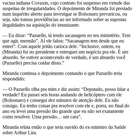
vacina indiana Covaxin, cujo contrato foi suspenso em virtude das
suspeitas de irregularidades. O depoimento de Miranda foi prestado
num inquérito aberto para investigar se Bolsonaro prevaricou, ou
seja, não tomou providências ao ser informado sobre as supostas
ilegalidades na aquisição do imunizante.
— Eu disse: “Pazuello, tá tendo sacanagem no teu ministério. Tem
que agir, mermão”. Aí ele falou: “Sacanagem tem desde que eu
entrei”. Com aquele jeitão carioca dele. “Inclusive, ontem, eu
(Miranda) fui no presidente e entreguei um negócio pra ele. É um
absurdo. Se estiver acontecendo de verdade, é um absurdo você
(Pazuello) precisa cuidar disso.”
Miranda continua o depoimento contando o que Pazuello teria
respondido:
— O Pazuello olha pra mim e diz assim: “Deputado, posso falar a
verdade? Eu passei seis horas andando de helicóptero com ele
(Bolsonaro) e consegui dez minutos de atenção dele. Eu não
consigo. Eu tenho coisas pra resolver com ele e, porra, no final do
ano eu levei uma pressão tão grande que eu não sei exatamente
como resolver. Uma pressão… um cara”.
Miranda relata então o que teria ouvido do ex-ministro da Saúde
sobre Arthur Lira.