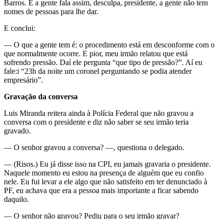
Barros. E a gente fala assim, desculpa, presidente, a gente não tem
nomes de pessoas para lhe dar.
E conclui:
— O que a gente tem é: o procedimento está em desconforme com o
que normalmente ocorre. E pior, meu irmão relatou que está
sofrendo pressão. Daí ele pergunta “que tipo de pressão?”. Aí eu
fale:i “23h da noite um coronel perguntando se podia atender
empresário”.
Gravação da conversa
Luis Miranda reitera ainda à Polícia Federal que não gravou a
conversa com o presidente e diz não saber se seu irmão teria
gravado.
— O senhor gravou a conversa? —, questiona o delegado.
— (Risos.) Eu já disse isso na CPI, eu jamais gravaria o presidente.
Naquele momento eu estou na presença de alguém que eu confio
nele. Eu fui levar a ele algo que não satisfeito em ter denunciado à
PF, eu achava que era a pessoa mais importante a ficar sabendo
daquilo.
— O senhor não gravou? Pediu para o seu irmão gravar?