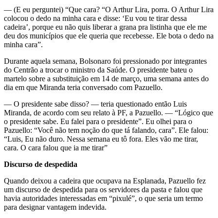
— (E eu perguntei) “Que cara? “O Arthur Lira, porra. O Arthur Lira
colocou o dedo na minha cara e disse: ‘Eu vou te tirar dessa
cadeira’, porque eu não quis liberar a grana pra listinha que ele me
deu dos municípios que ele queria que recebesse. Ele bota o dedo na
minha cara”.
Durante aquela semana, Bolsonaro foi pressionado por integrantes
do Centrão a trocar o ministro da Saúde. O presidente bateu o
martelo sobre a substituição em 14 de março, uma semana antes do
dia em que Miranda teria conversado com Pazuello.
— O presidente sabe disso? — teria questionado então Luis
Miranda, de acordo com seu relato à PF, a Pazuello. — “Lógico que
o presidente sabe. Eu falei para o presidente”. Eu olhei para o
Pazuello: “Você não tem noção do que tá falando, cara”. Ele falou:
“Luis, Eu não duro. Nessa semana eu tô fora. Eles vão me tirar,
cara. O cara falou que ia me tirar”
Discurso de despedida
Quando deixou a cadeira que ocupava na Esplanada, Pazuello fez
um discurso de despedida para os servidores da pasta e falou que
havia autoridades interessadas em “pixulé”, o que seria um termo
para designar vantagem indevida.