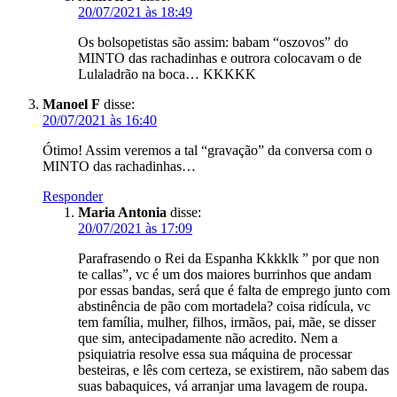
20/07/2021 às 18:49
Os bolsopetistas são assim: babam “oszovos” do
MINTO das rachadinhas e outrora colocavam o de
Lulaladrão na boca… KKKKK
Manoel F
disse:
20/07/2021 às 16:40
Ótimo! Assim veremos a tal “gravação” da conversa com o
MINTO das rachadinhas…
Responder
Maria Antonia
disse:
20/07/2021 às 17:09
Parafrasendo o Rei da Espanha Kkkklk ” por que non
te callas”, vc é um dos maiores burrinhos que andam
por essas bandas, será que é falta de emprego junto com
abstinência de pão com mortadela? coisa ridícula, vc
tem família, mulher, filhos, irmãos, pai, mãe, se disser
que sim, antecipadamente não acredito. Nem a
psiquiatria resolve essa sua máquina de processar
besteiras, e lês com certeza, se existirem, não sabem das
suas babaquices, vá arranjar uma lavagem de roupa.