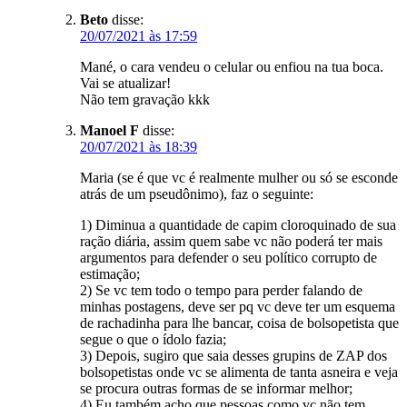
Beto
disse:
20/07/2021 às 17:59
Mané, o cara vendeu o celular ou enfiou na tua boca.
Vai se atualizar!
Não tem gravação kkk
Manoel F
disse:
20/07/2021 às 18:39
Maria (se é que vc é realmente mulher ou só se esconde
atrás de um pseudônimo), faz o seguinte:
1) Diminua a quantidade de capim cloroquinado de sua
ração diária, assim quem sabe vc não poderá ter mais
argumentos para defender o seu político corrupto de
estimação;
2) Se vc tem todo o tempo para perder falando de
minhas postagens, deve ser pq vc deve ter um esquema
de rachadinha para lhe bancar, coisa de bolsopetista que
segue o que o ídolo fazia;
3) Depois, sugiro que saia desses grupins de ZAP dos
bolsopetistas onde vc se alimenta de tanta asneira e veja
se procura outras formas de se informar melhor;
4) Eu também acho que pessoas como vc não tem