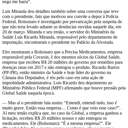
nego me barra”.
Luis Miranda deu detalhes também sobre uma conversa que teve
com o presidente, fato que motivou seu convite a depor à Polícia
Federal. Bolsonaro é investigado por prevaricação pela suspeita de
que não teria levado adiante as denúncias ouvidas naquele dia, em
20 de março. Miranda e seu irmão, o servidor do Ministério da
Saúde Luis Ricardo Miranda, responsável pelo departamento de
importação, encontraram o presidente no Palácio da Alvorada.
Eles mostraram a Bolsonaro que a Precisa Medicamentos, empresa
responsável pela Covaxin, é dos mesmos sócios da Global Saúde,
empresa que recebeu R$ 20 milhões do governo por remédios para
doenças raras em 2017 e não entregou o produto. Ricardo Barros
(PP-PR), então ministro da Saúde e hoje líder do governo na
Câmara dos Deputados, é réu pelo caso em uma ação de
improbidade administrativa. Luis Ricardo deu depoimento ao
Ministério Público Federal (MPF) afirmando que houve pressão pela
Global Saúde naquela época.
— Mas aí o presidente fala assim: “Entendi, entendi tudo, isso é
muito grave. Então essa empresa… Como é que veio esse caso?”.
Aí meu irmão explica que, no caso da Global, a empresa ganhou a
licitação, recebeu R$ 20 milhões nossos e não entregou os
medicamentos. Ele (Bolsonaro): “É a mesma empresa?”. Ele