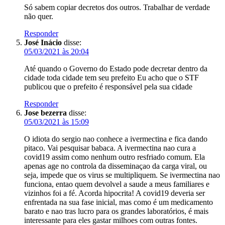
Só sabem copiar decretos dos outros. Trabalhar de verdade
não quer.
Responder
José Inácio
disse:
05/03/2021 às 20:04
Até quando o Governo do Estado pode decretar dentro da
cidade toda cidade tem seu prefeito Eu acho que o STF
publicou que o prefeito é responsável pela sua cidade
Responder
Jose bezerra
disse:
05/03/2021 às 15:09
O idiota do sergio nao conhece a ivermectina e fica dando
pitaco. Vai pesquisar babaca. A ivermectina nao cura a
covid19 assim como nenhum outro resfriado comum. Ela
apenas age no controla da disseminaçao da carga viral, ou
seja, impede que os virus se multipliquem. Se ivermectina nao
funciona, entao quem devolvel a saude a meus familiares e
vizinhos foi a fé. Acorda hipocrita! A covid19 deveria ser
enfrentada na sua fase inicial, mas como é um medicamento
barato e nao tras lucro para os grandes laboratórios, é mais
interessante para eles gastar milhoes com outras fontes.