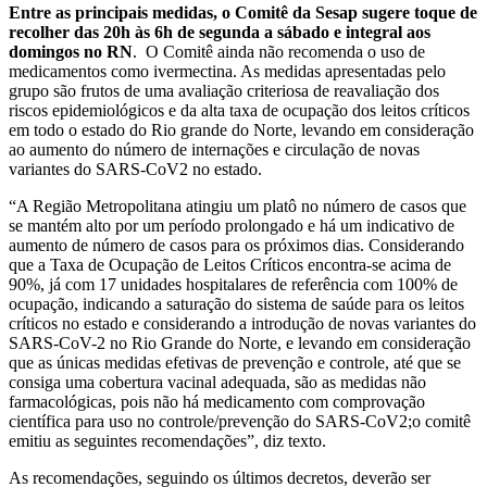
Entre as principais medidas, o Comitê da Sesap sugere toque de
recolher das 20h às 6h de segunda a sábado e integral aos
domingos no RN
. O Comitê ainda não recomenda o uso de
medicamentos como ivermectina. As medidas apresentadas pelo
grupo são frutos de uma avaliação criteriosa de reavaliação dos
riscos epidemiológicos e da alta taxa de ocupação dos leitos críticos
em todo o estado do Rio grande do Norte, levando em consideração
ao aumento do número de internações e circulação de novas
variantes do SARS-CoV2 no estado.
“A Região Metropolitana atingiu um platô no número de casos que
se mantém alto por um período prolongado e há um indicativo de
aumento de número de casos para os próximos dias. Considerando
que a Taxa de Ocupação de Leitos Críticos encontra-se acima de
90%, já com 17 unidades hospitalares de referência com 100% de
ocupação, indicando a saturação do sistema de saúde para os leitos
críticos no estado e considerando a introdução de novas variantes do
SARS-CoV-2 no Rio Grande do Norte, e levando em consideração
que as únicas medidas efetivas de prevenção e controle, até que se
consiga uma cobertura vacinal adequada, são as medidas não
farmacológicas, pois não há medicamento com comprovação
científica para uso no controle/prevenção do SARS-CoV2;o comitê
emitiu as seguintes recomendações”, diz texto.
As recomendações, seguindo os últimos decretos, deverão ser