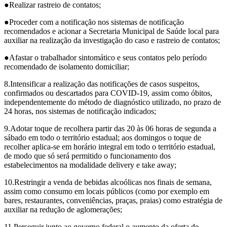
●Realizar rastreio de contatos;
●Proceder com a notificação nos sistemas de notificação
recomendados e acionar a Secretaria Municipal de Saúde local para
auxiliar na realização da investigação do caso e rastreio de contatos;
●Afastar o trabalhador sintomático e seus contatos pelo período
recomendado de isolamento domiciliar;
8.Intensificar a realização das notificações de casos suspeitos,
confirmados ou descartados para COVID-19, assim como óbitos,
independentemente do método de diagnóstico utilizado, no prazo de
24 horas, nos sistemas de notificação indicados;
9.Adotar toque de recolhera partir das 20 às 06 horas de segunda a
sábado em todo o território estadual; aos domingos o toque de
recolher aplica-se em horário integral em todo o território estadual,
de modo que só será permitido o funcionamento dos
estabelecimentos na modalidade delivery e take away;
10.Restringir a venda de bebidas alcoólicas nos finais de semana,
assim como consumo em locais públicos (como por exemplo em
bares, restaurantes, conveniências, praças, praias) como estratégia de
auxiliar na redução de aglomerações;
11.Perseguir junto ao governo federal o aumento da oferta de