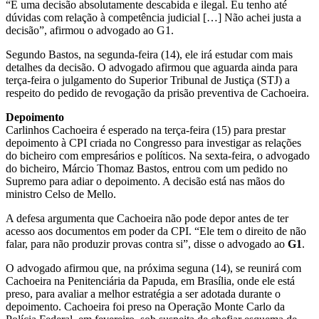
“É uma decisão absolutamente descabida e ilegal. Eu tenho até
dúvidas com relação à competência judicial […] Não achei justa a
decisão”, afirmou o advogado ao G1.
Segundo Bastos, na segunda-feira (14), ele irá estudar com mais
detalhes da decisão. O advogado afirmou que aguarda ainda para
terça-feira o julgamento do Superior Tribunal de Justiça (STJ) a
respeito do pedido de revogação da prisão preventiva de Cachoeira.
Depoimento
Carlinhos Cachoeira é esperado na terça-feira (15) para prestar
depoimento à CPI criada no Congresso para investigar as relações
do bicheiro com empresários e políticos. Na sexta-feira, o advogado
do bicheiro, Márcio Thomaz Bastos, entrou com um pedido no
Supremo para adiar o depoimento. A decisão está nas mãos do
ministro Celso de Mello.
A defesa argumenta que Cachoeira não pode depor antes de ter
acesso aos documentos em poder da CPI. “Ele tem o direito de não
falar, para não produzir provas contra si”, disse o advogado ao
G1
.
O advogado afirmou que, na próxima seguna (14), se reunirá com
Cachoeira na Penitenciária da Papuda, em Brasília, onde ele está
preso, para avaliar a melhor estratégia a ser adotada durante o
depoimento. Cachoeira foi preso na Operação Monte Carlo da