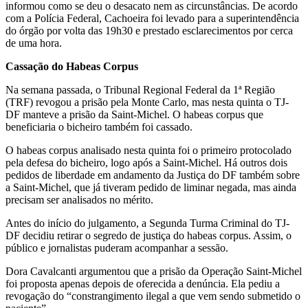
informou como se deu o desacato nem as circunstâncias. De acordo
com a Polícia Federal, Cachoeira foi levado para a superintendência
do órgão por volta das 19h30 e prestado esclarecimentos por cerca
de uma hora.
Cassação do Habeas Corpus
Na semana passada, o Tribunal Regional Federal da 1ª Região
(TRF) revogou a prisão pela Monte Carlo, mas nesta quinta o TJ-
DF manteve a prisão da Saint-Michel. O habeas corpus que
beneficiaria o bicheiro também foi cassado.
O habeas corpus analisado nesta quinta foi o primeiro protocolado
pela defesa do bicheiro, logo após a Saint-Michel. Há outros dois
pedidos de liberdade em andamento da Justiça do DF também sobre
a Saint-Michel, que já tiveram pedido de liminar negada, mas ainda
precisam ser analisados no mérito.
Antes do início do julgamento, a Segunda Turma Criminal do TJ-
DF decidiu retirar o segredo de justiça do habeas corpus. Assim, o
público e jornalistas puderam acompanhar a sessão.
Dora Cavalcanti argumentou que a prisão da Operação Saint-Michel
foi proposta apenas depois de oferecida a denúncia. Ela pediu a
revogação do “constrangimento ilegal a que vem sendo submetido o