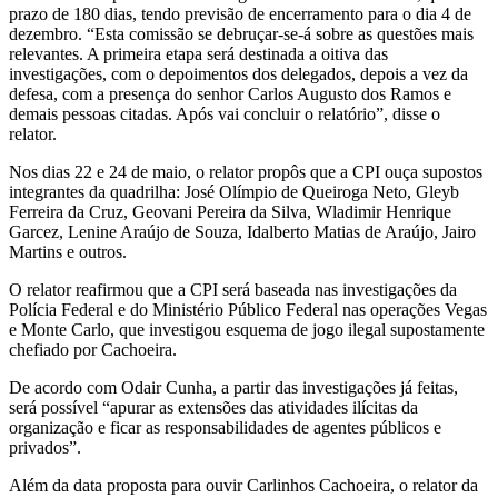
prazo de 180 dias, tendo previsão de encerramento para o dia 4 de
dezembro. “Esta comissão se debruçar-se-á sobre as questões mais
relevantes. A primeira etapa será destinada a oitiva das
investigações, com o depoimentos dos delegados, depois a vez da
defesa, com a presença do senhor Carlos Augusto dos Ramos e
demais pessoas citadas. Após vai concluir o relatório”, disse o
relator.
Nos dias 22 e 24 de maio, o relator propôs que a CPI ouça supostos
integrantes da quadrilha: José Olímpio de Queiroga Neto, Gleyb
Ferreira da Cruz, Geovani Pereira da Silva, Wladimir Henrique
Garcez, Lenine Araújo de Souza, Idalberto Matias de Araújo, Jairo
Martins e outros.
O relator reafirmou que a CPI será baseada nas investigações da
Polícia Federal e do Ministério Público Federal nas operações Vegas
e Monte Carlo, que investigou esquema de jogo ilegal supostamente
chefiado por Cachoeira.
De acordo com Odair Cunha, a partir das investigações já feitas,
será possível “apurar as extensões das atividades ilícitas da
organização e ficar as responsabilidades de agentes públicos e
privados”.
Além da data proposta para ouvir Carlinhos Cachoeira, o relator da