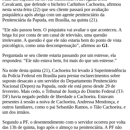
Cavalcanti, que defende o bicheiro Carlinhos Cachoeira, afirmou
nesta sexta-feira (22) que seu cliente passará por avaliação
psiquiátrica após abriga com um agente penitenciário da
Penitenciária da Papuda, em Brasília, na quinta (21).
“Ele não passou bem. O psiquiatra vai avaliar o que aconteceu. A
briga foi por conta de um canal de televisão, uma questão
irrelevante. A questão é que ele não estaria bem do ponto de vista
psicológico, como uma descompensação”, afirmou ao
G1
.
Perguntada se seu cliente estaria passando por um estresse, ela
respondeu: “Ele não estava bem, foi mais do que um estresse.”
Na noite desta quinta (21), Cachoeira foi levado à Superintendência
da Polícia Federal em Brasília para prestar esclarecimentos sobre
suposto desacato a um servidor do Departamento Penitenciário
Nacional (Depen) na Papuda, onde ele está preso desde 29 de
fevereiro. Mais cedo, o Tribunal de Justiça do Distrito Federal (TJ-
DF) havia negado pedido de liberdade a Cachoeira. Estavam
presentes à sessão a noiva de Cachoeira, Andressa Mendonça, e
outros familiares, como o pai Sebastião Ramos, o Tião Cachoeira, e
um dos irmãos.
Segundo a PF, o desentendimento com o servidor ocorreu por volta
das 13h de quinta, logo após o almoço na penitenciária. A PF não