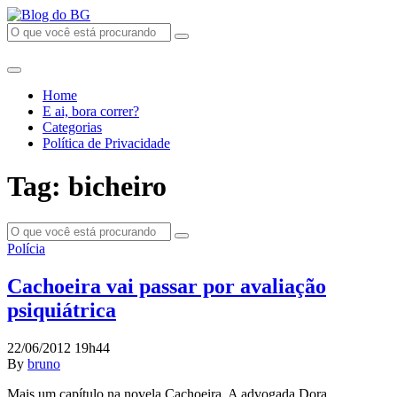
Home
E ai, bora correr?
Categorias
Política de Privacidade
Tag: bicheiro
Polícia
Cachoeira vai passar por avaliação
psiquiátrica
22/06/2012 19h44
By
bruno
Mais um capítulo na novela Cachoeira. A advogada Dora