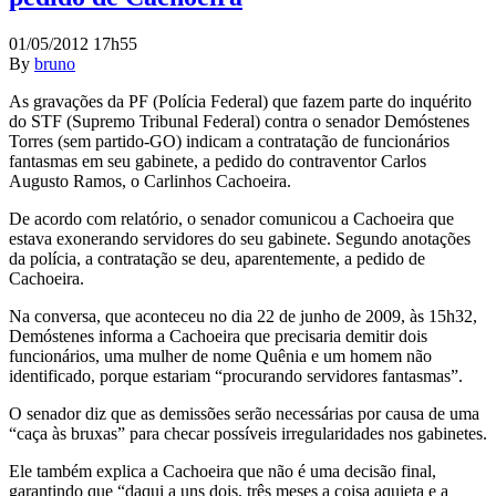
01/05/2012 17h55
By
bruno
As gravações da PF (Polícia Federal) que fazem parte do inquérito
do STF (Supremo Tribunal Federal) contra o senador Demóstenes
Torres (sem partido-GO) indicam a contratação de funcionários
fantasmas em seu gabinete, a pedido do contraventor Carlos
Augusto Ramos, o Carlinhos Cachoeira.
De acordo com relatório, o senador comunicou a Cachoeira que
estava exonerando servidores do seu gabinete. Segundo anotações
da polícia, a contratação se deu, aparentemente, a pedido de
Cachoeira.
Na conversa, que aconteceu no dia 22 de junho de 2009, às 15h32,
Demóstenes informa a Cachoeira que precisaria demitir dois
funcionários, uma mulher de nome Quênia e um homem não
identificado, porque estariam “procurando servidores fantasmas”.
O senador diz que as demissões serão necessárias por causa de uma
“caça às bruxas” para checar possíveis irregularidades nos gabinetes.
Ele também explica a Cachoeira que não é uma decisão final,
garantindo que “daqui a uns dois, três meses a coisa aquieta e a