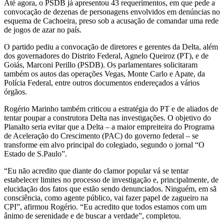
Até agora, o PSDB já apresentou 43 requerimentos, em que pede a
convocação de dezenas de personagens envolvidos em denúncias no
esquema de Cachoeira, preso sob a acusação de comandar uma rede
de jogos de azar no país.
O partido pediu a convocação de diretores e gerentes da Delta, além
dos governadores do Distrito Federal, Agnelo Queiroz (PT), e de
Goiás, Marconi Perillo (PSDB). Os parlamentares solicitaram
também os autos das operações Vegas, Monte Carlo e Apate, da
Polícia Federal, entre outros documentos endereçados a vários
órgãos.
Rogério Marinho também criticou a estratégia do PT e de aliados de
tentar poupar a construtora Delta nas investigações. O objetivo do
Planalto seria evitar que a Delta – a maior empreiteira do Programa
de Aceleração do Crescimento (PAC) do governo federal – se
transforme em alvo principal do colegiado, segundo o jornal “O
Estado de S.Paulo”.
“Eu não acredito que diante do clamor popular vá se tentar
estabelecer limites no processo de investigação e, principalmente, de
elucidação dos fatos que estão sendo denunciados. Ninguém, em sã
consciência, como agente público, vai fazer papel de zagueiro na
CPI”, afirmou Rogério. “Eu acredito que todos estamos com um
ânimo de serenidade e de buscar a verdade”, completou.