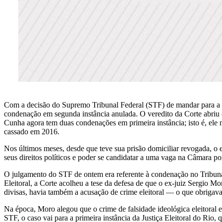
Com a decisão do Supremo Tribunal Federal (STF) de mandar para a J
condenação em segunda instância anulada. O veredito da Corte abriu 
Cunha agora tem duas condenações em primeira instância; isto é, ele n
cassado em 2016.
Nos últimos meses, desde que teve sua prisão domiciliar revogada, o 
seus direitos políticos e poder se candidatar a uma vaga na Câmara po
O julgamento do STF de ontem era referente à condenação no Tribunal
Eleitoral, a Corte acolheu a tese da defesa de que o ex-juiz Sergio M
divisas, havia também a acusação de crime eleitoral — o que obrigava o
Na época, Moro alegou que o crime de falsidade ideológica eleitoral
STF, o caso vai para a primeira instância da Justiça Eleitoral do Rio, 