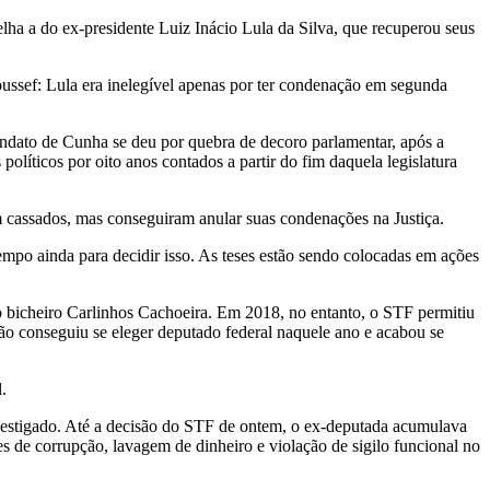
lha a do ex-presidente Luiz Inácio Lula da Silva, que recuperou seus
ssef: Lula era inelegível apenas por ter condenação em segunda
andato de Cunha se deu por quebra de decoro parlamentar, após a
olíticos por oito anos contados a partir do fim daquela legislatura
m cassados, mas conseguiram anular suas condenações na Justiça.
po ainda para decidir isso. As teses estão sendo colocadas em ações
o bicheiro Carlinhos Cachoeira. Em 2018, no entanto, o STF permitiu
não conseguiu se eleger deputado federal naquele ano e acabou se
.
vestigado. Até a decisão do STF de ontem, o ex-deputada acumulava
s de corrupção, lavagem de dinheiro e violação de sigilo funcional no