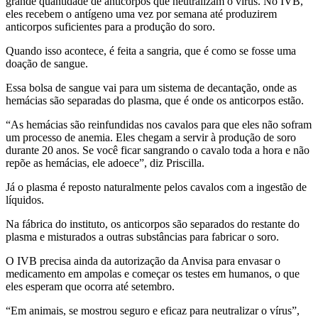
grande quantidade de anticorpos que neutralizam o vírus. No IVB,
eles recebem o antígeno uma vez por semana até produzirem
anticorpos suficientes para a produção do soro.
Quando isso acontece, é feita a sangria, que é como se fosse uma
doação de sangue.
Essa bolsa de sangue vai para um sistema de decantação, onde as
hemácias são separadas do plasma, que é onde os anticorpos estão.
“As hemácias são reinfundidas nos cavalos para que eles não sofram
um processo de anemia. Eles chegam a servir à produção de soro
durante 20 anos. Se você ficar sangrando o cavalo toda a hora e não
repõe as hemácias, ele adoece”, diz Priscilla.
Já o plasma é reposto naturalmente pelos cavalos com a ingestão de
líquidos.
Na fábrica do instituto, os anticorpos são separados do restante do
plasma e misturados a outras substâncias para fabricar o soro.
O IVB precisa ainda da autorização da Anvisa para envasar o
medicamento em ampolas e começar os testes em humanos, o que
eles esperam que ocorra até setembro.
“Em animais, se mostrou seguro e eficaz para neutralizar o vírus”,