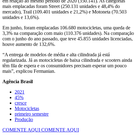
em relação ao mesmo período de 2020 (350.141). As categorias
mais emplacadas foram Street (250.131 unidades e 48,4% do
mercado), Trail (109.401 unidades e 21,2%) e Motoneta (70.503
unidades e 13,6%).
Em junho, foram emplacadas 106.680 motocicletas, uma queda de
3,3% na comparação com maio (110.376 unidades). Na comparação
com o junho do ano passado, que teve 45.855 unidades licenciadas,
houve aumento de 132,6%.
“A entrega de modelos de média e alta cilindrada já está
regularizada. Já as motocicletas de baixa cilindrada e scooters ainda
têm fila de espera e os consumidores precisam esperar um pouco
mais”, explicou Fermanian.
Agência Brasil
2021
45%
cresce
Motocicletas
primeiro semestre
Produção
COMENTE AQUI
COMENTE AQUI