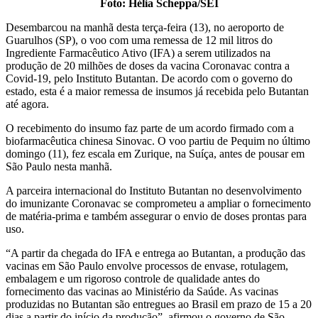
Foto: Hélia Scheppa/SEI
Desembarcou na manhã desta terça-feira (13), no aeroporto de
Guarulhos (SP), o voo com uma remessa de 12 mil litros do
Ingrediente Farmacêutico Ativo (IFA) a serem utilizados na
produção de 20 milhões de doses da vacina Coronavac contra a
Covid-19, pelo Instituto Butantan. De acordo com o governo do
estado, esta é a maior remessa de insumos já recebida pelo Butantan
até agora.
O recebimento do insumo faz parte de um acordo firmado com a
biofarmacêutica chinesa Sinovac. O voo partiu de Pequim no último
domingo (11), fez escala em Zurique, na Suíça, antes de pousar em
São Paulo nesta manhã.
A parceira internacional do Instituto Butantan no desenvolvimento
do imunizante Coronavac se comprometeu a ampliar o fornecimento
de matéria-prima e também assegurar o envio de doses prontas para
uso.
“A partir da chegada do IFA e entrega ao Butantan, a produção das
vacinas em São Paulo envolve processos de envase, rotulagem,
embalagem e um rigoroso controle de qualidade antes do
fornecimento das vacinas ao Ministério da Saúde. As vacinas
produzidas no Butantan são entregues ao Brasil em prazo de 15 a 20
dias a partir do início da produção”, afirmou o governo de São