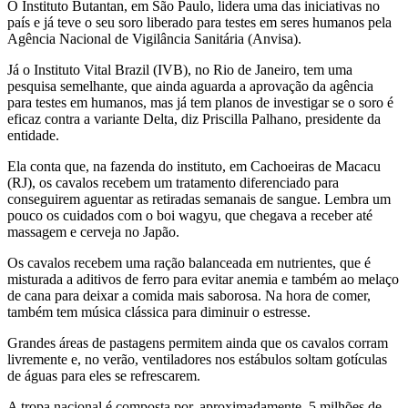
O Instituto Butantan, em São Paulo, lidera uma das iniciativas no
país e já teve o seu soro liberado para testes em seres humanos pela
Agência Nacional de Vigilância Sanitária (Anvisa).
Já o Instituto Vital Brazil (IVB), no Rio de Janeiro, tem uma
pesquisa semelhante, que ainda aguarda a aprovação da agência
para testes em humanos, mas já tem planos de investigar se o soro é
eficaz contra a variante Delta, diz Priscilla Palhano, presidente da
entidade.
Ela conta que, na fazenda do instituto, em Cachoeiras de Macacu
(RJ), os cavalos recebem um tratamento diferenciado para
conseguirem aguentar as retiradas semanais de sangue. Lembra um
pouco os cuidados com o boi wagyu, que chegava a receber até
massagem e cerveja no Japão.
Os cavalos recebem uma ração balanceada em nutrientes, que é
misturada a aditivos de ferro para evitar anemia e também ao melaço
de cana para deixar a comida mais saborosa. Na hora de comer,
também tem música clássica para diminuir o estresse.
Grandes áreas de pastagens permitem ainda que os cavalos corram
livremente e, no verão, ventiladores nos estábulos soltam gotículas
de águas para eles se refrescarem.
A tropa nacional é composta por, aproximadamente, 5 milhões de