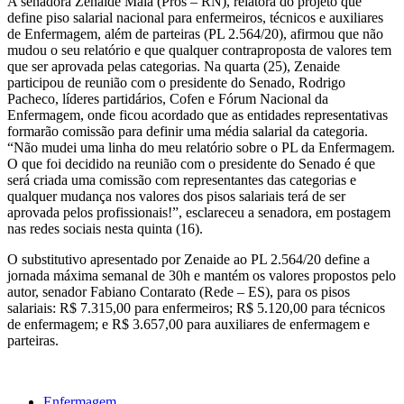
A senadora Zenaide Maia (Pros – RN), relatora do projeto que
define piso salarial nacional para enfermeiros, técnicos e auxiliares
de Enfermagem, além de parteiras (PL 2.564/20), afirmou que não
mudou o seu relatório e que qualquer contraproposta de valores tem
que ser aprovada pelas categorias. Na quarta (25), Zenaide
participou de reunião com o presidente do Senado, Rodrigo
Pacheco, líderes partidários, Cofen e Fórum Nacional da
Enfermagem, onde ficou acordado que as entidades representativas
formarão comissão para definir uma média salarial da categoria.
“Não mudei uma linha do meu relatório sobre o PL da Enfermagem.
O que foi decidido na reunião com o presidente do Senado é que
será criada uma comissão com representantes das categorias e
qualquer mudança nos valores dos pisos salariais terá de ser
aprovada pelos profissionais!”, esclareceu a senadora, em postagem
nas redes sociais nesta quinta (16).
O substitutivo apresentado por Zenaide ao PL 2.564/20 define a
jornada máxima semanal de 30h e mantém os valores propostos pelo
autor, senador Fabiano Contarato (Rede – ES), para os pisos
salariais: R$ 7.315,00 para enfermeiros; R$ 5.120,00 para técnicos
de enfermagem; e R$ 3.657,00 para auxiliares de enfermagem e
parteiras.
Enfermagem