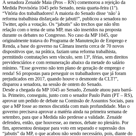
A senadora Zenaide Maia (Pros – RN) comemorou a rejeição da
Medida Provisória 1045 pelo Senado, nesta quarta-feira (1°).
“Vitória dos trabalhadores! A maioria do Senado disse ‘não’ à
reforma trabalhista disfarçada de jabuti!”, publicou a senadora no
Twitter, após a votação. Os “jabutis” são trechos que não têm
relação com o tema de uma MP, mas são inseridos na proposta
durante os debates no Congresso. No caso da MP 1045, que
originalmente tratava do Programa de Manutenção de Emprego e
Renda, a base do governo na Câmara inseriu cerca de 70 novos
dispositivos que, na prática, faziam uma reforma trabalhista,
permitindo contratações sem vínculo, sem 13º, férias, sem direitos
previdenciários e com remuneração abaixo da metade do salário
mínimo. “Esse governo não tem plano de geração de emprego e
renda! Só propostas para perseguir os trabalhadores que já foram
prejudicados em 2017, quando houve o desmonte da CLT!”,
disparou a senadora, na sessão de ontem do Senado.
Desde a chegada da MP 1045 ao Senado, Zenaide atuou para barrá-
la. Primeiro, conseguiu, junto com o senador Paulo Paim (PT – RS),
aprovar um pedido de debate na Comissão de Assuntos Sociais, para
que a MP fosse ao menos discutida com mais profundidade. Mas o
governo precisava aprovar a matéria ainda na primeira semana de
setembro, para que a Medida não perdesse a validade. Zenaide
defendeu, então, que houvesse, ao menos, debate no plenário. Por
fim, apresentou destaque para voto em separado e supressão dos
“jabutis” da MP, o que acabou não sendo necessário, pois, diante do