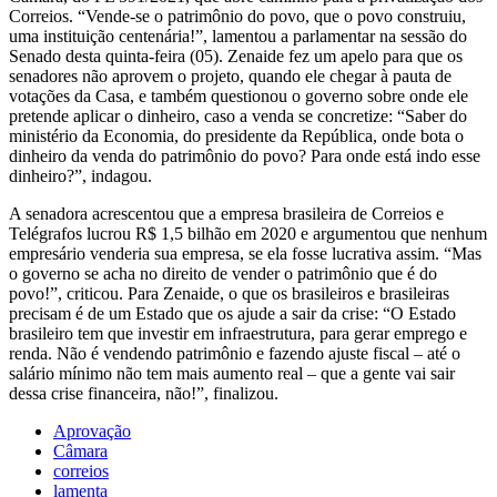
Correios. “Vende-se o patrimônio do povo, que o povo construiu,
uma instituição centenária!”, lamentou a parlamentar na sessão do
Senado desta quinta-feira (05). Zenaide fez um apelo para que os
senadores não aprovem o projeto, quando ele chegar à pauta de
votações da Casa, e também questionou o governo sobre onde ele
pretende aplicar o dinheiro, caso a venda se concretize: “Saber do
ministério da Economia, do presidente da República, onde bota o
dinheiro da venda do patrimônio do povo? Para onde está indo esse
dinheiro?”, indagou.
A senadora acrescentou que a empresa brasileira de Correios e
Telégrafos lucrou R$ 1,5 bilhão em 2020 e argumentou que nenhum
empresário venderia sua empresa, se ela fosse lucrativa assim. “Mas
o governo se acha no direito de vender o patrimônio que é do
povo!”, criticou. Para Zenaide, o que os brasileiros e brasileiras
precisam é de um Estado que os ajude a sair da crise: “O Estado
brasileiro tem que investir em infraestrutura, para gerar emprego e
renda. Não é vendendo patrimônio e fazendo ajuste fiscal – até o
salário mínimo não tem mais aumento real – que a gente vai sair
dessa crise financeira, não!”, finalizou.
Aprovação
Câmara
correios
lamenta