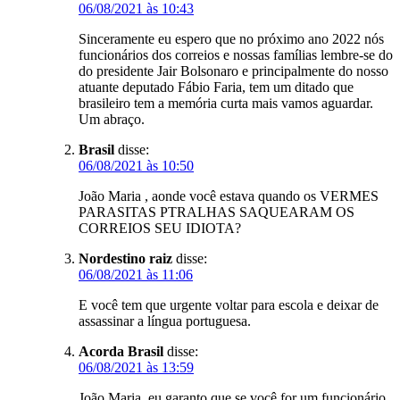
06/08/2021 às 10:43
Sinceramente eu espero que no próximo ano 2022 nós
funcionários dos correios e nossas famílias lembre-se do
do presidente Jair Bolsonaro e principalmente do nosso
atuante deputado Fábio Faria, tem um ditado que
brasileiro tem a memória curta mais vamos aguardar.
Um abraço.
Brasil
disse:
06/08/2021 às 10:50
João Maria , aonde você estava quando os VERMES
PARASITAS PTRALHAS SAQUEARAM OS
CORREIOS SEU IDIOTA?
Nordestino raiz
disse:
06/08/2021 às 11:06
E você tem que urgente voltar para escola e deixar de
assassinar a língua portuguesa.
Acorda Brasil
disse:
06/08/2021 às 13:59
João Maria, eu garanto que se você for um funcionário