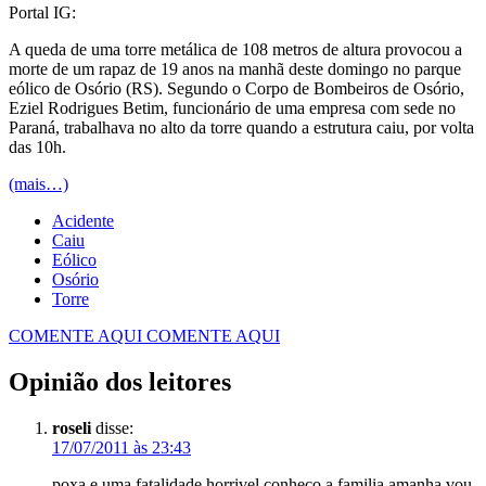
Portal IG:
A queda de uma torre metálica de 108 metros de altura provocou a
morte de um rapaz de 19 anos na manhã deste domingo no parque
eólico de Osório (RS). Segundo o Corpo de Bombeiros de Osório,
Eziel Rodrigues Betim, funcionário de uma empresa com sede no
Paraná, trabalhava no alto da torre quando a estrutura caiu, por volta
das 10h.
(mais…)
Acidente
Caiu
Eólico
Osório
Torre
COMENTE AQUI
COMENTE AQUI
Opinião dos leitores
roseli
disse:
17/07/2011 às 23:43
poxa e uma fatalidade horrivel conheço a familia amanha vou