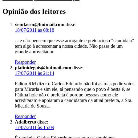
Opinião dos leitores
vendasrn@hotmail.com
disse:
18/07/2011 às 08:18
…e não pensem que esse arrogante e pretencioso "candidato"
tem algo à acrescentar a nossa cidade. Não passa de um
grande aproveitador.
Responder
platinidegois@hotmail.com
disse:
17/07/2011 às 21:14
Faltou RM dizer q Carlos Eduardo não foi as ruas pedir votos
para Micarla e sim ele, tá pensando que o povo é besta é, se
Fátima hoje não é prefeita é porque pessoas como ele
acreditaram e apoiaram a candidatura da atual prefeita, a Sra.
Micarla de Souza.
Responder
Adalberto
disse:
17/07/2011 às 15:09
É verdade. Carlos Eduardo massacrou os servidores