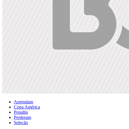
Aprendam
Copa América
Penaltis
Perderam
Seleção