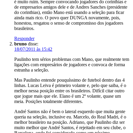
é muito ruim. Sempre convocando jogadores do corinthias e
de empresarios amigos dele e de Andres Sanches (presidente
do corinthias), então Mano está usando a seleção para ficar
ainda mais rico. O povo quer DUNGA novamente, pois,
honestou, resgatou o senso de compromisso dos jogadores
brasileiros.
Responder
bruno
disse:
18/07/2011 às 15:42
Paulinho tem sérios problemas com Mano, que realmente tem
ligações com empresários de jogadores e convoca de forma
estranha a seleção.
Mas Paulinho entende pouquíssimo de futebol dentro das 4
linhas. Lucas Leiva é primeiro volante e, pelo que saiba, é o
melhor nessa posição entre os brasileiros. Difícil citar outro
que jogue mais que ele. Elano é um 2º volante, quase um
meia. Posições totalmente diferentes.
André Santos não é bem o lateral esquerdo que muita gente
queria na seleção, inclusive eu. Marcelo, do Real Madri, é o
melhor brasileiro na posição. Adriano, que Paulinho diz ser
muito melhor que André Santos, é rejeitado em seu clube, o
Barcelona, onde foi considerado como um péssimo