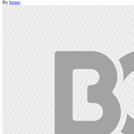
By
bruno