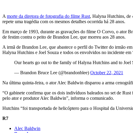
A
morte da diretora de fotografia do filme Rust
, Halyna Hutchins, de 
repete uma tragédia com os mesmos detalhes ocorrida há 28 anos.
Em março de 1993, durante as gravações do filme O Corvo, o ator Bra
de festim contra o peito de Brandon Lee, que morreu aos 28 anos.
A irmã de Brandon Lee, que abastece o perfil do Twitter do irmão em
Halyna Hutchins e Joel Souza e todos os envolvidos no incidente em
Our hearts go out to the family of Halyna Hutchins and to Joel 
— Brandon Bruce Lee (@brandonblee)
October 22, 2021
Na última quinta-feira, o ator Alec Baldwin disparou a arma cenogr
“O gabinete confirma que os dois indivíduos baleados no set de Rust f
pelo ator e produtor Alec Baldwin”, informa o comunicado.
Hutchins “foi transportada de helicóptero para o Hospital da Univers
R7
Alec Baldwin