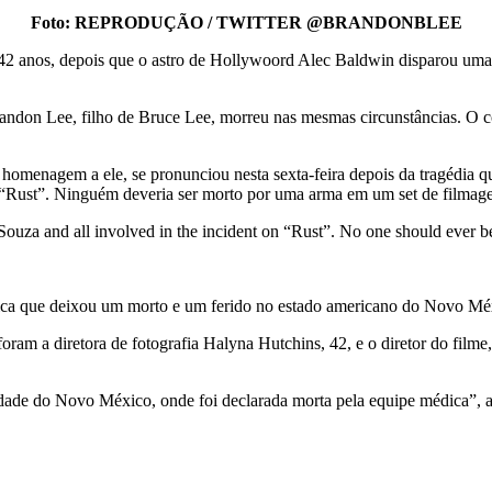
Foto: REPRODUÇÃO / TWITTER @BRANDONBLEE
42 anos, depois que o astro de Hollywoord Alec Baldwin disparou uma 
ndon Lee, filho de Bruce Lee, morreu nas mesmas circunstâncias. O co
 homenagem a ele, se pronunciou nesta sexta-feira depois da tragédia 
 “Rust”. Ninguém deveria ser morto por uma arma em um set de filmag
Souza and all involved in the incident on “Rust”. No one should ever be 
áfica que deixou um morto e um ferido no estado americano do Novo Méx
oram a diretora de fotografia Halyna Hutchins, 42, e o diretor do film
idade do Novo México, onde foi declarada morta pela equipe médica”, a