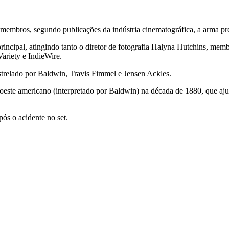
bros, segundo publicações da indústria cinematográfica, a arma pres
rincipal, atingindo tanto o diretor de fotografia Halyna Hutchins, memb
ariety e IndieWire.
strelado por Baldwin, Travis Fimmel e Jensen Ackles.
oeste americano (interpretado por Baldwin) na década de 1880, que aju
.
ós o acidente no set.