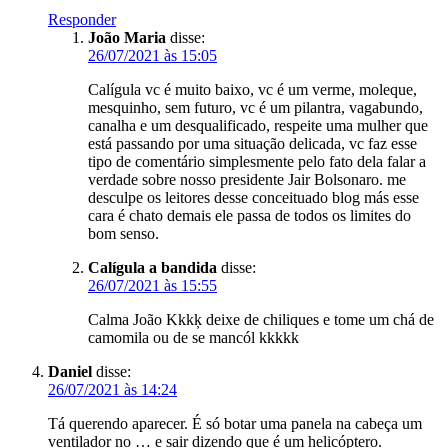
Responder
João Maria
disse:
26/07/2021 às 15:05
Calígula vc é muito baixo, vc é um verme, moleque,
mesquinho, sem futuro, vc é um pilantra, vagabundo,
canalha e um desqualificado, respeite uma mulher que
está passando por uma situação delicada, vc faz esse
tipo de comentário simplesmente pelo fato dela falar a
verdade sobre nosso presidente Jair Bolsonaro. me
desculpe os leitores desse conceituado blog más esse
cara é chato demais ele passa de todos os limites do
bom senso.
Calígula a bandida
disse:
26/07/2021 às 15:55
Calma João Kkkķ deixe de chiliques e tome um chá de
camomila ou de se mancól kkkkk
Daniel
disse:
26/07/2021 às 14:24
Tá querendo aparecer. É só botar uma panela na cabeça um
ventilador no … e sair dizendo que é um helicóptero.