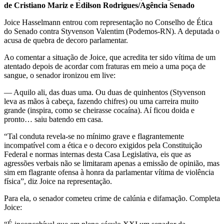
de Cristiano Mariz e Edilson Rodrigues/Agência Senado
Joice Hasselmann entrou com representação no Conselho de Ética
do Senado contra Styvenson Valentim (Podemos-RN). A deputada o
acusa de quebra de decoro parlamentar.
Ao comentar a situação de Joice, que acredita ter sido vítima de um
atentado depois de acordar com fraturas em meio a uma poça de
sangue, o senador ironizou em live:
— Aquilo ali, das duas uma. Ou duas de quinhentos (Styvenson
leva as mãos à cabeça, fazendo chifres) ou uma carreira muito
grande (inspira, como se cheirasse cocaína). Aí ficou doida e
pronto… saiu batendo em casa.
“Tal conduta revela-se no mínimo grave e flagrantemente
incompatível com a ética e o decoro exigidos pela Constituição
Federal e normas internas desta Casa Legislativa, eis que as
agressões verbais não se limitaram apenas a emissão de opinião, mas
sim em flagrante ofensa à honra da parlamentar vítima de violência
física”, diz Joice na representação.
Para ela, o senador cometeu crime de calúnia e difamação. Completa
Joice: