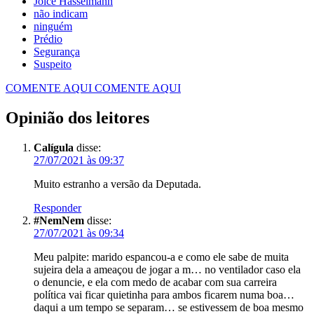
Joice Hasselmann
não indicam
ninguém
Prédio
Segurança
Suspeito
COMENTE AQUI
COMENTE AQUI
Opinião dos leitores
Calígula
disse:
27/07/2021 às 09:37
Muito estranho a versão da Deputada.
Responder
#NemNem
disse:
27/07/2021 às 09:34
Meu palpite: marido espancou-a e como ele sabe de muita
sujeira dela a ameaçou de jogar a m… no ventilador caso ela
o denuncie, e ela com medo de acabar com sua carreira
política vai ficar quietinha para ambos ficarem numa boa…
daqui a um tempo se separam… se estivessem de boa mesmo