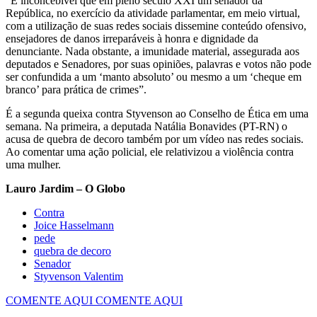
“É inconcebível que em pleno século XXI um senador da
República, no exercício da atividade parlamentar, em meio virtual,
com a utilização de suas redes sociais dissemine conteúdo ofensivo,
ensejadores de danos irreparáveis à honra e dignidade da
denunciante. Nada obstante, a imunidade material, assegurada aos
deputados e Senadores, por suas opiniões, palavras e votos não pode
ser confundida a um ‘manto absoluto’ ou mesmo a um ‘cheque em
branco’ para prática de crimes”.
É a segunda queixa contra Styvenson ao Conselho de Ética em uma
semana. Na primeira, a deputada Natália Bonavides (PT-RN) o
acusa de quebra de decoro também por um vídeo nas redes sociais.
Ao comentar uma ação policial, ele relativizou a violência contra
uma mulher.
Lauro Jardim – O Globo
Contra
Joice Hasselmann
pede
quebra de decoro
Senador
Styvenson Valentim
COMENTE AQUI
COMENTE AQUI