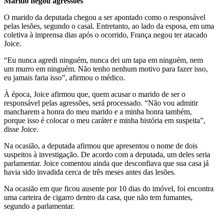
Marido negou agressões
O marido da deputada chegou a ser apontado como o responsável
pelas lesões, segundo o casal. Entretanto, ao lado da esposa, em uma
coletiva à imprensa dias após o ocorrido, França negou ter atacado
Joice.
“Eu nunca agredi ninguém, nunca dei um tapa em ninguém, nem
um murro em ninguém. Não tenho nenhum motivo para fazer isso,
eu jamais faria isso”, afirmou o médico.
À época, Joice afirmou que, quem acusar o marido de ser o
responsável pelas agressões, será processado. “Não vou admitir
mancharem a honra do meu marido e a minha honra também,
porque isso é colocar o meu caráter e minha história em suspeita”,
disse Joice.
Na ocasião, a deputada afirmou que apresentou o nome de dois
suspeitos à investigação. De acordo com a deputada, um deles seria
parlamentar. Joice comentou ainda que desconfiava que sua casa já
havia sido invadida cerca de três meses antes das lesões.
Na ocasião em que ficou ausente por 10 dias do imóvel, foi encontra
uma carteira de cigarro dentro da casa, que não tem fumantes,
segundo a parlamentar.