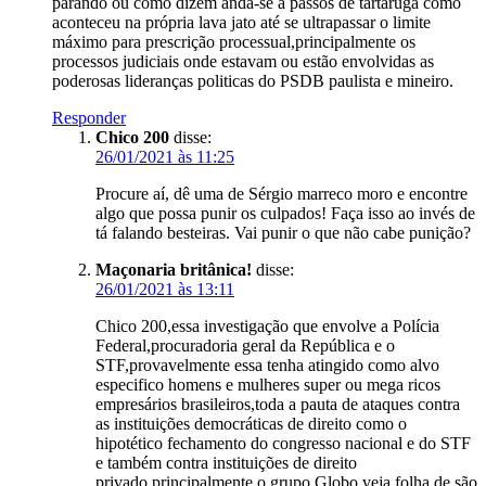
parando ou como dizem anda-se a passos de tartaruga como
aconteceu na própria lava jato até se ultrapassar o limite
máximo para prescrição processual,principalmente os
processos judiciais onde estavam ou estão envolvidas as
poderosas lideranças politicas do PSDB paulista e mineiro.
Responder
Chico 200
disse:
26/01/2021 às 11:25
Procure aí, dê uma de Sérgio marreco moro e encontre
algo que possa punir os culpados! Faça isso ao invés de
tá falando besteiras. Vai punir o que não cabe punição?
Maçonaria britânica!
disse:
26/01/2021 às 13:11
Chico 200,essa investigação que envolve a Polícia
Federal,procuradoria geral da República e o
STF,provavelmente essa tenha atingido como alvo
especifico homens e mulheres super ou mega ricos
empresários brasileiros,toda a pauta de ataques contra
as instituições democráticas de direito como o
hipotético fechamento do congresso nacional e do STF
e também contra instituições de direito
privado,principalmente o grupo Globo,veja,folha de são