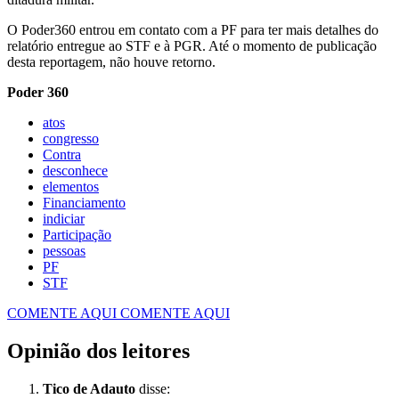
O Poder360 entrou em contato com a PF para ter mais detalhes do
relatório entregue ao STF e à PGR. Até o momento de publicação
desta reportagem, não houve retorno.
Poder 360
atos
congresso
Contra
desconhece
elementos
Financiamento
indiciar
Participação
pessoas
PF
STF
COMENTE AQUI
COMENTE AQUI
Opinião dos leitores
Tico de Adauto
disse: