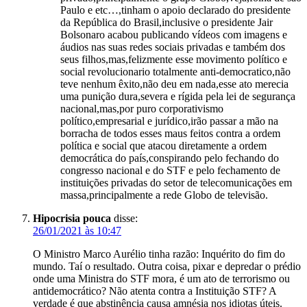
Paulo e etc…,tinham o apoio declarado do presidente
da República do Brasil,inclusive o presidente Jair
Bolsonaro acabou publicando vídeos com imagens e
áudios nas suas redes sociais privadas e também dos
seus filhos,mas,felizmente esse movimento político e
social revolucionario totalmente anti-democratico,não
teve nenhum êxito,não deu em nada,esse ato merecia
uma punição dura,severa e rígida pela lei de segurança
nacional,mas,por puro corporativismo
político,empresarial e jurídico,irão passar a mão na
borracha de todos esses maus feitos contra a ordem
política e social que atacou diretamente a ordem
democrática do país,conspirando pelo fechando do
congresso nacional e do STF e pelo fechamento de
instituições privadas do setor de telecomunicações em
massa,principalmente a rede Globo de televisão.
Hipocrisia pouca
disse:
26/01/2021 às 10:47
O Ministro Marco Aurélio tinha razão: Inquérito do fim do
mundo. Taí o resultado. Outra coisa, pixar e depredar o prédio
onde uma Ministra do STF mora, é um ato de terrorismo ou
antidemocrático? Não atenta contra a Instituição STF? A
verdade é que abstinência causa amnésia nos idiotas úteis.