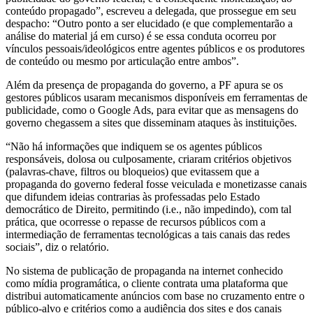
conteúdo propagado”, escreveu a delegada, que prossegue em seu
despacho: “Outro ponto a ser elucidado (e que complementarão a
análise do material já em curso) é se essa conduta ocorreu por
vínculos pessoais/ideológicos entre agentes públicos e os produtores
de conteúdo ou mesmo por articulação entre ambos”.
Além da presença de propaganda do governo, a PF apura se os
gestores públicos usaram mecanismos disponíveis em ferramentas de
publicidade, como o Google Ads, para evitar que as mensagens do
governo chegassem a sites que disseminam ataques às instituições.
“Não há informações que indiquem se os agentes públicos
responsáveis, dolosa ou culposamente, criaram critérios objetivos
(palavras-chave, filtros ou bloqueios) que evitassem que a
propaganda do governo federal fosse veiculada e monetizasse canais
que difundem ideias contrarias às professadas pelo Estado
democrático de Direito, permitindo (i.e., não impedindo), com tal
prática, que ocorresse o repasse de recursos públicos com a
intermediação de ferramentas tecnológicas a tais canais das redes
sociais”, diz o relatório.
No sistema de publicação de propaganda na internet conhecido
como mídia programática, o cliente contrata uma plataforma que
distribui automaticamente anúncios com base no cruzamento entre o
público-alvo e critérios como a audiência dos sites e dos canais