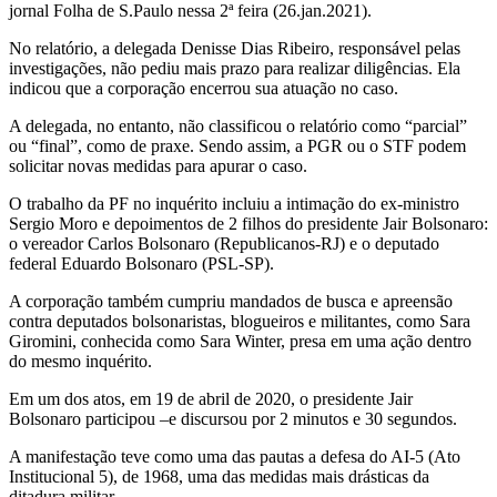
jornal Folha de S.Paulo nessa 2ª feira (26.jan.2021).
No relatório, a delegada Denisse Dias Ribeiro, responsável pelas
investigações, não pediu mais prazo para realizar diligências. Ela
indicou que a corporação encerrou sua atuação no caso.
A delegada, no entanto, não classificou o relatório como “parcial”
ou “final”, como de praxe. Sendo assim, a PGR ou o STF podem
solicitar novas medidas para apurar o caso.
O trabalho da PF no inquérito incluiu a intimação do ex-ministro
Sergio Moro e depoimentos de 2 filhos do presidente Jair Bolsonaro:
o vereador Carlos Bolsonaro (Republicanos-RJ) e o deputado
federal Eduardo Bolsonaro (PSL-SP).
A corporação também cumpriu mandados de busca e apreensão
contra deputados bolsonaristas, blogueiros e militantes, como Sara
Giromini, conhecida como Sara Winter, presa em uma ação dentro
do mesmo inquérito.
Em um dos atos, em 19 de abril de 2020, o presidente Jair
Bolsonaro participou –e discursou por 2 minutos e 30 segundos.
A manifestação teve como uma das pautas a defesa do AI-5 (Ato
Institucional 5), de 1968, uma das medidas mais drásticas da
ditadura militar.