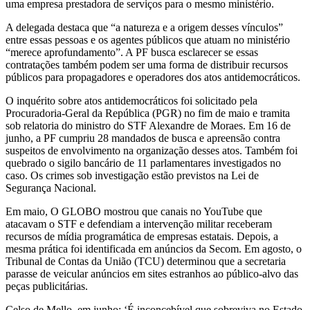
uma empresa prestadora de serviços para o mesmo ministério.
A delegada destaca que “a natureza e a origem desses vínculos”
entre essas pessoas e os agentes públicos que atuam no ministério
“merece aprofundamento”. A PF busca esclarecer se essas
contratações também podem ser uma forma de distribuir recursos
públicos para propagadores e operadores dos atos antidemocráticos.
O inquérito sobre atos antidemocráticos foi solicitado pela
Procuradoria-Geral da República (PGR) no fim de maio e tramita
sob relatoria do ministro do STF Alexandre de Moraes. Em 16 de
junho, a PF cumpriu 28 mandados de busca e apreensão contra
suspeitos de envolvimento na organização desses atos. Também foi
quebrado o sigilo bancário de 11 parlamentares investigados no
caso. Os crimes sob investigação estão previstos na Lei de
Segurança Nacional.
Em maio, O GLOBO mostrou que canais no YouTube que
atacavam o STF e defendiam a intervenção militar receberam
recursos de mídia programática de empresas estatais. Depois, a
mesma prática foi identificada em anúncios da Secom. Em agosto, o
Tribunal de Contas da União (TCU) determinou que a secretaria
parasse de veicular anúncios em sites estranhos ao público-alvo das
peças publicitárias.
Celso de Mello, em junho: ‘É inconcebível que sobreviva no Estado