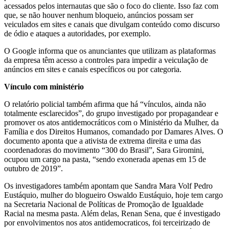
acessados pelos internautas que são o foco do cliente. Isso faz com
que, se não houver nenhum bloqueio, anúncios possam ser
veiculados em sites e canais que divulgam conteúdo como discurso
de ódio e ataques a autoridades, por exemplo.
O Google informa que os anunciantes que utilizam as plataformas
da empresa têm acesso a controles para impedir a veiculação de
anúncios em sites e canais específicos ou por categoria.
Vínculo com ministério
O relatório policial também afirma que há “vínculos, ainda não
totalmente esclarecidos”, do grupo investigado por propagandear e
promover os atos antidemocráticos com o Ministério da Mulher, da
Família e dos Direitos Humanos, comandado por Damares Alves. O
documento aponta que a ativista de extrema direita e uma das
coordenadoras do movimento “300 do Brasil”, Sara Giromini,
ocupou um cargo na pasta, “sendo exonerada apenas em 15 de
outubro de 2019”.
Os investigadores também apontam que Sandra Mara Volf Pedro
Eustáquio, mulher do blogueiro Oswaldo Eustáquio, hoje tem cargo
na Secretaria Nacional de Políticas de Promoção de Igualdade
Racial na mesma pasta. Além delas, Renan Sena, que é investigado
por envolvimentos nos atos antidemocraticos, foi terceirizado de