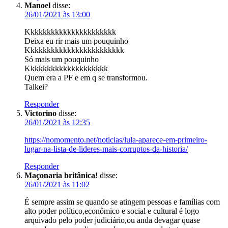
Manoel
disse:
26/01/2021 às 13:00
Kkkkkkkkkkkkkkkkkkkkkk
Deixa eu rir mais um pouquinho
Kkkkkkkkkkkkkkkkkkkkkkkk
Só mais um pouquinho
Kkkkkkkkkkkkkkkkkkkk
Quem era a PF e em q se transformou.
Talkei?
Responder
Victorino
disse:
26/01/2021 às 12:35
https://nomomento.net/noticias/lula-aparece-em-primeiro-
lugar-na-lista-de-lideres-mais-corruptos-da-historia/
Responder
Maçonaria britânica!
disse:
26/01/2021 às 11:02
É sempre assim se quando se atingem pessoas e famílias com
alto poder político,econômico e social e cultural é logo
arquivado pelo poder judiciário,ou anda devagar quase