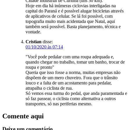
Cidade Industrial de Curitiba (uns 30 km).
Hoje em dia há inúmeras ciclovias interligadas na
capital do Paraná e é possível alugar bicicletas através
de aplicativos de celular. Se lá foi possível, com
topografia muito mais acidentada que Natal, aqui
também será possível. Basta planejamento, técnica e
vontade.
Cristian
disse:
01/10/2020 às 07:14
"Você pode pedalar com uma roupa adequada e,
quando chegar no trabalho, tomar um banho, trocar de
roupa e pronto"
Queria que isso fosse a norma, muitas empresas não
dispõem de um mero chuveiro. Fora que o trânsito
louco e a falta de um acostamento para pedalar,
atrapalha o ciclista de rua.
Só vemos essa turma do pedal, que anda paramentada e
só faz passear, o ciclista como alternativa a outros
transportes, só nas periferias mesmo.
Comente aqui
Deixe um comentário