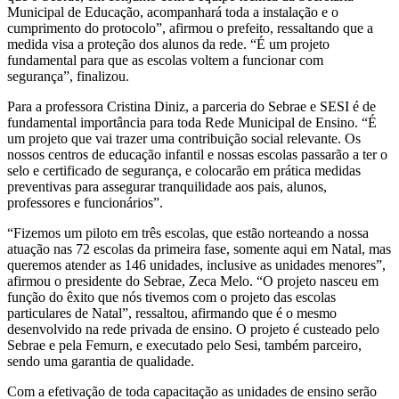
Municipal de Educação, acompanhará toda a instalação e o
cumprimento do protocolo”, afirmou o prefeito, ressaltando que a
medida visa a proteção dos alunos da rede. “É um projeto
fundamental para que as escolas voltem a funcionar com
segurança”, finalizou.
Para a professora Cristina Diniz, a parceria do Sebrae e SESI é de
fundamental importância para toda Rede Municipal de Ensino. “É
um projeto que vai trazer uma contribuição social relevante. Os
nossos centros de educação infantil e nossas escolas passarão a ter o
selo e certificado de segurança, e colocarão em prática medidas
preventivas para assegurar tranquilidade aos pais, alunos,
professores e funcionários”.
“Fizemos um piloto em três escolas, que estão norteando a nossa
atuação nas 72 escolas da primeira fase, somente aqui em Natal, mas
queremos atender as 146 unidades, inclusive as unidades menores”,
afirmou o presidente do Sebrae, Zeca Melo. “O projeto nasceu em
função do êxito que nós tivemos com o projeto das escolas
particulares de Natal”, ressaltou, afirmando que é o mesmo
desenvolvido na rede privada de ensino. O projeto é custeado pelo
Sebrae e pela Femurn, e executado pelo Sesi, também parceiro,
sendo uma garantia de qualidade.
Com a efetivação de toda capacitação as unidades de ensino serão