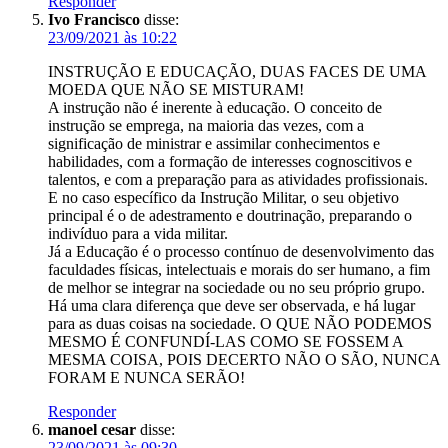
Responder
Ivo Francisco
disse:
23/09/2021 às 10:22
INSTRUÇÃO E EDUCAÇÃO, DUAS FACES DE UMA
MOEDA QUE NÃO SE MISTURAM!
A instrução não é inerente à educação. O conceito de
instrução se emprega, na maioria das vezes, com a
significação de ministrar e assimilar conhecimentos e
habilidades, com a formação de interesses cognoscitivos e
talentos, e com a preparação para as atividades profissionais.
E no caso específico da Instrução Militar, o seu objetivo
principal é o de adestramento e doutrinação, preparando o
indivíduo para a vida militar.
Já a Educação é o processo contínuo de desenvolvimento das
faculdades físicas, intelectuais e morais do ser humano, a fim
de melhor se integrar na sociedade ou no seu próprio grupo.
Há uma clara diferença que deve ser observada, e há lugar
para as duas coisas na sociedade. O QUE NÃO PODEMOS
MESMO É CONFUNDÍ-LAS COMO SE FOSSEM A
MESMA COISA, POIS DECERTO NÃO O SÃO, NUNCA
FORAM E NUNCA SERÃO!
Responder
manoel cesar
disse:
23/09/2021 às 09:30