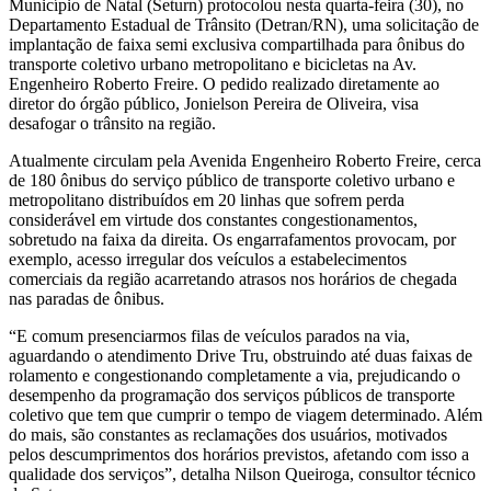
Município de Natal (Seturn) protocolou nesta quarta-feira (30), no
Departamento Estadual de Trânsito (Detran/RN), uma solicitação de
implantação de faixa semi exclusiva compartilhada para ônibus do
transporte coletivo urbano metropolitano e bicicletas na Av.
Engenheiro Roberto Freire. O pedido realizado diretamente ao
diretor do órgão público, Jonielson Pereira de Oliveira, visa
desafogar o trânsito na região.
Atualmente circulam pela Avenida Engenheiro Roberto Freire, cerca
de 180 ônibus do serviço público de transporte coletivo urbano e
metropolitano distribuídos em 20 linhas que sofrem perda
considerável em virtude dos constantes congestionamentos,
sobretudo na faixa da direita. Os engarrafamentos provocam, por
exemplo, acesso irregular dos veículos a estabelecimentos
comerciais da região acarretando atrasos nos horários de chegada
nas paradas de ônibus.
“E comum presenciarmos filas de veículos parados na via,
aguardando o atendimento Drive Tru, obstruindo até duas faixas de
rolamento e congestionando completamente a via, prejudicando o
desempenho da programação dos serviços públicos de transporte
coletivo que tem que cumprir o tempo de viagem determinado. Além
do mais, são constantes as reclamações dos usuários, motivados
pelos descumprimentos dos horários previstos, afetando com isso a
qualidade dos serviços”, detalha Nilson Queiroga, consultor técnico