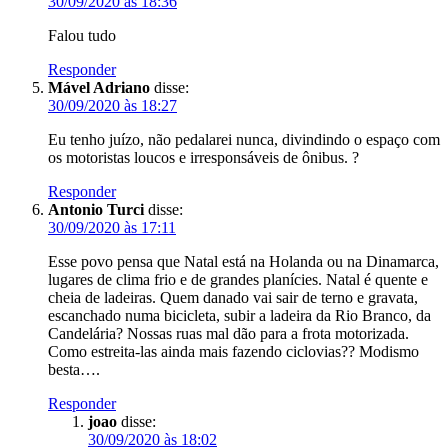
30/09/2020 às 18:36
Falou tudo
Responder
Mável Adriano
disse:
30/09/2020 às 18:27
Eu tenho juízo, não pedalarei nunca, divindindo o espaço com
os motoristas loucos e irresponsáveis de ônibus. ?
Responder
Antonio Turci
disse:
30/09/2020 às 17:11
Esse povo pensa que Natal está na Holanda ou na Dinamarca,
lugares de clima frio e de grandes planícies. Natal é quente e
cheia de ladeiras. Quem danado vai sair de terno e gravata,
escanchado numa bicicleta, subir a ladeira da Rio Branco, da
Candelária? Nossas ruas mal dão para a frota motorizada.
Como estreita-las ainda mais fazendo ciclovias?? Modismo
besta….
Responder
joao
disse:
30/09/2020 às 18:02