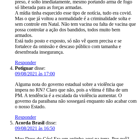
preso, é solto imediatamente, mesmo portando arma de fogo
só liberada para as forças armadas.
A mídia tinha esquecido esse tipo de notícia, tudo era covid.
Mas o que já voltou a normalidade é a criminalidade solta e
sem controle em Natal. Não tem vacina ou falta de vacina que
possa controlar a ação dos bandidos, todos muito bem
armados.
Está tudo posto e exposto, só não vê quem precisa e se
fortalece da omissão e descaso público com tamanha e
desenfreada insegurança.
Responder
Potiguar
disse:
09/08/2021 às 17:00
Alguma nota do governo estadual sobre a violência que
impera no RN? Claro que não, pois a vítima é filha de um
PM. A tendência é a escalada da violência aumentar. O
governo da paraibana não sossegará enquanto não acabar com
o nosso Estado.
Responder
Acorda Brasil
disse:
09/08/2021 às 16:50
Meu Deus do Céu! Era um anjinho aqui na terra. Por quê?