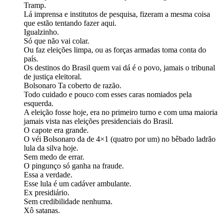
Tramp.
Lá imprensa e institutos de pesquisa, fizeram a mesma coisa
que estão tentando fazer aqui.
Igualzinho.
Só que não vai colar.
Ou faz eleições limpa, ou as forças armadas toma conta do
país.
Os destinos do Brasil quem vai dá é o povo, jamais o tribunal
de justiça eleitoral.
Bolsonaro Ta coberto de razão.
Todo cuidado e pouco com esses caras nomiados pela
esquerda.
A eleição fosse hoje, era no primeiro turno e com uma maioria
jamais vista nas eleições presidenciais do Brasil.
O capote era grande.
O véi Bolsonaro da de 4×1 (quatro por um) no bêbado ladrão
lula da silva hoje.
Sem medo de errar.
O pingunço só ganha na fraude.
Essa a verdade.
Esse lula é um cadáver ambulante.
Ex presidiário.
Sem credibilidade nenhuma.
Xô satanas.