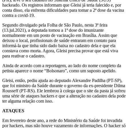
hackeado. Os registros informam que Gleisi já teria falecido e, por
conta disso, ela enfrenta dificuldades para tomar a 2ª dose da vacina
contra a covid-19.
Segundo divulgado pela Folha de São Paulo, nesta 3ª feira
(13.jul.2021), a deputada tomou a 1ª dose do imunizante
normalmente em um posto de vacinação em Brasília. Assim que
deixou o local, profissionais de saúde entraram em contato para
informá-la que tinha sido dado baixa no cadastro dela e que ela
constava como morta. Agora, Gleisi precisa provar que está viva
para reativar o cadastro.
Ainda de acordo com a reportagem, ao lado do nome completo da
petista aparece o nome “Bolsonaro”, como um suposto apelido.
Gleisi, então, pediu ajuda ao deputado Alexandre Padilha (PT-SP),
que foi ministro da Saúde durante o governo da ex-presidente Dilma
Rousseff (PT-RS). Ele lembrou à colega que o site da pasta já sofreu
uma série de ataques hackers e que a alteração no cadastro dela pode
ter alguma relação com isso.
ATAQUES
Em fevereiro deste ano, a rede do Ministério da Saúde foi invadida
por hackers, mas não houve vazamento de informações. O hacker só