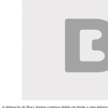
A delegação do Boca Juniors continua detida em frente a uma delegaci