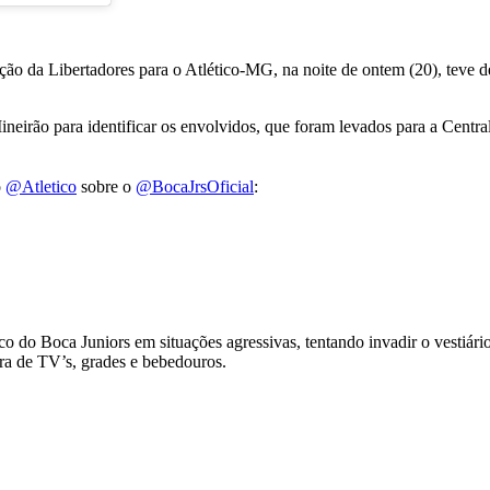
 da Libertadores para o Atlético-MG, na noite de ontem (20), teve de s
ineirão para identificar os envolvidos, que foram levados para a Centra
o
@Atletico
sobre o
@BocaJrsOficial
:
 do Boca Juniors em situações agressivas, tentando invadir o vestiário
ra de TV’s, grades e bebedouros.