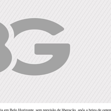
a em Belo Horizonte, sem previsão de liberação, após a briga de ontem 