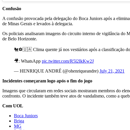
Confusão
A confusão provocada pela delegação do Boca Juniors após a eliminação
de Minas Gerais e levados à delegacia.
Os policiais analisaram imagens do circuito interno de vigilância do M
de Belo Horizonte.
🐔⚽️🇺🇦 Clima quente já nos vestiários após a classificação d
🎥: WhatsApp
pic.twitter.com/R5l2IkKw2J
— HENRIQUE ANDRÉ (@ohenriqueandre)
July 21, 2021
Incidentes começaram logo após o fim do jogo
Imagens que circularam em redes sociais mostraram membros do elenco
confronto. O incidente também teve atos de vandalismo, como a queb
Com UOL
Boca Juniors
Briga
MG