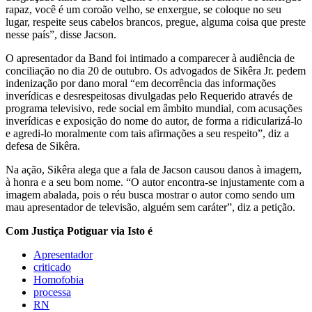
rapaz, você é um coroão velho, se enxergue, se coloque no seu
lugar, respeite seus cabelos brancos, pregue, alguma coisa que preste
nesse país”, disse Jacson.
O apresentador da Band foi intimado a comparecer à audiência de
conciliação no dia 20 de outubro. Os advogados de Sikêra Jr. pedem
indenização por dano moral “em decorrência das informações
inverídicas e desrespeitosas divulgadas pelo Requerido através de
programa televisivo, rede social em âmbito mundial, com acusações
inverídicas e exposição do nome do autor, de forma a ridicularizá-lo
e agredi-lo moralmente com tais afirmações a seu respeito”, diz a
defesa de Sikêra.
Na ação, Sikêra alega que a fala de Jacson causou danos à imagem,
à honra e a seu bom nome. “O autor encontra-se injustamente com a
imagem abalada, pois o réu busca mostrar o autor como sendo um
mau apresentador de televisão, alguém sem caráter”, diz a petição.
Com Justiça Potiguar via Isto é
Apresentador
criticado
Homofobia
processa
RN