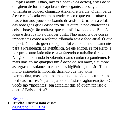
Simples assim! Então, lavem a boca (e os dedos), antes de se
dirigirem de forma capciosa e deselegante, a esse grande
jornalista estudioso, chamado Alexandre Garcia. Quem perde
é esse canal cada vez mais tendencioso e que eu admirava,
mas estou aos poucos deixando de assistir. Uma coisa é falar
das bobagens que Bolsonaro diz. A outra, é não enaltecer as
coisas boas(e são muitas), que ele está fazendo pelo País. A
idéia é derrubá-lo a qualquer custo. Não importa que coisas
importantes como a reforma tributária seja o foco atual. O que
importa é tirar do governo, quem foi eleito democraticamente
para a Presidência da República. Se ele entrou, se foi eleito, é
porque o outro lado não estava fazendo o trabalho direito.
Ninguém no mundo tá sabendo como cuidar da pandêmia. E
mais uma coisa: qualquer um é dono do seu nariz, e cumpre
as regras de isolamento e medidas higiênicas, ou não. Tem
muito esquerdista hipócrita dizendo que não toma
ivermectina, mas toma, assim como, dizendo que cumpre as
medidas, mas estão participando de festas e aglomerações. Ou
vocês são “inocentes” pra acreditar que só quem faz isso é
quem é Bolsonarista?
Responder
Direita Esclerosada
disse:
06/05/2021 às 15:26