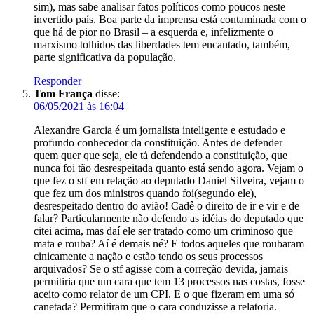
sim), mas sabe analisar fatos políticos como poucos neste
invertido país. Boa parte da imprensa está contaminada com o
que há de pior no Brasil – a esquerda e, infelizmente o
marxismo tolhidos das liberdades tem encantado, também,
parte significativa da população.
Responder
Tom França
disse:
06/05/2021 às 16:04
Alexandre Garcia é um jornalista inteligente e estudado e
profundo conhecedor da constituição. Antes de defender
quem quer que seja, ele tá defendendo a constituição, que
nunca foi tão desrespeitada quanto está sendo agora. Vejam o
que fez o stf em relação ao deputado Daniel Silveira, vejam o
que fez um dos ministros quando foi(segundo ele),
desrespeitado dentro do avião! Cadê o direito de ir e vir e de
falar? Particularmente não defendo as idéias do deputado que
citei acima, mas daí ele ser tratado como um criminoso que
mata e rouba? Aí é demais né? E todos aqueles que roubaram
cinicamente a nação e estão tendo os seus processos
arquivados? Se o stf agisse com a correção devida, jamais
permitiria que um cara que tem 13 processos nas costas, fosse
aceito como relator de um CPI. E o que fizeram em uma só
canetada? Permitiram que o cara conduzisse a relatoria.