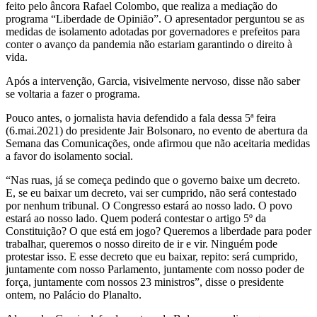
feito pelo âncora Rafael Colombo, que realiza a mediação do
programa “Liberdade de Opinião”. O apresentador perguntou se as
medidas de isolamento adotadas por governadores e prefeitos para
conter o avanço da pandemia não estariam garantindo o direito à
vida.
Após a intervenção, Garcia, visivelmente nervoso, disse não saber
se voltaria a fazer o programa.
Pouco antes, o jornalista havia defendido a fala dessa 5ª feira
(6.mai.2021) do presidente Jair Bolsonaro, no evento de abertura da
Semana das Comunicações, onde afirmou que não aceitaria medidas
a favor do isolamento social.
“Nas ruas, já se começa pedindo que o governo baixe um decreto.
E, se eu baixar um decreto, vai ser cumprido, não será contestado
por nenhum tribunal. O Congresso estará ao nosso lado. O povo
estará ao nosso lado. Quem poderá contestar o artigo 5º da
Constituição? O que está em jogo? Queremos a liberdade para poder
trabalhar, queremos o nosso direito de ir e vir. Ninguém pode
protestar isso. E esse decreto que eu baixar, repito: será cumprido,
juntamente com nosso Parlamento, juntamente com nosso poder de
força, juntamente com nossos 23 ministros”, disse o presidente
ontem, no Palácio do Planalto.