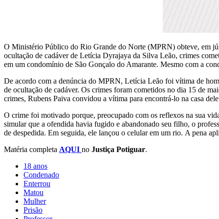
O Ministério Público do Rio Grande do Norte (MPRN) obteve, em júri p
ocultação de cadáver de Letícia Dyrajaya da Silva Leão, crimes comet
em um condomínio de São Gonçalo do Amarante. Mesmo com a condena
De acordo com a denúncia do MPRN, Letícia Leão foi vítima de homicíd
de ocultação de cadáver. Os crimes foram cometidos no dia 15 de mai
crimes, Rubens Paiva convidou a vítima para encontrá-lo na casa dele.
O crime foi motivado porque, preocupado com os reflexos na sua vida 
simular que a ofendida havia fugido e abandonado seu filho, o profe
de despedida. Em seguida, ele lançou o celular em um rio. A pena apl
Matéria completa
AQUI
no
Justiça Potiguar
.
18 anos
Condenado
Enterrou
Matou
Mulher
Prisão
Professor