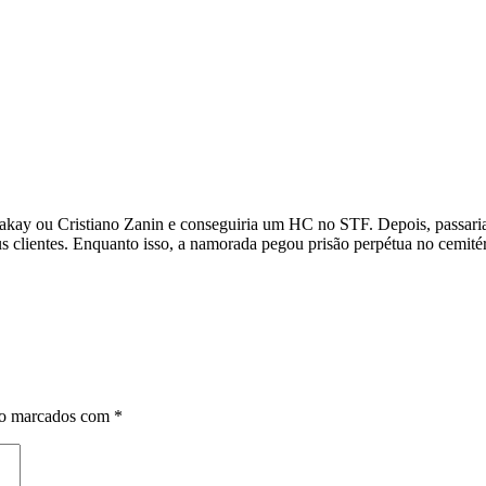
a Kakay ou Cristiano Zanin e conseguiria um HC no STF. Depois, passa
s clientes. Enquanto isso, a namorada pegou prisão perpétua no cemitér
ão marcados com
*