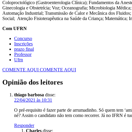
Coloproctológico (Gastroenterologia Clínica); Fundamentos da Aneste
Ginecologia e Obstetrícia; Voz; Oceanografia; Microbiologia Médica
Automação Industrial; Transmissão de Calor e Mecânica dos Fluidos;
Social; Atenção Fisioterapêutica na Saúde da Criança; Matemática; Int
Com UFRN
Concurso
Inscrições
prazo final
Professor
Ufrn
COMENTE AQUI
COMENTE AQUI
Opinião dos leitores
thiago barbosa
disse:
22/04/2021 às 10:31
O pré-requisito é fazer parte de arrumadinho. Só quem tem ‘am
né? Assim o candidato não tem como recorrer. Já no IFRN é t
Responder
Charles
disse: