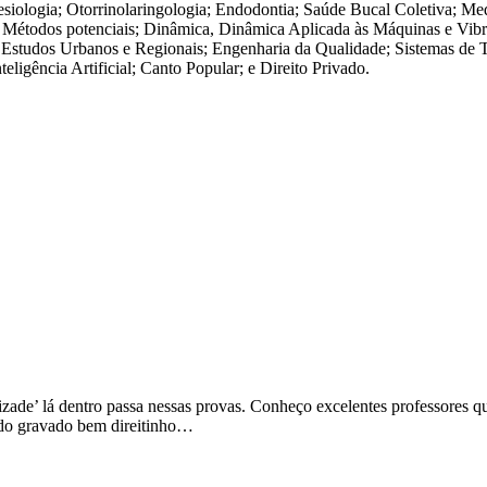
siologia; Otorrinolaringologia; Endodontia; Saúde Bucal Coletiva; Med
; Métodos potenciais; Dinâmica, Dinâmica Aplicada às Máquinas e Vibr
 Estudos Urbanos e Regionais; Engenharia da Qualidade; Sistemas de Te
eligência Artificial; Canto Popular; e Direito Privado.
izade’ lá dentro passa nessas provas. Conheço excelentes professores 
udo gravado bem direitinho…