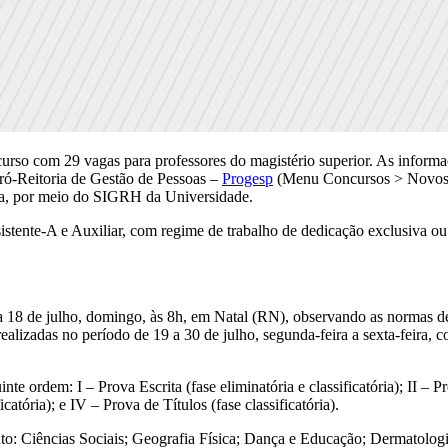
rso com 29 vagas para professores do magistério superior. As informaç
ó-Reitoria de Gestão de Pessoas –
Progesp
(Menu Concursos > Novos >
eira, por meio do SIGRH da Universidade.
sistente-A e Auxiliar, com regime de trabalho de dedicação exclusiva o
ia 18 de julho, domingo, às 8h, em Natal (RN), observando as normas d
alizadas no período de 19 a 30 de julho, segunda-feira a sexta-feira, 
e ordem: I – Prova Escrita (fase eliminatória e classificatória); II – Pro
catória); e IV – Prova de Títulos (fase classificatória).
nto: Ciências Sociais; Geografia Física; Dança e Educação; Dermatolog