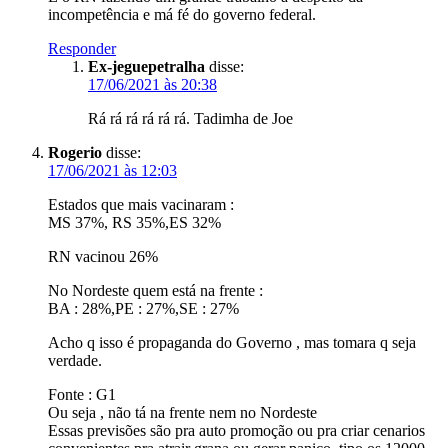
incompetência e má fé do governo federal.
Responder
Ex-jeguepetralha
disse:
17/06/2021 às 20:38
Rá rá rá rá rá rá. Tadimha de Joe
Rogerio
disse:
17/06/2021 às 12:03
Estados que mais vacinaram :
MS 37%, RS 35%,ES 32%
RN vacinou 26%
No Nordeste quem está na frente :
BA : 28%,PE : 27%,SE : 27%
Acho q isso é propaganda do Governo , mas tomara q seja
verdade.
Fonte : G1
Ou seja , não tá na frente nem no Nordeste
Essas previsões são pra auto promoção ou pra criar cenarios