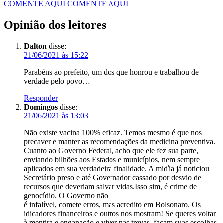
COMENTE AQUI
COMENTE AQUI
Opinião dos leitores
Dalton
disse:
21/06/2021 às 15:22
Parabéns ao prefeito, um dos que honrou e trabalhou de
verdade pelo povo…
Responder
Domingos
disse:
21/06/2021 às 13:03
Não existe vacina 100% eficaz. Temos mesmo é que nos
precaver e manter as recomendações da medicina preventiva.
Cuanto ao Governo Federal, acho que ele fez sua parte,
enviando bilhões aos Estados e municípios, nem sempre
aplicados em sua verdadeira finalidade. A miďia já noticiou
Secretário preso e até Governador cassado por desvio de
recursos que deveriam salvar vidas.Isso sim, é crime de
genocídio. O Governo não
é infalível, comete erros, mas acredito em Bolsonaro. Os
idicadores financeiros e outros nos mostram! Se queres voltar
à mentira e enganação e viver nas trevas, façam suas escolhas.