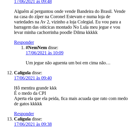
17/06/2021 às 09:48
Alguém aí perguntou onde vende Bandeira do Brasil. Vende
na casa do zíper na Coronel Estevam e numa loja de
variedades na Av 2, vizinho a loja Colegial. Eu vou para a
barragem das oiticicas montado No Lula meu jegue e vou
levar minha cachorrinha poodle Dilma kkkkk
Responder
#NemNem
disse:
17/06/2021 às 10:09
Um jegue não aguenta um boi em cima não…
Calígula
disse:
17/06/2021 às 09:40
Hô mentira grande kkk
É o medo da CPI
Aperta ela que ela peida, fica mais acuada que rato com medo
de gatos kkkkk
Responder
Calígula
disse:
17/06/2021 às 09:38