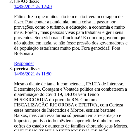
LEÃO
disse:
14/06/2021 às 12:49
Fátima fez o que muitos não tem e não tiveram coragem de
fazer. Para conter a pandemia, muita coisa ia passar por
provações, como o turismo, a educação, a economia e muito
mais. Porém , mais pessoas vivas para trabalhar e gerir seus
proventos. Sem vida nada funciona!! E com um governo que
não ajudou em nada, se não fosse pressão dos governadores e
da população estaríamos muito pior. Fora genocida!! Fora
Bolsonaro
Responder
pereira
disse:
14/06/2021 às 11:50
Mesmo diante de tanta Incompetencia, FALTA de Interesse,
Determinação, Coragem e Vontade politica em combaterem a
disseminação do covid-19, DEUS vem Tendo
MISERICORDIA do povo do RN. Com uma
FISCALIZAÇÃO RIGOROSA e EFETIVA, com Certeza
esses numeros de Infectados e Mortos, estriam bastante
Baixos, mas com essa turma só pensam em arrecardação e
impostos, pra isso todo mês tem superavit de dinheiro nos
cofres do estado e aumento de familias chorando seus Mortos.