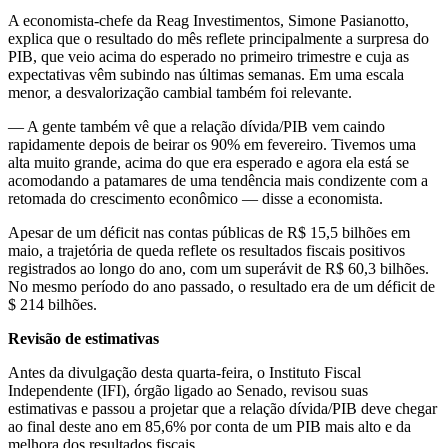
A economista-chefe da Reag Investimentos, Simone Pasianotto,
explica que o resultado do mês reflete principalmente a surpresa do
PIB, que veio acima do esperado no primeiro trimestre e cuja as
expectativas vêm subindo nas últimas semanas. Em uma escala
menor, a desvalorização cambial também foi relevante.
— A gente também vê que a relação dívida/PIB vem caindo
rapidamente depois de beirar os 90% em fevereiro. Tivemos uma
alta muito grande, acima do que era esperado e agora ela está se
acomodando a patamares de uma tendência mais condizente com a
retomada do crescimento econômico — disse a economista.
Apesar de um déficit nas contas públicas de R$ 15,5 bilhões em
maio, a trajetória de queda reflete os resultados fiscais positivos
registrados ao longo do ano, com um superávit de R$ 60,3 bilhões.
No mesmo período do ano passado, o resultado era de um déficit de
$ 214 bilhões.
Revisão de estimativas
Antes da divulgação desta quarta-feira, o Instituto Fiscal
Independente (IFI), órgão ligado ao Senado, revisou suas
estimativas e passou a projetar que a relação dívida/PIB deve chegar
ao final deste ano em 85,6% por conta de um PIB mais alto e da
melhora dos resultados fiscais.