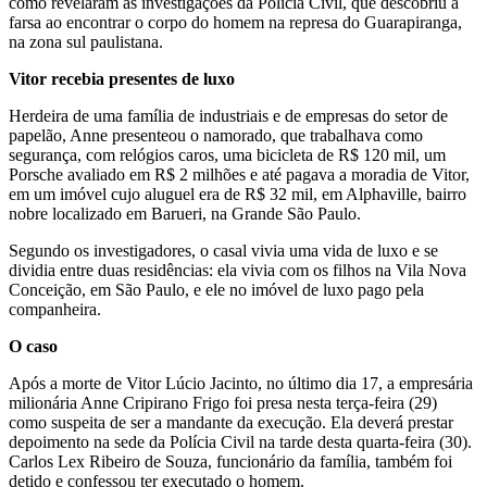
como revelaram as investigações da Polícia Civil, que descobriu a
farsa ao encontrar o corpo do homem na represa do Guarapiranga,
na zona sul paulistana.
Vitor recebia presentes de luxo
Herdeira de uma família de industriais e de empresas do setor de
papelão, Anne presenteou o namorado, que trabalhava como
segurança, com relógios caros, uma bicicleta de R$ 120 mil, um
Porsche avaliado em R$ 2 milhões e até pagava a moradia de Vitor,
em um imóvel cujo aluguel era de R$ 32 mil, em Alphaville, bairro
nobre localizado em Barueri, na Grande São Paulo.
Segundo os investigadores, o casal vivia uma vida de luxo e se
dividia entre duas residências: ela vivia com os filhos na Vila Nova
Conceição, em São Paulo, e ele no imóvel de luxo pago pela
companheira.
O caso
Após a morte de Vitor Lúcio Jacinto, no último dia 17, a empresária
milionária Anne Cripirano Frigo foi presa nesta terça-feira (29)
como suspeita de ser a mandante da execução. Ela deverá prestar
depoimento na sede da Polícia Civil na tarde desta quarta-feira (30).
Carlos Lex Ribeiro de Souza, funcionário da família, também foi
detido e confessou ter executado o homem.