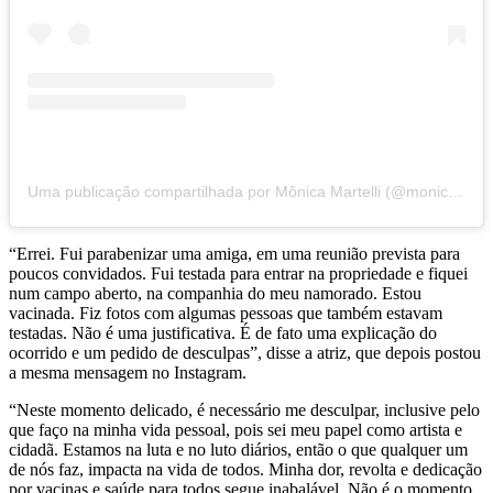
Uma publicação compartilhada por Mônica Martelli (@monicamartelli)
“Errei. Fui parabenizar uma amiga, em uma reunião prevista para
poucos convidados. Fui testada para entrar na propriedade e fiquei
num campo aberto, na companhia do meu namorado. Estou
vacinada. Fiz fotos com algumas pessoas que também estavam
testadas. Não é uma justificativa. É de fato uma explicação do
ocorrido e um pedido de desculpas”, disse a atriz, que depois postou
a mesma mensagem no Instagram.
“Neste momento delicado, é necessário me desculpar, inclusive pelo
que faço na minha vida pessoal, pois sei meu papel como artista e
cidadã. Estamos na luta e no luto diários, então o que qualquer um
de nós faz, impacta na vida de todos. Minha dor, revolta e dedicação
por vacinas e saúde para todos segue inabalável. Não é o momento