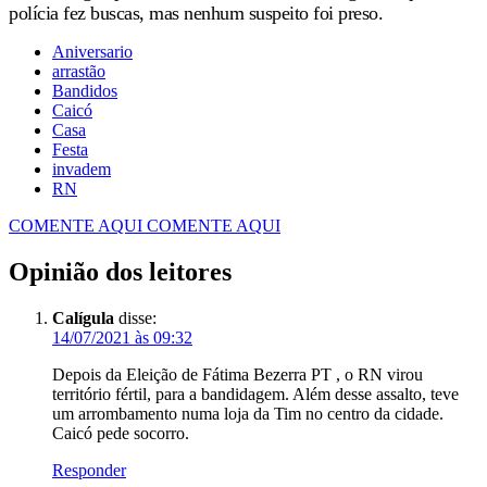
polícia fez buscas, mas nenhum suspeito foi preso.
Aniversario
arrastão
Bandidos
Caicó
Casa
Festa
invadem
RN
COMENTE AQUI
COMENTE AQUI
Opinião dos leitores
Calígula
disse:
14/07/2021 às 09:32
Depois da Eleição de Fátima Bezerra PT , o RN virou
território fértil, para a bandidagem. Além desse assalto, teve
um arrombamento numa loja da Tim no centro da cidade.
Caicó pede socorro.
Responder