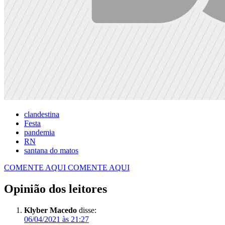
clandestina
Festa
pandemia
RN
santana do matos
COMENTE AQUI
COMENTE AQUI
Opinião dos leitores
Klyber Macedo
disse:
06/04/2021 às 21:27