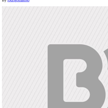
By
rodrigomatoso