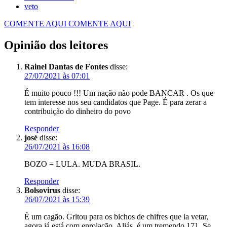
veto
COMENTE AQUI
COMENTE AQUI
Opinião dos leitores
Rainel Dantas de Fontes
disse:
27/07/2021 às 07:01
É muito pouco !!! Um nação não pode BANCAR . Os que
tem interesse nos seu candidatos que Page. É para zerar a
contribuição do dinheiro do povo
Responder
josé
disse:
26/07/2021 às 16:08
BOZO = LULA. MUDA BRASIL.
Responder
Bolsovirus
disse:
26/07/2021 às 15:39
É um cagão. Gritou para os bichos de chifres que ia vetar,
agora já está com enrolação. Aliás, é um tremendo 171. Se