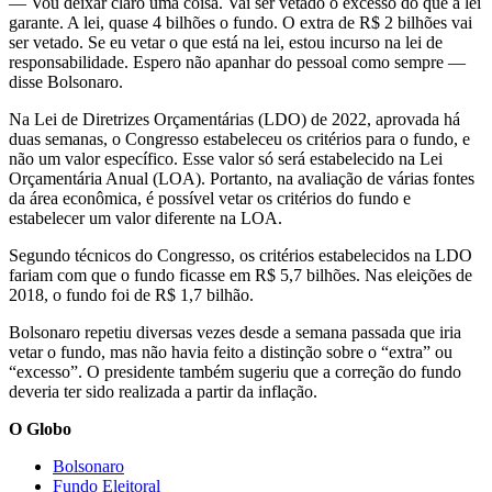
— Vou deixar claro uma coisa. Vai ser vetado o excesso do que a lei
garante. A lei, quase 4 bilhões o fundo. O extra de R$ 2 bilhões vai
ser vetado. Se eu vetar o que está na lei, estou incurso na lei de
responsabilidade. Espero não apanhar do pessoal como sempre —
disse Bolsonaro.
Na Lei de Diretrizes Orçamentárias (LDO) de 2022, aprovada há
duas semanas, o Congresso estabeleceu os critérios para o fundo, e
não um valor específico. Esse valor só será estabelecido na Lei
Orçamentária Anual (LOA). Portanto, na avaliação de várias fontes
da área econômica, é possível vetar os critérios do fundo e
estabelecer um valor diferente na LOA.
Segundo técnicos do Congresso, os critérios estabelecidos na LDO
fariam com que o fundo ficasse em R$ 5,7 bilhões. Nas eleições de
2018, o fundo foi de R$ 1,7 bilhão.
Bolsonaro repetiu diversas vezes desde a semana passada que iria
vetar o fundo, mas não havia feito a distinção sobre o “extra” ou
“excesso”. O presidente também sugeriu que a correção do fundo
deveria ter sido realizada a partir da inflação.
O Globo
Bolsonaro
Fundo Eleitoral