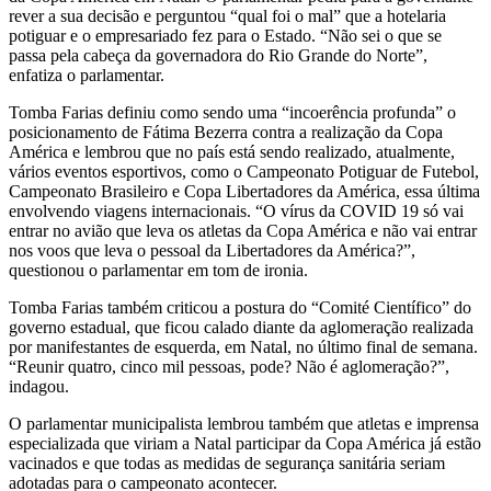
rever a sua decisão e perguntou “qual foi o mal” que a hotelaria
potiguar e o empresariado fez para o Estado. “Não sei o que se
passa pela cabeça da governadora do Rio Grande do Norte”,
enfatiza o parlamentar.
Tomba Farias definiu como sendo uma “incoerência profunda” o
posicionamento de Fátima Bezerra contra a realização da Copa
América e lembrou que no país está sendo realizado, atualmente,
vários eventos esportivos, como o Campeonato Potiguar de Futebol,
Campeonato Brasileiro e Copa Libertadores da América, essa última
envolvendo viagens internacionais. “O vírus da COVID 19 só vai
entrar no avião que leva os atletas da Copa América e não vai entrar
nos voos que leva o pessoal da Libertadores da América?”,
questionou o parlamentar em tom de ironia.
Tomba Farias também criticou a postura do “Comité Científico” do
governo estadual, que ficou calado diante da aglomeração realizada
por manifestantes de esquerda, em Natal, no último final de semana.
“Reunir quatro, cinco mil pessoas, pode? Não é aglomeração?”,
indagou.
O parlamentar municipalista lembrou também que atletas e imprensa
especializada que viriam a Natal participar da Copa América já estão
vacinados e que todas as medidas de segurança sanitária seriam
adotadas para o campeonato acontecer.