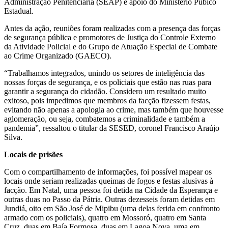
Administração Penitenciária (SEAP) e apoio do Ministério Púbico
Estadual.
Antes da ação, reuniões foram realizadas com a presença das forças
de segurança pública e promotores de Justiça do Controle Externo
da Atividade Policial e do Grupo de Atuação Especial de Combate
ao Crime Organizado (GAECO).
“Trabalhamos integrados, unindo os setores de inteligência das
nossas forças de segurança, e os policiais que estão nas ruas para
garantir a segurança do cidadão. Considero um resultado muito
exitoso, pois impedimos que membros da facção fizessem festas,
evitando não apenas a apologia ao crime, mas também que houvesse
aglomeração, ou seja, combatemos a criminalidade e também a
pandemia”, ressaltou o titular da SESED, coronel Francisco Araújo
Silva.
Locais de prisões
Com o compartilhamento de informações, foi possível mapear os
locais onde seriam realizadas queimas de fogos e festas alusivas à
facção. Em Natal, uma pessoa foi detida na Cidade da Esperança e
outras duas no Passo da Pátria. Outras dezesseis foram detidas em
Jundiá, oito em São José de Mipibu (uma delas ferida em confronto
armado com os policiais), quatro em Mossoró, quatro em Santa
Cruz, duas em Baía Formosa, duas em Lagoa Nova, uma em