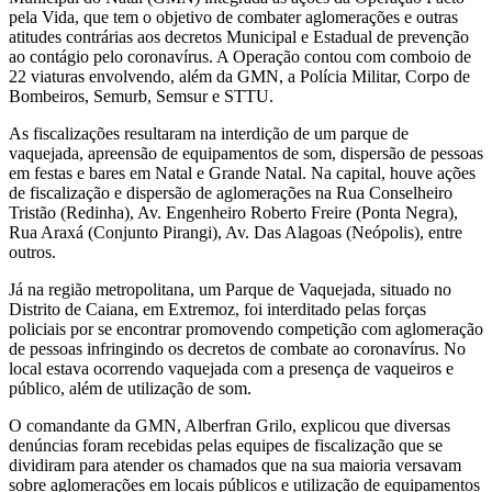
pela Vida, que tem o objetivo de combater aglomerações e outras
atitudes contrárias aos decretos Municipal e Estadual de prevenção
ao contágio pelo coronavírus. A Operação contou com comboio de
22 viaturas envolvendo, além da GMN, a Polícia Militar, Corpo de
Bombeiros, Semurb, Semsur e STTU.
As fiscalizações resultaram na interdição de um parque de
vaquejada, apreensão de equipamentos de som, dispersão de pessoas
em festas e bares em Natal e Grande Natal. Na capital, houve ações
de fiscalização e dispersão de aglomerações na Rua Conselheiro
Tristão (Redinha), Av. Engenheiro Roberto Freire (Ponta Negra),
Rua Araxá (Conjunto Pirangi), Av. Das Alagoas (Neópolis), entre
outros.
Já na região metropolitana, um Parque de Vaquejada, situado no
Distrito de Caiana, em Extremoz, foi interditado pelas forças
policiais por se encontrar promovendo competição com aglomeração
de pessoas infringindo os decretos de combate ao coronavírus. No
local estava ocorrendo vaquejada com a presença de vaqueiros e
público, além de utilização de som.
O comandante da GMN, Alberfran Grilo, explicou que diversas
denúncias foram recebidas pelas equipes de fiscalização que se
dividiram para atender os chamados que na sua maioria versavam
sobre aglomerações em locais públicos e utilização de equipamentos