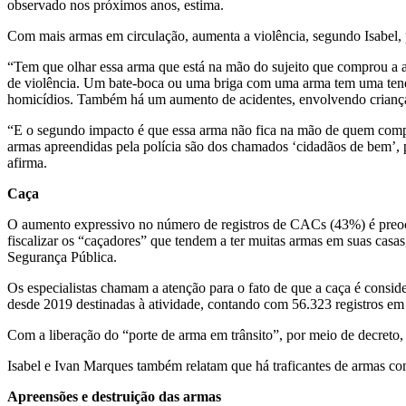
observado nos próximos anos, estima.
Com mais armas em circulação, aumenta a violência, segundo Isabel,
“Tem que olhar essa arma que está na mão do sujeito que comprou a a
de violência. Um bate-boca ou uma briga com uma arma tem uma tend
homicídios. Também há um aumento de acidentes, envolvendo crianças
“E o segundo impacto é que essa arma não fica na mão de quem compro
armas apreendidas pela polícia são dos chamados ‘cidadãos de bem’, p
afirma.
Caça
O aumento expressivo no número de registros de CACs (43%) é preocup
fiscalizar os “caçadores” que tendem a ter muitas armas em suas casa
Segurança Pública.
Os especialistas chamam a atenção para o fato de que a caça é consid
desde 2019 destinadas à atividade, contando com 56.323 registros em
Com a liberação do “porte de arma em trânsito”, por meio de decreto
Isabel e Ivan Marques também relatam que há traficantes de armas com
Apreensões e destruição das armas