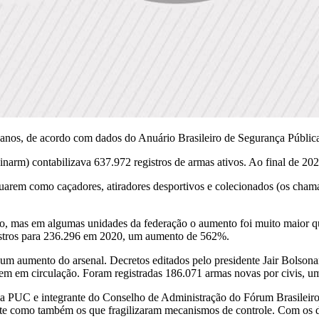
anos, de acordo com dados do Anuário Brasileiro de Segurança Pública 
inarm) contabilizava 637.972 registros de armas ativos. Ao final de 
 atuarem como caçadores, atiradores desportivos e colecionados (os c
o, mas em algumas unidades da federação o aumento foi muito maior q
gistros para 236.296 em 2020, um aumento de 562%.
m aumento do arsenal. Decretos editados pelo presidente Jair Bolsona
sem em circulação. Foram registradas 186.071 armas novas por civis, 
pela PUC e integrante do Conselho de Administração do Fórum Brasileir
rte como também os que fragilizaram mecanismos de controle. Com os d