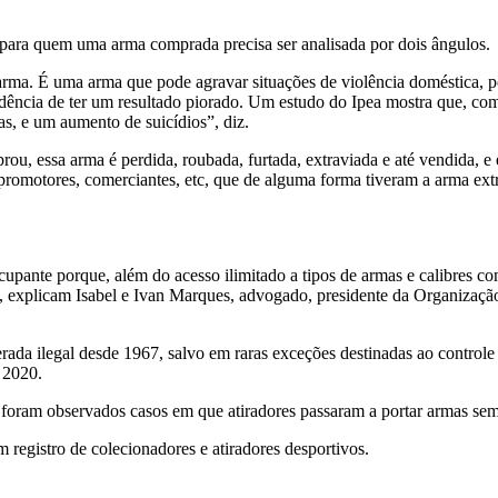
 para quem uma arma comprada precisa ser analisada por dois ângulos.
rma. É uma arma que pode agravar situações de violência doméstica, po
ência de ter um resultado piorado. Um estudo do Ipea mostra que, c
, e um aumento de suicídios”, diz.
u, essa arma é perdida, roubada, furtada, extraviada e até vendida, 
romotores, comerciantes, etc, que de alguma forma tiveram a arma extr
ante porque, além do acesso ilimitado a tipos de armas e calibres com 
s, explicam Isabel e Ivan Marques, advogado, presidente da Organizaçã
erada ilegal desde 1967, salvo em raras exceções destinadas ao control
 2020.
, foram observados casos em que atiradores passaram a portar armas sem
 registro de colecionadores e atiradores desportivos.