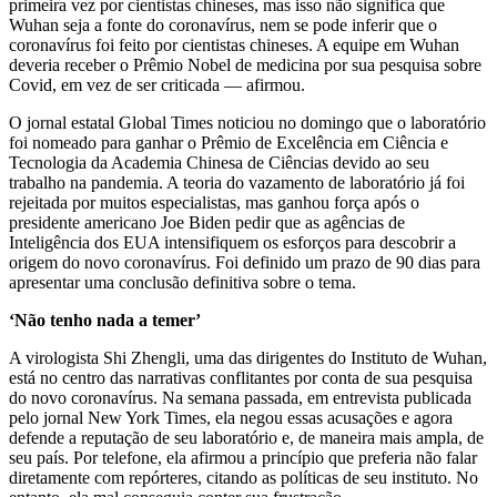
primeira vez por cientistas chineses, mas isso não significa que
Wuhan seja a fonte do coronavírus, nem se pode inferir que o
coronavírus foi feito por cientistas chineses. A equipe em Wuhan
deveria receber o Prêmio Nobel de medicina por sua pesquisa sobre
Covid, em vez de ser criticada — afirmou.
O jornal estatal Global Times noticiou no domingo que o laboratório
foi nomeado para ganhar o Prêmio de Excelência em Ciência e
Tecnologia da Academia Chinesa de Ciências devido ao seu
trabalho na pandemia. A teoria do vazamento de laboratório já foi
rejeitada por muitos especialistas, mas ganhou força após o
presidente americano Joe Biden pedir que as agências de
Inteligência dos EUA intensifiquem os esforços para descobrir a
origem do novo coronavírus. Foi definido um prazo de 90 dias para
apresentar uma conclusão definitiva sobre o tema.
‘Não tenho nada a temer’
A virologista Shi Zhengli, uma das dirigentes do Instituto de Wuhan,
está no centro das narrativas conflitantes por conta de sua pesquisa
do novo coronavírus. Na semana passada, em entrevista publicada
pelo jornal New York Times, ela negou essas acusações e agora
defende a reputação de seu laboratório e, de maneira mais ampla, de
seu país. Por telefone, ela afirmou a princípio que preferia não falar
diretamente com repórteres, citando as políticas de seu instituto. No