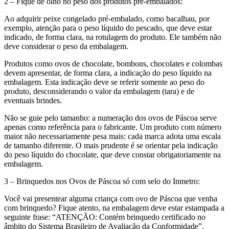
2 – Fique de olho no peso dos produtos pré-embalados:
Ao adquirir peixe congelado pré-embalado, como bacalhau, por
exemplo, atenção para o peso líquido do pescado, que deve estar
indicado, de forma clara, na rotulagem do produto. Ele também não
deve considerar o peso da embalagem.
Produtos como ovos de chocolate, bombons, chocolates e colombas
devem apresentar, de forma clara, a indicação do peso líquido na
embalagem. Esta indicação deve se referir somente ao peso do
produto, desconsiderando o valor da embalagem (tara) e de
eventuais brindes.
Não se guie pelo tamanho: a numeração dos ovos de Páscoa serve
apenas como referência para o fabricante. Um produto com número
maior não necessariamente pesa mais: cada marca adota uma escala
de tamanho diferente. O mais prudente é se orientar pela indicação
do peso líquido do chocolate, que deve constar obrigatoriamente na
embalagem.
3 – Brinquedos nos Ovos de Páscoa só com selo do Inmetro:
Você vai presentear alguma criança com ovo de Páscoa que venha
com brinquedo? Fique atento, na embalagem deve estar estampada a
seguinte frase: “ATENÇÃO: Contém brinquedo certificado no
âmbito do Sistema Brasileiro de Avaliação da Conformidade”.