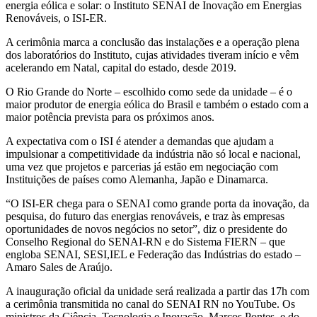
energia eólica e solar: o Instituto SENAI de Inovação em Energias
Renováveis, o ISI-ER.
A cerimônia marca a conclusão das instalações e a operação plena
dos laboratórios do Instituto, cujas atividades tiveram início e vêm
acelerando em Natal, capital do estado, desde 2019.
O Rio Grande do Norte – escolhido como sede da unidade – é o
maior produtor de energia eólica do Brasil e também o estado com a
maior potência prevista para os próximos anos.
A expectativa com o ISI é atender a demandas que ajudam a
impulsionar a competitividade da indústria não só local e nacional,
uma vez que projetos e parcerias já estão em negociação com
Instituições de países como Alemanha, Japão e Dinamarca.
“O ISI-ER chega para o SENAI como grande porta da inovação, da
pesquisa, do futuro das energias renováveis, e traz às empresas
oportunidades de novos negócios no setor”, diz o presidente do
Conselho Regional do SENAI-RN e do Sistema FIERN – que
engloba SENAI, SESI,IEL e Federação das Indústrias do estado –
Amaro Sales de Araújo.
A inauguração oficial da unidade será realizada a partir das 17h com
a cerimônia transmitida no canal do SENAI RN no YouTube. Os
ministros da Ciência, Tecnologia e Inovação, Marcos Pontes, e do