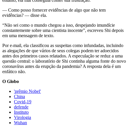
entanto, ela mal conseguia conter sua frustração.
— Como posso fornecer evidências de algo que não tem
evidências? — disse ela.
“Não sei como o mundo chegou a isso, despejando imundície
constantemente sobre uma cientista inocente”, escreveu Shi depois
em uma mensagem de texto.
Por e-mail, ela classificou as suspeitas como infundadas, incluindo
as alegações de que vários de seus colegas podem ter adoecidos
antes dos primeiros casos relatados. A especulação se reduz a uma
questão central: o laboratório de Shi continha alguma fonte do novo
coronavírus antes da erupção da pandemia? A resposta dela é um
enfático não.
O Globo
'prêmio Nobel'
China
Covid-19
defende
Instituto
Virologia
Wuhan