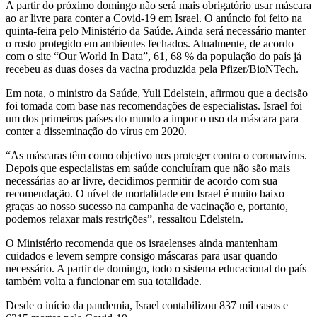
A partir do próximo domingo não será mais obrigatório usar máscara
ao ar livre para conter a Covid-19 em Israel. O anúncio foi feito na
quinta-feira pelo Ministério da Saúde. Ainda será necessário manter
o rosto protegido em ambientes fechados. Atualmente, de acordo
com o site “Our World In Data”, 61, 68 % da população do país já
recebeu as duas doses da vacina produzida pela Pfizer/BioNTech.
Em nota, o ministro da Saúde, Yuli Edelstein, afirmou que a decisão
foi tomada com base nas recomendações de especialistas. Israel foi
um dos primeiros países do mundo a impor o uso da máscara para
conter a disseminação do vírus em 2020.
“As máscaras têm como objetivo nos proteger contra o coronavírus.
Depois que especialistas em saúde concluíram que não são mais
necessárias ao ar livre, decidimos permitir de acordo com sua
recomendação. O nível de mortalidade em Israel é muito baixo
graças ao nosso sucesso na campanha de vacinação e, portanto,
podemos relaxar mais restrições”, ressaltou Edelstein.
O Ministério recomenda que os israelenses ainda mantenham
cuidados e levem sempre consigo máscaras para usar quando
necessário. A partir de domingo, todo o sistema educacional do país
também volta a funcionar em sua totalidade.
Desde o início da pandemia, Israel contabilizou 837 mil casos e