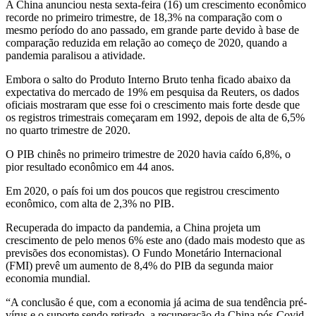
A China anunciou nesta sexta-feira (16) um crescimento econômico
recorde no primeiro trimestre, de 18,3% na comparação com o
mesmo período do ano passado, em grande parte devido à base de
comparação reduzida em relação ao começo de 2020, quando a
pandemia paralisou a atividade.
Embora o salto do Produto Interno Bruto tenha ficado abaixo da
expectativa do mercado de 19% em pesquisa da Reuters, os dados
oficiais mostraram que esse foi o crescimento mais forte desde que
os registros trimestrais começaram em 1992, depois de alta de 6,5%
no quarto trimestre de 2020.
O PIB chinês no primeiro trimestre de 2020 havia caído 6,8%, o
pior resultado econômico em 44 anos.
Em 2020, o país foi um dos poucos que registrou crescimento
econômico, com alta de 2,3% no PIB.
Recuperada do impacto da pandemia, a China projeta um
crescimento de pelo menos 6% este ano (dado mais modesto que as
previsões dos economistas). O Fundo Monetário Internacional
(FMI) prevê um aumento de 8,4% do PIB da segunda maior
economia mundial.
“A conclusão é que, com a economia já acima de sua tendência pré-
vírus e o suporte sendo retirado, a recuperação da China pós-Covid