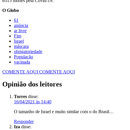
6315 mortes pela Covid-19.
O Globo
61
anúncia
ar livre
Fim
Israel
máscara
obrigatoriedade
População
vacinada
COMENTE AQUI
COMENTE AQUI
Opinião dos leitores
Torres
disse:
16/04/2021 às 14:40
O tamanho de Israel e muito similar com o do Brasil…
Responder
Iza
disse: