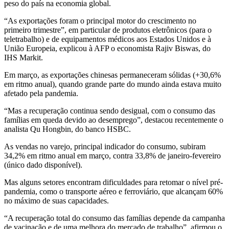
peso do país na economia global.
“As exportações foram o principal motor do crescimento no
primeiro trimestre”, em particular de produtos eletrônicos (para o
teletrabalho) e de equipamentos médicos aos Estados Unidos e à
União Europeia, explicou à AFP o economista Rajiv Biswas, do
IHS Markit.
Em março, as exportações chinesas permaneceram sólidas (+30,6%
em ritmo anual), quando grande parte do mundo ainda estava muito
afetado pela pandemia.
“Mas a recuperação continua sendo desigual, com o consumo das
famílias em queda devido ao desemprego”, destacou recentemente o
analista Qu Hongbin, do banco HSBC.
As vendas no varejo, principal indicador do consumo, subiram
34,2% em ritmo anual em março, contra 33,8% de janeiro-fevereiro
(único dado disponível).
Mas alguns setores encontram dificuldades para retomar o nível pré-
pandemia, como o transporte aéreo e ferroviário, que alcançam 60%
no máximo de suas capacidades.
“A recuperação total do consumo das famílias depende da campanha
de vacinação e de uma melhora do mercado de trabalho”, afirmou o